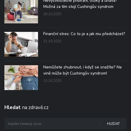
Nevysvětlitelné přibírání, otoky a únava?
Možná za tím stojí Cushingův syndrom
26.10.2025
Finanční stres: Co to je a jak mu předcházet?
21.10.2025
Nemůžete zhubnout, i když se snažíte? Na
vině může být Cushingův syndrom!
13.10.2025
Hledat
na zdravě.cz
HLEDAT