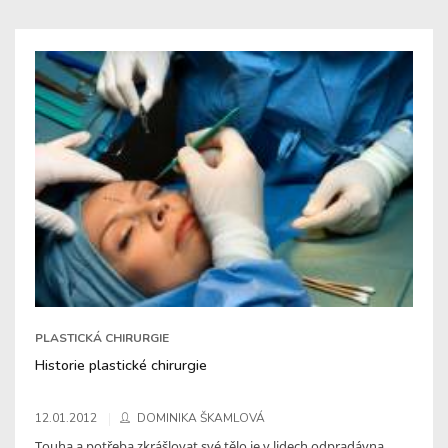
PLASTICKÁ CHIRURGIE
Historie plastické chirurgie
12.01.2012
DOMINIKA ŠKAMLOVÁ
Touha a potřeba zkrášlovat své tělo je v lidech odpradávna.