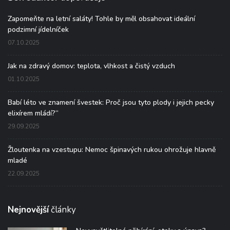
Zapomeňte na letní saláty! Tohle by měl obsahovat ideální
podzimní jídelníček
07.10.2025
Jak na zdravý domov: teplota, vlhkost a čistý vzduch
01.10.2025
Babí léto ve znamení švestek: Proč jsou tyto plody i jejich pecky
elixírem mládí?“
29.09.2025
Žloutenka na vzestupu: Nemoc špinavých rukou ohrožuje hlavně
mladé
22.09.2025
Nejnovější
články