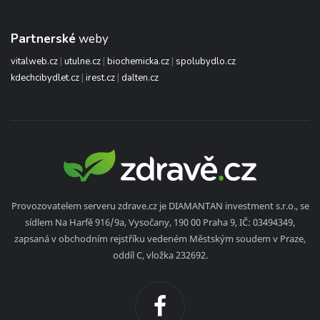
Partnerské
weby
vitalweb.cz
|
utulne.cz
|
biochemicka.cz
|
spolubydlo.cz
kdechcibydlet.cz
|
irest.cz
|
dalten.cz
Provozovatelem serveru zdrave.cz je DIAMANTAN investment s.r.o., se
sídlem Na Harfě 916/9a, Vysočany, 190 00 Praha 9, IČ: 03494349,
zapsaná v obchodním rejstříku vedeném Městským soudem v Praze,
oddíl C, vložka 232692.