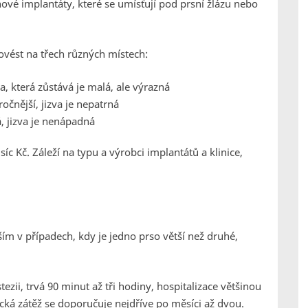
nové implantáty, které se umísťují pod prsní žlázu nebo
ovést na třech různých místech:
va, která zůstává je malá, ale výrazná
očnější, jizva je nepatrná
á, jizva je nenápadná
íc Kč. Záleží na typu a výrobci implantátů a klinice,
ším v případech, kdy je jedno prso větší než druhé,
zii, trvá 90 minut až tři hodiny, hospitalizace většinou
cká zátěž se doporučuje nejdříve po měsíci až dvou.