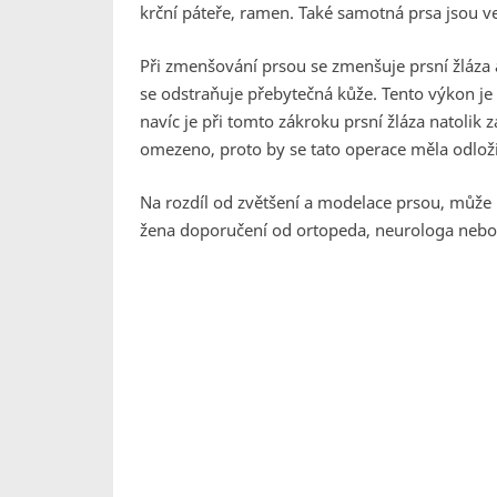
krční páteře, ramen. Také samotná prsa jsou vel
Při zmenšování prsou se zmenšuje prsní žláza
se odstraňuje přebytečná kůže. Tento výkon je
navíc je při tomto zákroku prsní žláza natolik 
omezeno, proto by se tato operace měla odloži
Na rozdíl od zvětšení a modelace prsou, můž
žena doporučení od ortopeda, neurologa nebo 