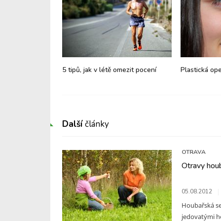
ranění
5 tipů, jak v létě omezit pocení
Plastická op
Další
články
OTRAVA
Otravy hou
05.08.2012
Houbařská se
jedovatými h