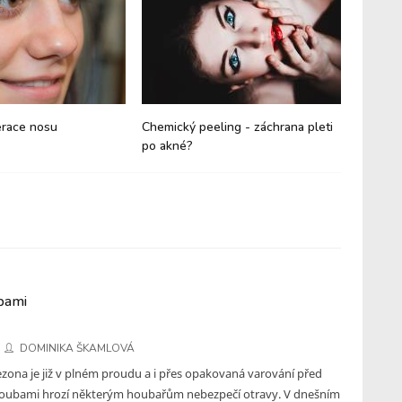
erace nosu
Chemický peeling - záchrana pleti
Historie
po akné?
bami
DOMINIKA ŠKAMLOVÁ
zona je již v plném proudu a i přes opakovaná varování před
oubami hrozí některým houbařům nebezpečí otravy. V dnešním