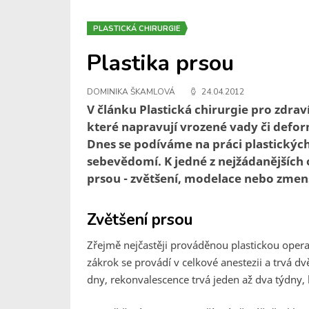
PLASTICKÁ CHIRURGIE
Plastika prsou
DOMINIKA ŠKAMLOVÁ
24.04.2012
V článku Plastická chirurgie pro zdrav
které napravují vrozené vady či defor
Dnes se podíváme na práci plastických 
sebevědomí. K jedné z nejžádanějších 
prsou - zvětšení, modelace nebo zmen
Zvětšení prsou
Zřejmě nejčastěji prováděnou plastickou opera
zákrok se provádí v celkové anestezii a trvá dv
dny, rekonvalescence trvá jeden až dva týdny, 