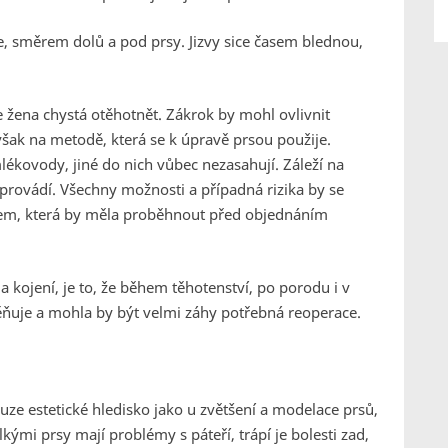
e, směrem dolů a pod prsy. Jizvy sice časem blednou,
e žena chystá otěhotnět. Zákrok by mohl ovlivnit
však na metodě, která se k úpravě prsou použije.
ékovody, jiné do nich vůbec nezasahují. Záleží na
 provádí. Všechny možnosti a případná rizika by se
ařem, která by měla proběhnout před objednáním
a kojení, je to, že během těhotenství, po porodu i v
ěňuje a mohla by být velmi záhy potřebná reoperace.
ze estetické hledisko jako u zvětšení a modelace prsů,
ými prsy mají problémy s páteří, trápí je bolesti zad,