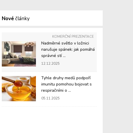
Nové
články
KOMERČNÍ PREZENTACE
Nadměrné světlo v ložnici
narušuje spánek: jak pomáhá
správné stí ...
12.12.2025
Tyhle druhy medů podpoří
imunitu pomohou bojovat s
respiračními o ...
05.11.2025