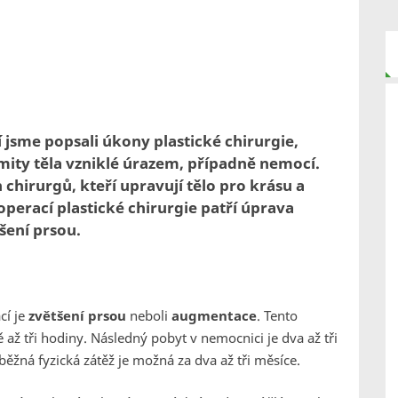
í jsme popsali úkony plastické chirurgie,
mity těla vzniklé úrazem, případně nemocí.
chirurgů, kteří upravují tělo pro krásu a
operací plastické chirurgie patří úprava
šení prsou.
cí je
zvětšení prsou
neboli
augmentace
. Tento
ě až tři hodiny. Následný pobyt v nemocnici je dva až tři
běžná fyzická zátěž je možná za dva až tři měsíce.