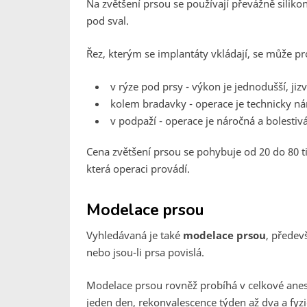
Na zvětšení prsou se používají převážně siliko
pod sval.
Řez, kterým se implantáty vkládají, se může pr
v rýze pod prsy - výkon je jednodušší, jiz
kolem bradavky - operace je technicky nár
v podpaží - operace je náročná a bolestiv
Cena zvětšení prsou se pohybuje od 20 do 80 tis
která operaci provádí.
Modelace prsou
Vyhledávaná je také
modelace prsou
, předev
nebo jsou-li prsa povislá.
Modelace prsou rovněž probíhá v celkové aneste
jeden den, rekonvalescence týden až dva a fyzi