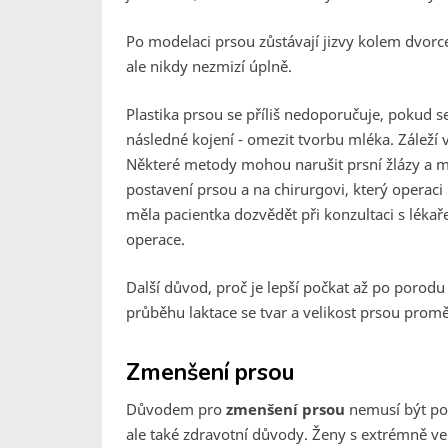
Po modelaci prsou zůstávají jizvy kolem dvorc
ale nikdy nezmizí úplně.
Plastika prsou se příliš nedoporučuje, pokud s
následné kojení - omezit tvorbu mléka. Záleží 
Některé metody mohou narušit prsní žlázy a ml
postavení prsou a na chirurgovi, který operaci
měla pacientka dozvědět při konzultaci s lék
operace.
Další důvod, proč je lepší počkat až po porodu 
průběhu laktace se tvar a velikost prsou prom
Zmenšení prsou
Důvodem pro
zmenšení prsou
nemusí být pou
ale také zdravotní důvody. Ženy s extrémně velk