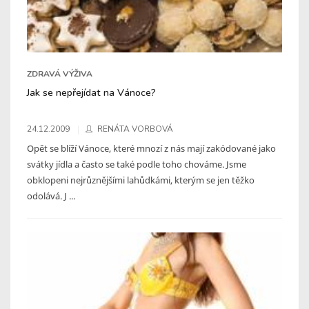
ZDRAVÁ VÝŽIVA
Jak se nepřejídat na Vánoce?
24.12.2009
RENÁTA VORBOVÁ
Opět se blíží Vánoce, které mnozí z nás mají zakódované jako
svátky jídla a často se také podle toho chováme. Jsme
obklopeni nejrůznějšími lahůdkámi, kterým se jen těžko
odolává. J ...