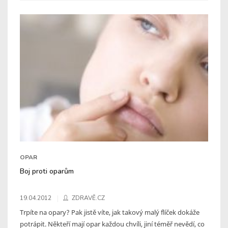
OPAR
Boj proti oparům
19.04.2012
ZDRAVĚ.CZ
Trpíte na opary? Pak jistě víte, jak takový malý flíček dokáže
potrápit. Někteří mají opar každou chvíli, jiní téměř nevědí, co