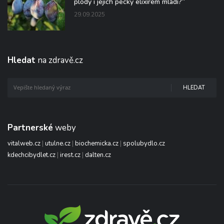
plody i jejich pecky elixírem mládí?“
29.09.2025
Hledat
na zdravě.cz
HLEDAT
Partnerské
weby
vitalweb.cz
|
utulne.cz
|
biochemicka.cz
|
spolubydlo.cz
kdechcibydlet.cz
|
irest.cz
|
dalten.cz