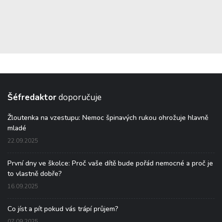
Šéfredaktor
doporučuje
Žloutenka na vzestupu: Nemoc špinavých rukou ohrožuje hlavně
mladé
22.09.2025
První dny ve školce: Proč vaše dítě bude pořád nemocné a proč je
to vlastně dobře?
16.09.2025
Co jíst a pít pokud vás trápí průjem?
07.09.2025