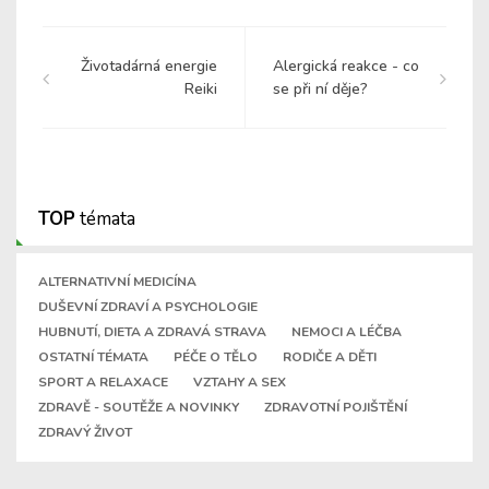
Životadárná energie
Alergická reakce - co
Reiki
se při ní děje?
TOP
témata
ALTERNATIVNÍ MEDICÍNA
DUŠEVNÍ ZDRAVÍ A PSYCHOLOGIE
HUBNUTÍ, DIETA A ZDRAVÁ STRAVA
NEMOCI A LÉČBA
OSTATNÍ TÉMATA
PÉČE O TĚLO
RODIČE A DĚTI
SPORT A RELAXACE
VZTAHY A SEX
ZDRAVĚ - SOUTĚŽE A NOVINKY
ZDRAVOTNÍ POJIŠTĚNÍ
ZDRAVÝ ŽIVOT