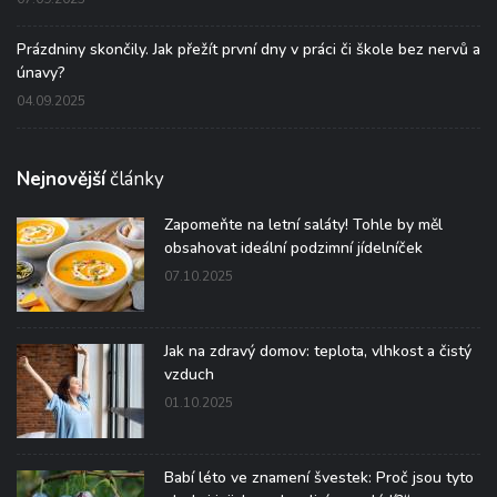
Prázdniny skončily. Jak přežít první dny v práci či škole bez nervů a
únavy?
04.09.2025
Nejnovější
články
Zapomeňte na letní saláty! Tohle by měl
obsahovat ideální podzimní jídelníček
07.10.2025
Jak na zdravý domov: teplota, vlhkost a čistý
vzduch
01.10.2025
Babí léto ve znamení švestek: Proč jsou tyto