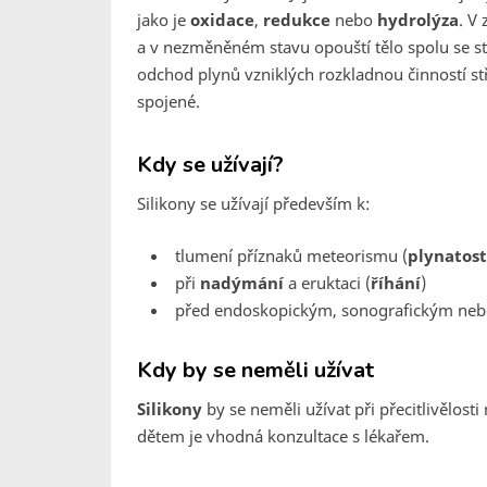
jako je
oxidace
,
redukce
nebo
hydrolýza
. V
a v nezměněném stavu opouští tělo spolu se st
odchod plynů vzniklých rozkladnou činností stř
spojené.
Kdy se užívají?
Silikony se užívají především k:
tlumení příznaků meteorismu (
plynatost
při
nadýmání
a eruktaci (
říhání
)
před endoskopickým, sonografickým neb
Kdy by se neměli užívat
Silikony
by se neměli užívat při přecitlivělos
dětem je vhodná konzultace s lékařem.