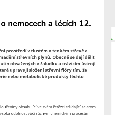
l o nemocech a lécích 12.
třní prostředí v tlustém a tenkém střevě a
adění střevních plynů. Obecně se dají dělit
kutin obsažených v žaludku a trávicím ústrojí
která upravují složení střevní flóry tím, že
erie nebo metabolické produkty těchto
oučeniny obsahující ve svém řetězci střídající se atom
je vysoká odolnost vůči různým chemickým procesům