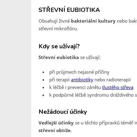
STŘEVNÍ EUBIOTIKA
Obsahují živné
bakteriální kultury
nebo bakte
střevní mikroflóru.
Kdy se užívají?
Střevní eubiotika
se užívají:
při průjmech nejasné příčiny
při terapii
antibiotiky
nebo radioterapii
k léčbě i prevenci zánětu
tlustého střeva
k podpůrné léčbě syndromu dráždivého s
Nežádoucí účinky
Vedlejší účinky
se u těchto přípravků téměř n
střevní obtíže
.