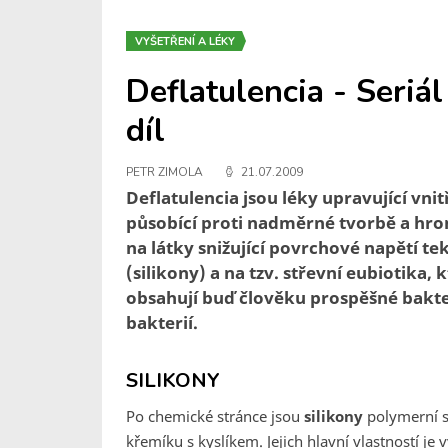
VYŠETŘENÍ A LÉKY
Deflatulencia - Seriá
díl
PETR ZIMOLA
21.07.2009
Deflatulencia jsou léky upravující vni
působící proti nadměrné tvorbě a hrom
na látky snižující povrchové napětí te
(silikony) a na tzv. střevní eubiotika, 
obsahují buď člověku prospěšné bakt
bakterií.
SILIKONY
Po chemické stránce jsou
silikony
polymerní sl
křemíku s kyslíkem. Jejich hlavní vlastností 