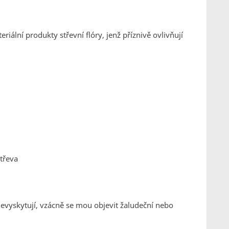
riální produkty střevní flóry, jenž příznivě ovlivňují
třeva
evyskytují, vzácně se mou objevit žaludeční nebo