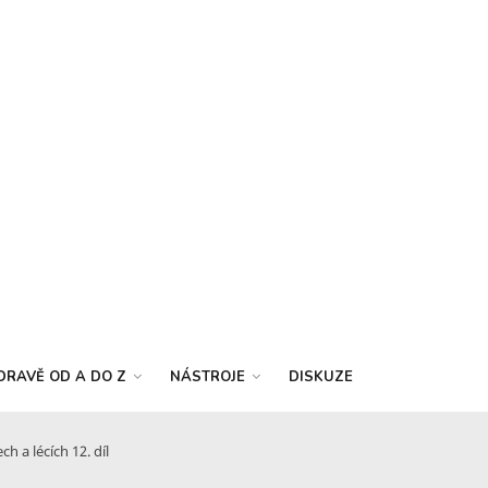
DRAVĚ OD A DO Z
NÁSTROJE
DISKUZE
h a lécích 12. díl