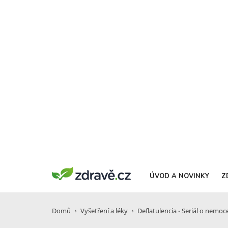
ÚVOD A NOVINKY
Z
Domů
Vyšetření a léky
Deflatulencia - Seriál o nemocec