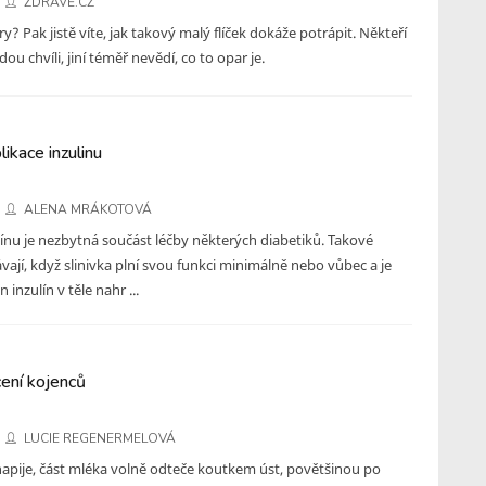
ZDRAVĚ.CZ
y? Pak jistě víte, jak takový malý flíček dokáže potrápit. Někteří
ou chvíli, jiní téměř nevědí, co to opar je.
ikace inzulinu
ALENA MRÁKOTOVÁ
línu je nezbytná součást léčby některých diabetiků. Takové
vají, když slinivka plní svou funkci minimálně nebo vůbec a je
inzulín v těle nahr ...
ení kojenců
LUCIE REGENERMELOVÁ
napije, část mléka volně odteče koutkem úst, povětšinou po