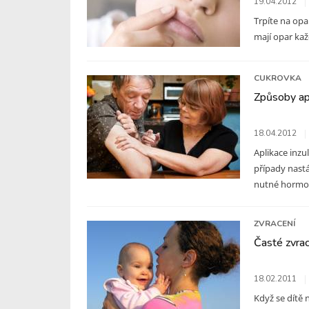
19.04.2012
Trpíte na opar
mají opar každ
CUKROVKA
Způsoby apl
18.04.2012
Aplikace inzu
případy nastá
nutné hormon 
ZVRACENÍ
Časté zvrac
18.02.2011
Když se dítě 