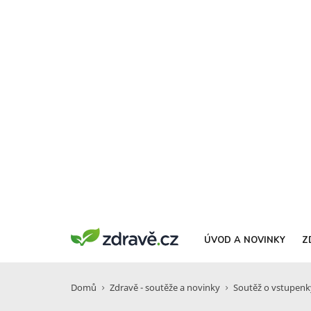
ÚVOD A NOVINKY
Z
Domů
Zdravě - soutěže a novinky
Soutěž o vstupenky