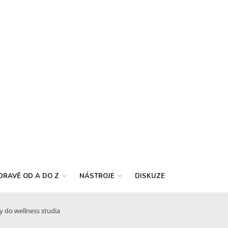
DRAVĚ OD A DO Z
NÁSTROJE
DISKUZE
 do wellness studia