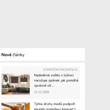
Nové
články
KOMERČNÍ PREZENTACE
Nadměrné světlo v ložnici
narušuje spánek: jak pomáhá
správné stí ...
12.12.2025
Tyhle druhy medů podpoří
imunitu pomohou bojovat s