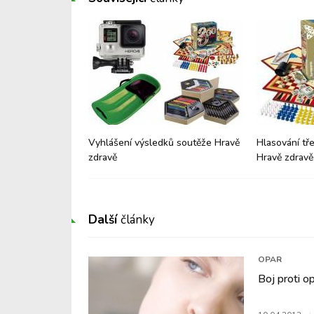
 kola soutěže
Vyhlášení výsledků soutěže Hravě
Hlasování tř
zdravě
Hravě zdravě
Další
články
OPAR
Boj proti 