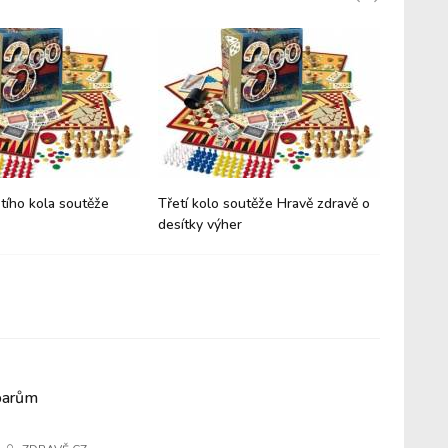
etího kola soutěže
Třetí kolo soutěže Hravě zdravě o
Výsledk
desítky výher
oparům