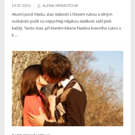
10.07.2010
ALENA MRÁKOTOVÁ
Akutní pocit hladu, stav slabosti s třesem rukou a silným
nutkáním požít co nejrychleji nějakou sladkost zažil jistě
každý. Tento stav, při kterém klesne hladina krevního cukru v
k ...