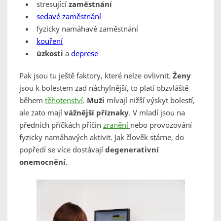
stresující
zaměstnání
sedavé zaměstnání
fyzicky namáhavé zaměstnání
kouření
úzkosti
a
deprese
Pak jsou tu ještě faktory, které nelze ovlivnit.
Ženy
jsou k bolestem zad náchylnější, to platí obzvláště
během
těhotenství
.
Muži
mívají nižší výskyt bolestí,
ale zato mají
vážnější příznaky
. V mladí jsou na
předních příčkách příčin
zranění
nebo provozování
fyzicky namáhavých aktivit. Jak člověk stárne, do
popředí se více dostávají
degenerativní
onemocnění
.