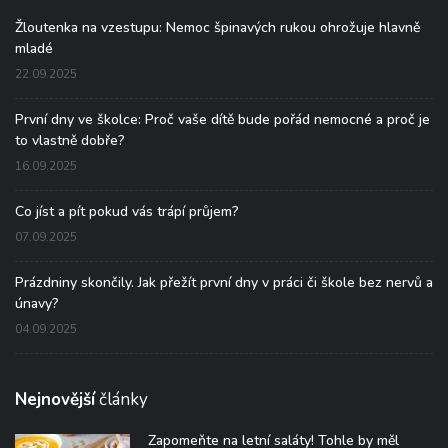
Žloutenka na vzestupu: Nemoc špinavých rukou ohrožuje hlavně
mladé
22.09.2025
První dny ve školce: Proč vaše dítě bude pořád nemocné a proč je
to vlastně dobře?
16.09.2025
Co jíst a pít pokud vás trápí průjem?
07.09.2025
Prázdniny skončily. Jak přežít první dny v práci či škole bez nervů a
únavy?
04.09.2025
Nejnovější
články
Zapomeňte na letní saláty! Tohle by měl