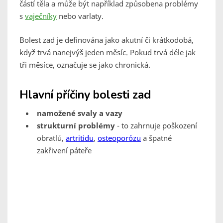
částí těla a může být například způsobena problémy
s
vaječníky
nebo varlaty.
Bolest zad je definována jako akutní či krátkodobá,
když trvá nanejvýš jeden měsíc. Pokud trvá déle jak
tři měsíce, označuje se jako chronická.
Hlavní příčiny bolesti zad
namožené svaly a vazy
strukturní problémy
-
to zahrnuje poškození
obratlů,
artritidu
,
osteoporózu
a špatné
zakřivení páteře