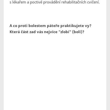
s lékařem a poctivé provádění rehabilitačních cvičení.
A co proti bolestem páteře praktikujete vy?
Která část zad vás nejvíce "zlobí" (bolí)?