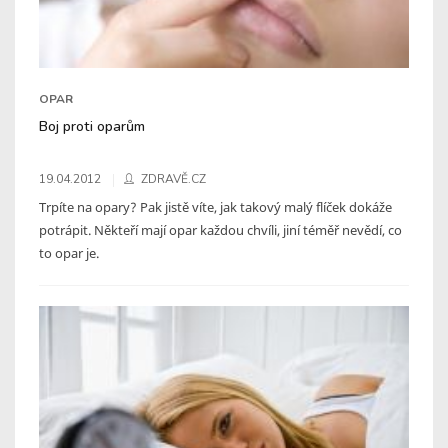
OPAR
Boj proti oparům
19.04.2012
ZDRAVĚ.CZ
Trpíte na opary? Pak jistě víte, jak takový malý flíček dokáže
potrápit. Někteří mají opar každou chvíli, jiní téměř nevědí, co
to opar je.