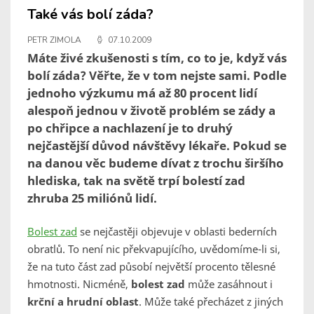
Také vás bolí záda?
PETR ZIMOLA
07.10.2009
Máte živé zkušenosti s tím, co to je, když vás
bolí záda? Věřte, že v tom nejste sami. Podle
jednoho výzkumu má až 80 procent lidí
alespoň jednou v životě problém se zády a
po chřipce a nachlazení je to druhý
nejčastější důvod návštěvy lékaře. Pokud se
na danou věc budeme dívat z trochu širšího
hlediska, tak na světě trpí bolestí zad
zhruba 25 miliónů lidí.
Bolest zad
se nejčastěji objevuje v oblasti bederních
obratlů. To není nic překvapujícího, uvědomíme-li si,
že na tuto část zad působí největší procento tělesné
hmotnosti. Nicméně,
bolest zad
může zasáhnout i
krční a hrudní oblast
. Může také přecházet z jiných