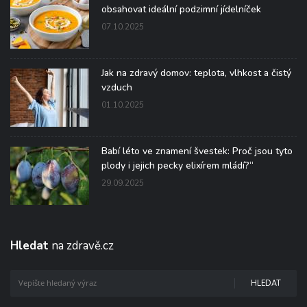
obsahovat ideální podzimní jídelníček
07.10.2025
Jak na zdravý domov: teplota, vlhkost a čistý
vzduch
01.10.2025
Babí léto ve znamení švestek: Proč jsou tyto
plody i jejich pecky elixírem mládí?“
29.09.2025
Hledat
na zdravě.cz
HLEDAT