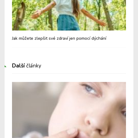
zdu
Jak můžete zlepšit své zdraví jen pomocí dýchání
Jak
Další
články