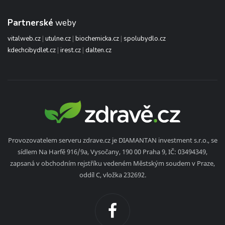
Partnerské
weby
vitalweb.cz
|
utulne.cz
|
biochemicka.cz
|
spolubydlo.cz
kdechcibydlet.cz
|
irest.cz
|
dalten.cz
Provozovatelem serveru zdrave.cz je DIAMANTAN investment s.r.o., se
sídlem Na Harfě 916/9a, Vysočany, 190 00 Praha 9, IČ: 03494349,
zapsaná v obchodním rejstříku vedeném Městským soudem v Praze,
oddíl C, vložka 232692.