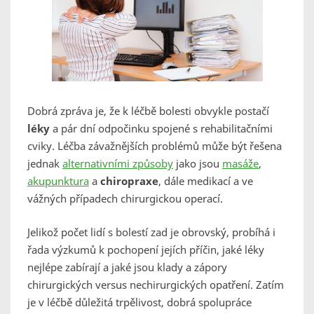
Dobrá zpráva je, že k léčbě bolesti obvykle postačí
léky
a pár dní odpočinku spojené s rehabilitačními
cviky. Léčba závažnějších problémů může být řešena
jednak
alternativními způsoby
jako jsou
masáže
,
akupunktura
a
chiropraxe
, dále medikací a ve
vážných případech chirurgickou operací.
Jelikož počet lidí s bolestí zad je obrovský, probíhá i
řada výzkumů k pochopení jejích příčin, jaké léky
nejlépe zabírají a jaké jsou klady a zápory
chirurgických versus nechirurgických opatření.
Zatím
je v léčbě důležitá trpělivost, dobrá spolupráce