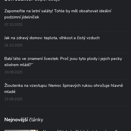
Zapomeňte na letní saláty! Tohle by měl obsahovat ideální
podzimní jídelníček
07.10.2025
Jak na zdravý domov: teplota, vlhkost a čistý vzduch
01.10.2025
Babí léto ve znamení švestek: Proč jsou tyto plody i jejich pecky
elixírem mládí?“
29.09.2025
Žloutenka na vzestupu: Nemoc špinavých rukou ohrožuje hlavně
mladé
22.09.2025
Nejnovější
články