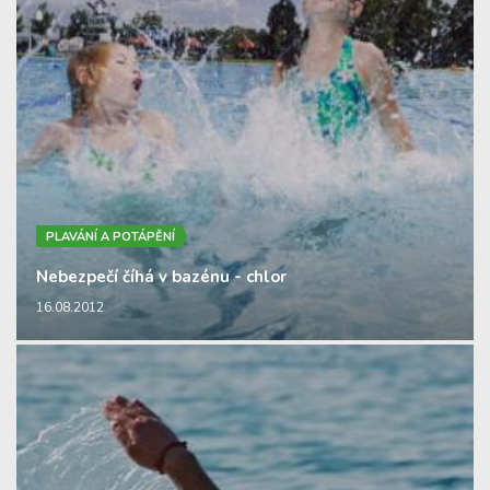
PLAVÁNÍ A POTÁPĚNÍ
Nebezpečí číhá v bazénu - chlor
16.08.2012