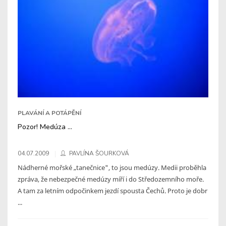
PLAVÁNÍ A POTÁPĚNÍ
Pozor! Medúza ...
04.07.2009
PAVLÍNA ŠOURKOVÁ
Nádherné mořské „tanečnice", to jsou medúzy. Medii proběhla
zpráva, že nebezpečné medúzy míří i do Středozemního moře.
A tam za letním odpočinkem jezdí spousta Čechů. Proto je dobr
...