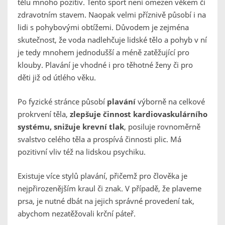
tělu mnoho pozitiv. Tento sport není omezen věkem či
zdravotním stavem. Naopak velmi příznivě působí i na
lidi s pohybovými obtížemi. Důvodem je zejména
skutečnost, že voda nadlehčuje lidské tělo a pohyb v ní
je tedy mnohem jednodušší a méně zatěžující pro
klouby. Plavání je vhodné i pro těhotné ženy či pro
děti již od útlého věku.
Po fyzické stránce působí
plavání
výborně na celkové
prokrvení těla,
zlepšuje činnost kardiovaskulárního
systému, snižuje krevní tlak
, posiluje rovnoměrně
svalstvo celého těla a prospívá činnosti plic. Má
pozitivní vliv též na lidskou psychiku.
Existuje více stylů plavání, přičemž pro člověka je
nejpřirozenějším kraul či znak. V případě, že plaveme
prsa, je nutné dbát na jejich správné provedení tak,
abychom nezatěžovali krční páteř.