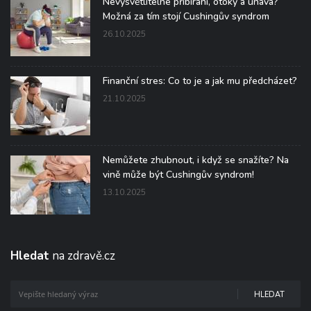
Nevysvětlitelné přibírání, otoky a únava?
Možná za tím stojí Cushingův syndrom
26.10.2025
Finanční stres: Co to je a jak mu předcházet?
21.10.2025
Nemůžete zhubnout, i když se snažíte? Na
vině může být Cushingův syndrom!
13.10.2025
Hledat
na zdravě.cz
HLEDAT