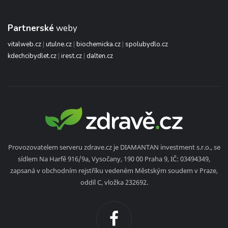
Partnerské
weby
vitalweb.cz
|
utulne.cz
|
biochemicka.cz
|
spolubydlo.cz
kdechcibydlet.cz
|
irest.cz
|
dalten.cz
Provozovatelem serveru zdrave.cz je DIAMANTAN investment s.r.o., se
sídlem Na Harfě 916/9a, Vysočany, 190 00 Praha 9, IČ: 03494349,
zapsaná v obchodním rejstříku vedeném Městským soudem v Praze,
oddíl C, vložka 232692.