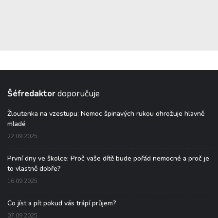
Šéfredaktor
doporučuje
Žloutenka na vzestupu: Nemoc špinavých rukou ohrožuje hlavně
mladé
22.09.2025
První dny ve školce: Proč vaše dítě bude pořád nemocné a proč je
to vlastně dobře?
16.09.2025
Co jíst a pít pokud vás trápí průjem?
07.09.2025