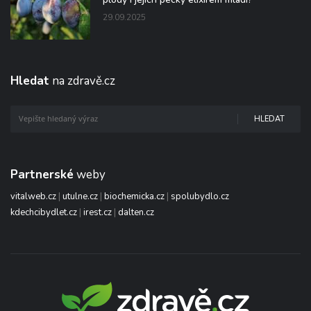
29.09.2025
Hledat
na zdravě.cz
HLEDAT
Partnerské
weby
vitalweb.cz
|
utulne.cz
|
biochemicka.cz
|
spolubydlo.cz
kdechcibydlet.cz
|
irest.cz
|
dalten.cz