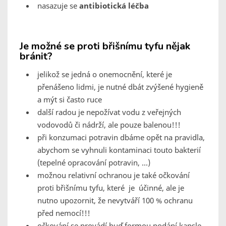
nasazuje se
antibiotická léčba
Je možné se proti břišnímu tyfu nějak
bránit?
jelikož se jedná o onemocnění, které je
přenášeno lidmi, je nutné dbát zvýšené hygieně
a mýt si často ruce
další radou je nepožívat vodu z veřejných
vodovodů či nádrží, ale pouze balenou!!!
při konzumaci potravin dbáme opět na pravidla,
abychom se vyhnuli kontaminaci touto bakterií
(tepelné opracování potravin, ...)
možnou relativní ochranou je také očkování
proti břišnímu tyfu, které je účinné, ale je
nutno upozornit, že nevytváří 100 % ochranu
před nemocí!!!
očkování se provádí buď formou podání kapsle