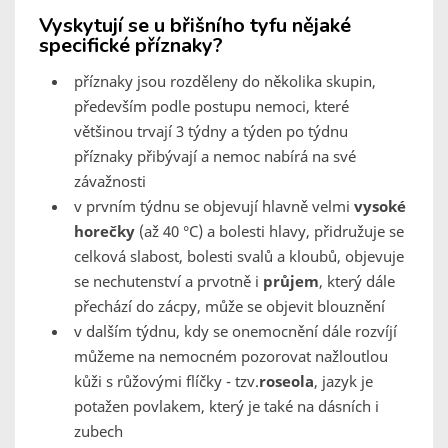
Vyskytují se u břišního tyfu nějaké
specifické příznaky?
příznaky jsou rozděleny do několika skupin,
především podle postupu nemoci, které
většinou trvají 3 týdny a týden po týdnu
příznaky přibývají a nemoc nabírá na své
závažnosti
v prvním týdnu se objevují hlavně velmi
vysoké
horečky
(až 40 °C) a bolesti hlavy, přidružuje se
celková slabost, bolesti svalů a kloubů, objevuje
se nechutenství a prvotně i
průjem
, který dále
přechází do zácpy, může se objevit blouznění
v dalším týdnu, kdy se onemocnění dále rozvíjí
můžeme na nemocném pozorovat nažloutlou
kůži s růžovými flíčky - tzv.
roseola
, jazyk je
potažen povlakem, který je také na dásních i
zubech