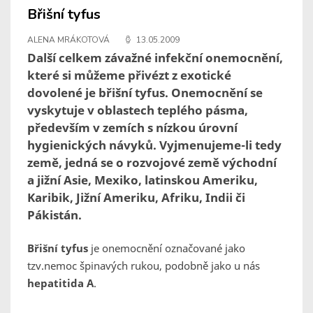
Břišní tyfus
ALENA MRÁKOTOVÁ
13.05.2009
Další celkem závažné infekční onemocnění,
které si můžeme přivézt z exotické
dovolené je břišní tyfus. Onemocnění se
vyskytuje v oblastech teplého pásma,
především v zemích s nízkou úrovní
hygienických návyků. Vyjmenujeme-li tedy
země, jedná se o rozvojové země východní
a jižní Asie, Mexiko, latinskou Ameriku,
Karibik, Jižní Ameriku, Afriku, Indii či
Pákistán.
Břišní tyfus
je onemocnění označované jako
tzv.nemoc špinavých rukou, podobně jako u nás
hepatitida A
.