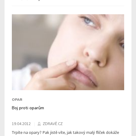
OPAR
Boj proti oparům
19.04.2012
ZDRAVĚ.CZ
Trpíte na opary? Pak jistě víte, jak takový malý flíček dokáže