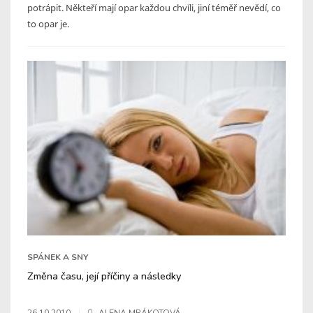
potrápit. Někteří mají opar každou chvíli, jiní téměř nevědí, co
to opar je.
SPÁNEK A SNY
Změna času, její příčiny a následky
26.10.2010
ALENA MRÁKOTOVÁ