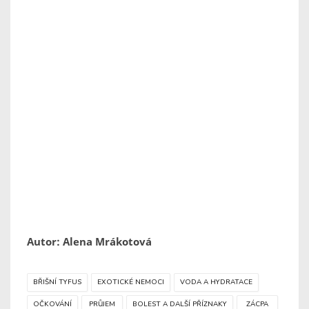
Autor: Alena Mrákotová
BŘIŠNÍ TYFUS
EXOTICKÉ NEMOCI
VODA A HYDRATACE
OČKOVÁNÍ
PRŮJEM
BOLEST A DALŠÍ PŘÍZNAKY
ZÁCPA