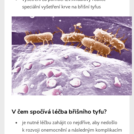
speciální vyšetření krve na břišní tyfus
V čem spočívá léčba břišního tyfu?
je nutné léčbu zahájit co nejdříve, aby nedošlo
k rozvoji onemocnění a následným komplikacím