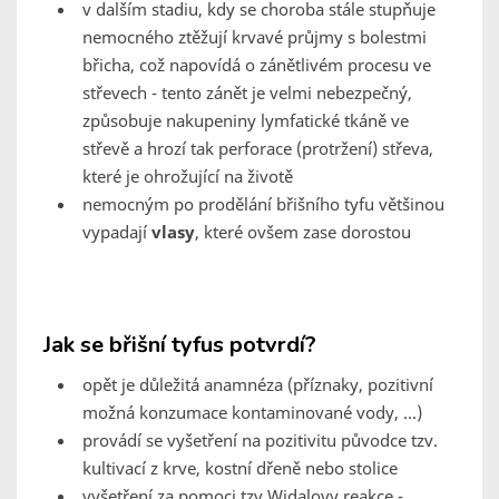
v dalším stadiu, kdy se choroba stále stupňuje
nemocného ztěžují krvavé průjmy s bolestmi
břicha, což napovídá o zánětlivém procesu ve
střevech - tento zánět je velmi nebezpečný,
způsobuje nakupeniny lymfatické tkáně ve
střevě a hrozí tak perforace (protržení) střeva,
které je ohrožující na životě
nemocným po prodělání břišního tyfu většinou
vypadají
vlasy
, které ovšem zase dorostou
Jak se břišní tyfus potvrdí?
opět je důležitá anamnéza (příznaky, pozitivní
možná konzumace kontaminované vody, ...)
provádí se vyšetření na pozitivitu původce tzv.
kultivací z krve, kostní dřeně nebo stolice
vyšetření za pomoci tzv.Widalovy reakce -