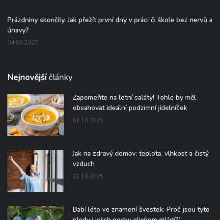
Prázdniny skončily. Jak přežít první dny v práci či škole bez nervů a
únavy?
04.09.2025
Nejnovější
články
Zapomeňte na letní saláty! Tohle by měl
obsahovat ideální podzimní jídelníček
07.10.2025
Jak na zdravý domov: teplota, vlhkost a čistý
vzduch
01.10.2025
Babí léto ve znamení švestek: Proč jsou tyto
plody i jejich pecky elixírem mládí?“