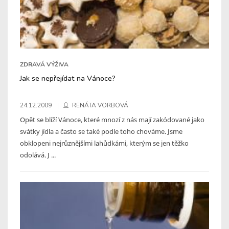
ZDRAVÁ VÝŽIVA
Jak se nepřejídat na Vánoce?
24.12.2009
RENÁTA VORBOVÁ
Opět se blíží Vánoce, které mnozí z nás mají zakódované jako
svátky jídla a často se také podle toho chováme. Jsme
obklopeni nejrůznějšími lahůdkámi, kterým se jen těžko
odolává. J ...