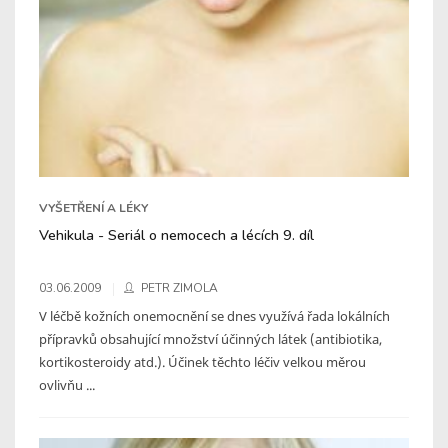
VYŠETŘENÍ A LÉKY
Vehikula - Seriál o nemocech a lécích 9. díl
03.06.2009
PETR ZIMOLA
V léčbě kožních onemocnění se dnes využívá řada lokálních
přípravků obsahující množství účinných látek (antibiotika,
kortikosteroidy atd.). Účinek těchto léčiv velkou měrou
ovlivňu ...