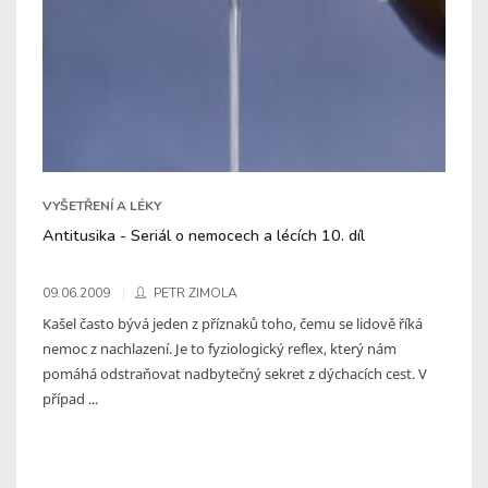
VYŠETŘENÍ A LÉKY
Antitusika - Seriál o nemocech a lécích 10. díl
09.06.2009
PETR ZIMOLA
Kašel často bývá jeden z příznaků toho, čemu se lidově říká
nemoc z nachlazení. Je to fyziologický reflex, který nám
pomáhá odstraňovat nadbytečný sekret z dýchacích cest. V
případ ...