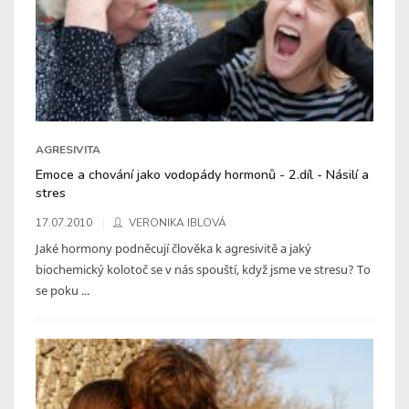
AGRESIVITA
Emoce a chování jako vodopády hormonů - 2.díl - Násilí a
stres
17.07.2010
VERONIKA IBLOVÁ
Jaké hormony podněcují člověka k agresivitě a jaký
biochemický kolotoč se v nás spouští, když jsme ve stresu? To
se poku ...