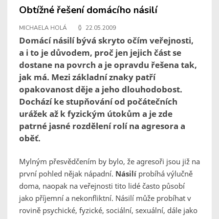
Obtížné řešení domácího násilí
MICHAELA HOLÁ
22.05.2009
Domácí násilí bývá skryto očím veřejnosti,
a i to je důvodem, proč jen jejich část se
dostane na povrch a je opravdu řešena tak,
jak má. Mezi základní znaky patří
opakovanost děje a jeho dlouhodobost.
Dochází ke stupňování od počátečních
urážek až k fyzickým útokům a je zde
patrné jasné rozdělení rolí na agresora a
oběť.
Mylným přesvědčením by bylo, že agresoři jsou již na
první pohled nějak nápadní.
Násilí
probíhá výlučně
doma, naopak na veřejnosti tito lidé často působí
jako příjemní a nekonfliktní. Násilí může probíhat v
rovině psychické, fyzické, sociální, sexuální, dále jako