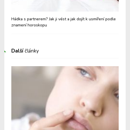
Hádka s partnerem? Jak ji vést a jak dojít k usmíření podle
Alk
znamení horoskopu
Další
články