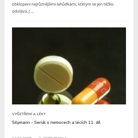
obklopeni nejrůznějšími lahůdkámi, kterým se jen těžko
odolává. J ...
VYŠETŘENÍ A LÉKY
Silymarin - Seriál o nemocech a lécích 11. díl