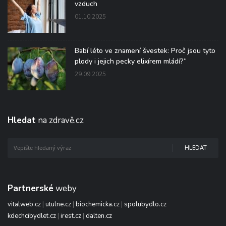
vzduch
01.10.2025
Babí léto ve znamení švestek: Proč jsou tyto
plody i jejich pecky elixírem mládí?“
29.09.2025
Hledat
na zdravě.cz
HLEDAT
Partnerské
weby
vitalweb.cz
|
utulne.cz
|
biochemicka.cz
|
spolubydlo.cz
kdechcibydlet.cz
|
irest.cz
|
dalten.cz