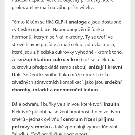
prokazatelně mají na váhu příznivý vliv.
Těmto lékům se říká
GLP-1 analoga
a jsou dostupné
i v České republice. Napodobují věrně funkci
hormonů, kterým se říká inkretiny. Ty se tvoří ve
střevě hlavně po jídle a mají celou řadu vlastností,
které jsou z hlediska cukrovky výhodné - kromě toho,
že
snižují hladinu cukru v krvi
(což se u léku na
cukrovku předpokládá samo sebou),
snižují i krevní
tlak
. Snížení krevního tlaku může omezit riziko
závažných zdravotních komplikací, jako jsou
srdeční
choroby, infarkt a onemocnění ledvin
.
Dále ochraňují buňky ve slinivce, které tvoří
inzulín
.
Efektivně působí na snížení hmotnosti hned ze dvou
směrů - jednak ovlivňují
centrum řízení příjmu
potravy v mozku
a také zpomalují vyprazdňování
žaludku, čímž prodlužují pocit sytosti.