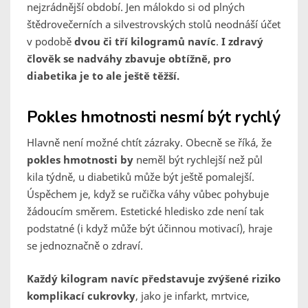
nejzrádnější období. Jen málokdo si od plných
štědrovečerních a silvestrovských stolů neodnáší účet
v podobě
dvou či tří kilogramů navíc
.
I zdravý
člověk se nadváhy zbavuje obtížně, pro
diabetika je to ale ještě těžší.
Pokles hmotnosti nesmí být rychlý
Hlavně není možné chtít zázraky. Obecně se říká, že
pokles hmotnosti by
neměl být rychlejší než půl
kila týdně, u diabetiků může být ještě pomalejší.
Úspěchem je, když se ručička váhy vůbec pohybuje
žádoucím směrem. Estetické hledisko zde není tak
podstatné (i když může být účinnou motivací), hraje
se jednoznačně o zdraví.
Každý kilogram navíc představuje zvýšené riziko
komplikací cukrovky
, jako je infarkt, mrtvice,