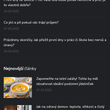
to vlastně dobře?
16.09.2025
Co jíst a pít pokud vás trápí průjem?
07.09.2025
Prázdniny skončily. Jak přežít první dny v práci či škole bez nervů a
únavy?
04.09.2025
Nejnovější
články
Zapomeňte na letní saláty! Tohle by měl
obsahovat ideální podzimní jídelníček
07.10.2025
Jak na zdravý domov: teplota, vlhkost a čistý