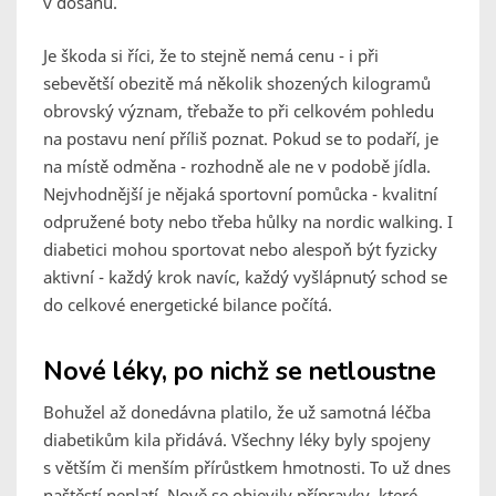
v dosahu.
Je škoda si říci, že to stejně nemá cenu - i při
sebevětší obezitě má několik shozených kilogramů
obrovský význam, třebaže to při celkovém pohledu
na postavu není příliš poznat. Pokud se to podaří, je
na místě odměna - rozhodně ale ne v podobě jídla.
Nejvhodnější je nějaká sportovní pomůcka - kvalitní
odpružené boty nebo třeba hůlky na nordic walking. I
diabetici mohou sportovat nebo alespoň být fyzicky
aktivní - každý krok navíc, každý vyšlápnutý schod se
do celkové energetické bilance počítá.
Nové léky, po nichž se netloustne
Bohužel až donedávna platilo, že už samotná léčba
diabetikům kila přidává. Všechny léky byly spojeny
s větším či menším přírůstkem hmotnosti. To už dnes
naštěstí neplatí. Nově se objevily přípravky, které