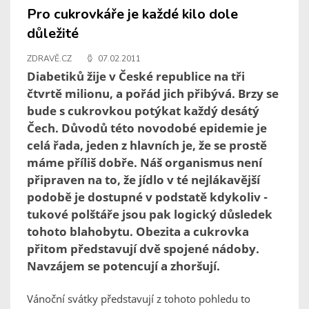
Pro cukrovkáře je každé kilo dole
důležité
ZDRAVĚ.CZ
07.02.2011
Diabetiků žije v České republice na tři
čtvrtě milionu, a pořád jich přibývá. Brzy se
bude s cukrovkou potýkat každý desátý
Čech. Důvodů této novodobé epidemie je
celá řada, jeden z hlavních je, že se prostě
máme příliš dobře. Náš organismus není
připraven na to, že jídlo v té nejlákavější
podobě je dostupné v podstatě kdykoliv -
tukové polštáře jsou pak logický důsledek
tohoto blahobytu. Obezita a cukrovka
přitom představují dvě spojené nádoby.
Navzájem se potencují a zhoršují.
Vánoční svátky představují z tohoto pohledu to