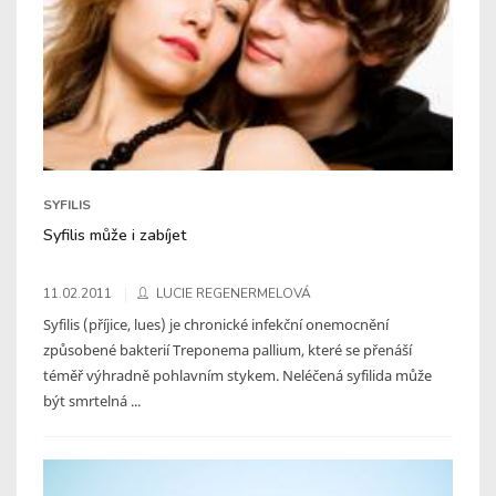
SYFILIS
Syfilis může i zabíjet
11.02.2011
LUCIE REGENERMELOVÁ
Syfilis (příjice, lues) je chronické infekční onemocnění
způsobené bakterií Treponema pallium, které se přenáší
téměř výhradně pohlavním stykem. Neléčená syfilida může
být smrtelná ...