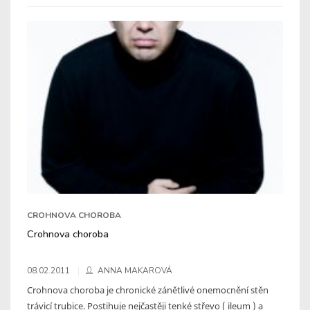
CROHNOVA CHOROBA
Crohnova choroba
08.02.2011
ANNA MAKAROVÁ
Crohnova choroba je chronické zánětlivé onemocnění stěn
trávicí trubice. Postihuje nejčastěji tenké střevo ( ileum ) a