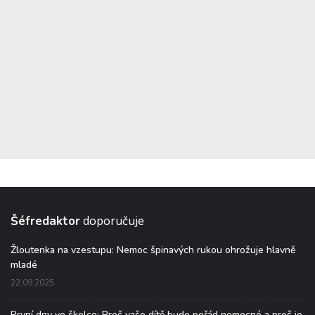
Šéfredaktor
doporučuje
Žloutenka na vzestupu: Nemoc špinavých rukou ohrožuje hlavně
mladé
22.09.2025
První dny ve školce: Proč vaše dítě bude pořád nemocné a proč je