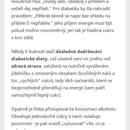
moudrost říká: „Snídej sám, obědvej s přítelem a
večeři dej nepříteli.“ Pro diabetika by šla nahradit
pravidlem: „Pětkrát denně se najez bez ohledu na
přátele či nepřátele.“ Jeho příjem energie musí být
pokud možno rovnoměrný, jen tak je hladina cukru
v krvi stálá.
Někdy k hubnutí stačí
důsledné dodržování
diabetické diety
, což vlastně není nic jiného než
zdravá strava
, založená na nutričně vyváženém
jídelníčku s omezeným obsahem živočišných tuků a
tzv. „rychlých“ cukrů, tedy těch sacharidů, které se
bezprostředně přeměňují na energii (sem patří
samozřejmě řepný cukr).
Opatrně je třeba přistupovat ke konzumaci alkoholu.
Obsahuje jednoduché cukry a navíc oslabuje
pozornost - je pak snazší „vyluxovat“ vše, co je