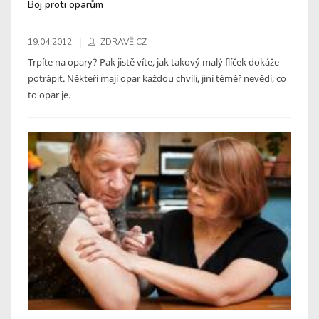
Boj proti oparům
19.04.2012
ZDRAVĚ.CZ
Trpíte na opary? Pak jistě víte, jak takový malý flíček dokáže
potrápit. Někteří mají opar každou chvíli, jiní téměř nevědí, co
to opar je.