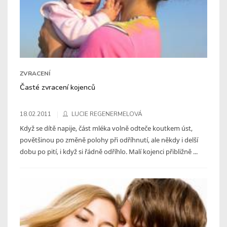
ZVRACENÍ
Časté zvracení kojenců
18.02.2011
LUCIE REGENERMELOVÁ
Když se dítě napije, část mléka volně odteče koutkem úst,
povětšinou po změně polohy při odříhnutí, ale někdy i delší
dobu po pití, i když si řádně odříhlo. Malí kojenci přibližně ...