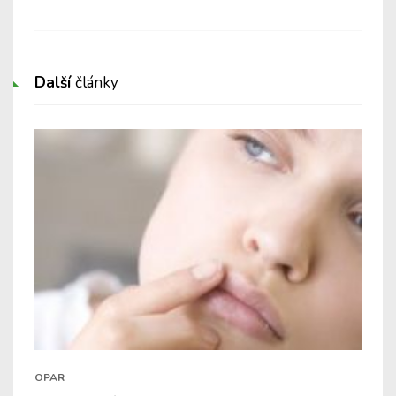
nár
Další
články
OPAR