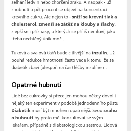
selhání ledvin nebo zhoršení zraku. A naopak - už
zhubnutí o pět procent se objeví na koncentraci
krevního cukru. Ale nejen to -
sníží se krevní tlak a
cholesterol, zmenší se zátěž na klouby a šlachy
,
zlepší se i příznaky, o kterých se příliš nemluví, jako
třeba nechtěný únik moči.
Tuková a svalová tkáň bude citlivější na
inzulín
. Už
pouhá redukce hmotnosti často vede k tomu, že se
diabetik zbaví (alespoň na čas) léčby inzulínem.
Opatrné hubnutí
Lidé bez cukrovky si přece jen mohou někdy dovolit
nějaký ten experiment v podobě jednodenního půstu.
Diabetik
musí být mnohem opatrnější. Svou
snahu
o hubnutí
by proto měl konzultovat se svým
lékařem, případně s diabetologickou sestrou. Lidová