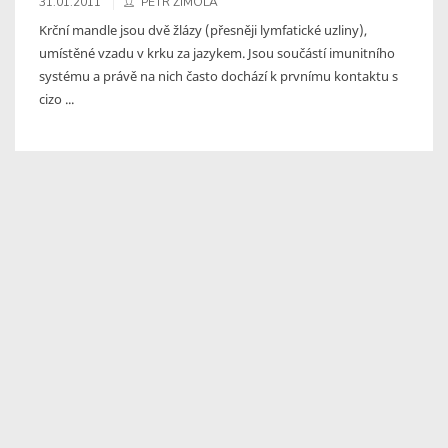
31.01.2011
PETR ZIMOLA
Krční mandle jsou dvě žlázy (přesněji lymfatické uzliny),
umístěné vzadu v krku za jazykem. Jsou součástí imunitního
systému a právě na nich často dochází k prvnímu kontaktu s
cizo ...