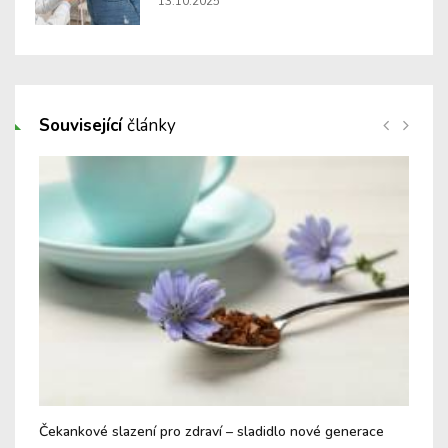
13.10.2025
Související
články
Čekankové slazení pro zdraví – sladidlo nové generace
Pre