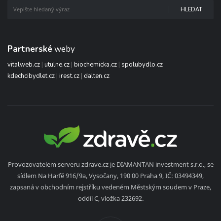
HLEDAT
Partnerské
weby
vitalweb.cz
|
utulne.cz
|
biochemicka.cz
|
spolubydlo.cz
kdechcibydlet.cz
|
irest.cz
|
dalten.cz
Provozovatelem serveru zdrave.cz je DIAMANTAN investment s.r.o., se
sídlem Na Harfě 916/9a, Vysočany, 190 00 Praha 9, IČ: 03494349,
zapsaná v obchodním rejstříku vedeném Městským soudem v Praze,
oddíl C, vložka 232692.