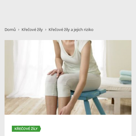
Domů
Křečové žíly
Křečové žíly a jejich riziko
KŘEČOVÉ ŽÍLY