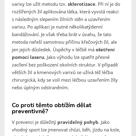
varixy lze užít metodu tzv.
sklerotizace
. Při ní je do
rozšířených žil aplikována látka, která vyvolá reakci
s následným slepením žilních stěn a uzavřením
varixu. Po aplikaci je nutné několikatýdenní
bandážování. Je však třeba brát v úvahu, že tato
metoda neřeší samotnou příčinu křečových žil, ale
jen jejich důsledek. Úspěchy v léčbě má
ošetření
pomocí laseru
. Jako výhodu lze spatřit přesné
zacílení bez poškození okolních struktur. V případě
větších žil a kmenových varixů se užívá též léčba
chirurgická, kdy se volí mezi léčbou uzavřením žíly
nebo úplným odstraněním.
Co proti těmto obtížím dělat
preventivně?
V prevenci je důležitý
pravidelný pohyb
. Jako
vhodný sport lze jmenovat chůzi, běh, jízdu na kole,