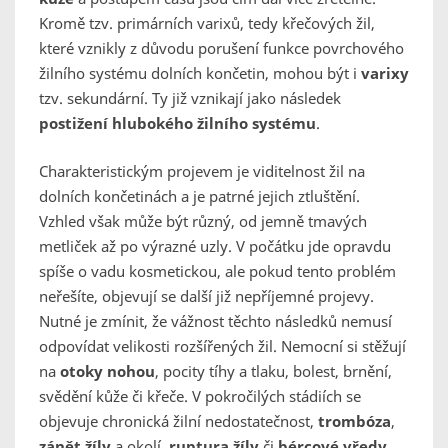
Kromě tzv. primárních varixů, tedy křečových žil,
které vznikly z důvodu porušení funkce povrchového
žilního systému dolních končetin, mohou být i
varixy
tzv. sekundární. Ty již vznikají jako následek
postižení hlubokého žilního systému
.
Charakteristickým projevem je viditelnost žil na
dolních končetinách a je patrné jejich ztluštění.
Vzhled však může být různý, od jemně tmavých
metliček až po výrazné uzly. V počátku jde opravdu
spíše o vadu kosmetickou, ale pokud tento problém
neřešíte, objevují se další již nepříjemné projevy.
Nutné je zmínit, že vážnost těchto následků nemusí
odpovídat velikosti rozšířených žil. Nemocní si stěžují
na
otoky nohou
, pocity tíhy a tlaku, bolest, brnění,
svědění kůže či křeče. V pokročilých stádiích se
objevuje chronická žilní nedostatečnost,
trombóza
,
zánět žíly
a okolí,
ruptura žíly
či
bércové vředy
.