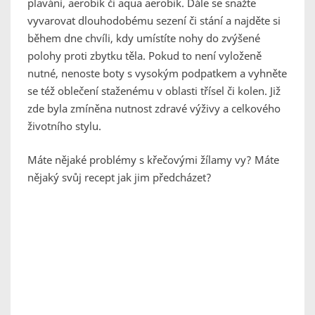
plavání, aerobik či aqua aerobik. Dále se snažte
vyvarovat dlouhodobému sezení či stání a najděte si
během dne chvíli, kdy umístíte nohy do zvýšené
polohy proti zbytku těla. Pokud to není vyloženě
nutné, nenoste boty s vysokým podpatkem a vyhněte
se též oblečení staženému v oblasti třísel či kolen. Již
zde byla zmíněna nutnost zdravé výživy a celkového
životního stylu.
Máte nějaké problémy s křečovými žílamy vy? Máte
nějaký svůj recept jak jim předcházet?