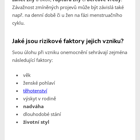
Závažnost zmíněných projevů může být závislá také
např. na denní době či u žen na fázi menstruačního
cyklu.
Jaké jsou rizikové faktory jejich vzniku?
Svou úlohu při vzniku onemocnění sehrávají zejména
následující faktory:
věk
ženské pohlaví
těhotenství
výskyt v rodině
nadváha
dlouhodobé stání
životní styl