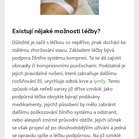
Existují nějaké možnosti léčby?
Důležité je začít s léčbou co nejdříve, jinak dochází ke
stálému zhoršování stavu. Základem léčby bývá
podpora žilního systému kompresí. Ta se dá zajistit
obinadly či kompresivními punčochami. Podstatné je
jejich pravidelné nošení, které zabraňuje dalšímu
rozšiřování žil, urychluje odtok krve a
lymfy
. Tento
způsob však neřeší varixy již dříve vzniklé. Jako
podpůrná léčba obvykle bývají podávány
medikamenty, jejichž působení by mělo zabránit
dalšímu poškozování žilního systému a odstranit,
nebo alespoň zmírnit průvodní obtíže. Jejich účinek
se však projeví až po dlouhodobějším užívání a jedná
se opravdu spíše o léčbu podpůrnou. Na již vzniklé