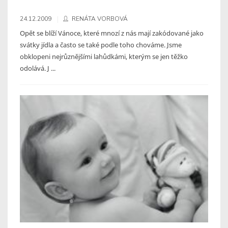
24.12.2009
RENÁTA VORBOVÁ
Opět se blíží Vánoce, které mnozí z nás mají zakódované jako
svátky jídla a často se také podle toho chováme. Jsme
obklopeni nejrůznějšími lahůdkámi, kterým se jen těžko
odolává. J ...