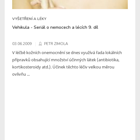
VYŠETŘENÍ A LÉKY
Vehikula - Seriál o nemocech a lécích 9. díl
03.06.2009
PETR ZIMOLA
V léčbě kožních onemocnění se dnes využívá řada lokálních
přípravků obsahující množství účinných látek (antibiotika,
kortikosteroidy atd.). Účinek těchto léčiv velkou měrou
ovlivňu ...