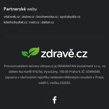
Partnerské
weby
vitalweb.cz
|
utulne.cz
|
biochemicka.cz
|
spolubydlo.cz
kdechcibydlet.cz
|
irest.cz
|
dalten.cz
Provozovatelem serveru zdrave.cz je DIAMANTAN investment s.r.o., se
sídlem Na Harfě 916/9a, Vysočany, 190 00 Praha 9, IČ: 03494349,
zapsaná v obchodním rejstříku vedeném Městským soudem v Praze,
oddíl C, vložka 232692.