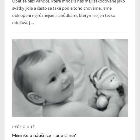
Opět se blíží Vánoce, které mnozí z nás mají zakódované jako
svátky jídla a často se také podle toho chováme. Jsme
obklopeni nejrůznějšími lahůdkámi, kterým se jen těžko
odolává. J ...
PÉČE O DÍTĚ
Miminko a náušnice - ano či ne?