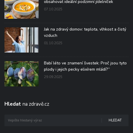
obsahovat ideální podzimní jídelníček
07.10.2025
Jak na zdravý domov: teplota, vlhkost a čistý
vzduch
01.10.2025
Babí léto ve znamení švestek: Proč jsou tyto
plody i jejich pecky elixírem mládí?“
29.09.2025
Hledat
na zdravě.cz
HLEDAT