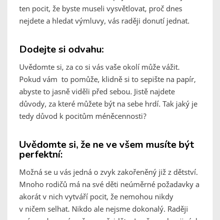
ten pocit, že byste museli vysvětlovat, proč dnes
nejdete a hledat výmluvy, vás raději donutí jednat.
Dodejte si odvahu:
Uvědomte si, za co si vás vaše okolí může vážit.
Pokud vám to pomůže, klidně si to sepište na papír,
abyste to jasně viděli před sebou. Jistě najdete
důvody, za které můžete být na sebe hrdí. Tak jaký je
tedy důvod k pocitům méněcennosti?
Uvědomte si, že ne ve všem musíte být
perfektní:
Možná se u vás jedná o zvyk zakořeněný již z dětství.
Mnoho rodičů má na své děti neúměrné požadavky a
akorát v nich vytváří pocit, že nemohou nikdy
v ničem selhat. Nikdo ale nejsme dokonalý. Raději