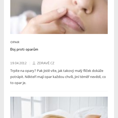
OPAR
Boj proti oparům
19.04.2012
ZDRAVĚ.CZ
Trpíte na opary? Pak jistě víte, jak takový malý flíček dokáže
potrápit. Někteří mají opar každou chvíli, jiní téměř nevědí, co
to opar je.