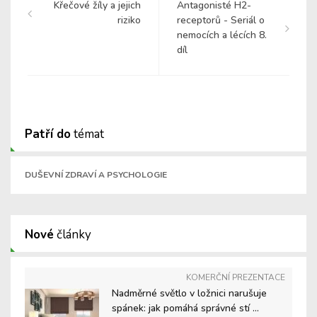
Křečové žíly a jejich
Antagonisté H2-
riziko
receptorů - Seriál o
nemocích a lécích 8.
díl
Patří do
témat
DUŠEVNÍ ZDRAVÍ A PSYCHOLOGIE
Nové
články
KOMERČNÍ PREZENTACE
Nadměrné světlo v ložnici narušuje
spánek: jak pomáhá správné stí ...