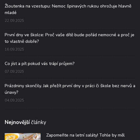
Žloutenka na vzestupu: Nemoc špinavých rukou ohrožuje hlavně
mladé
22.09.2025
První dny ve školce: Proč vaše dítě bude pořád nemocné a proč je
to vlastně dobře?
16.09.2025
Co jíst a pít pokud vás trápí průjem?
07.09.2025
Prázdniny skončily. Jak přežít první dny v práci či škole bez nervů a
únavy?
04.09.2025
Nejnovější
články
Zapomeňte na letní saláty! Tohle by měl