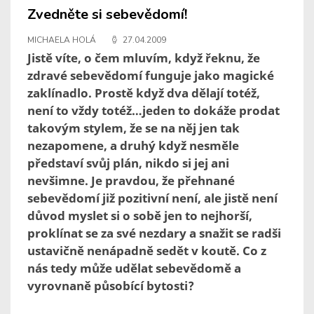
Zvedněte si sebevědomí!
MICHAELA HOLÁ
27.04.2009
Jistě víte, o čem mluvím, když řeknu, že
zdravé sebevědomí funguje jako magické
zaklínadlo. Prostě když dva dělají totéž,
není to vždy totéž…jeden to dokáže prodat
takovým stylem, že se na něj jen tak
nezapomene, a druhý když nesměle
představí svůj plán, nikdo si jej ani
nevšimne. Je pravdou, že přehnané
sebevědomí již pozitivní není, ale jistě není
důvod myslet si o sobě jen to nejhorší,
proklínat se za své nezdary a snažit se radši
ustavičně nenápadně sedět v koutě. Co z
nás tedy může udělat sebevědomě a
vyrovnaně působící bytosti?