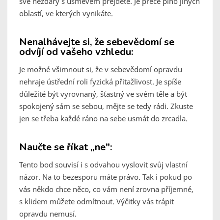
své nezdary s úsměvem přejděte. Je přece plno jiných
oblastí, ve kterých vynikáte.
Nenalhávejte si, že sebevědomí se
odvíjí od vašeho vzhledu:
Je možné všimnout si, že v sebevědomí opravdu
nehraje ústřední roli fyzická přitažlivost. Je spíše
důležité být vyrovnaný, šťastný ve svém těle a být
spokojený sám se sebou, mějte se tedy rádi. Zkuste
jen se třeba každé ráno na sebe usmát do zrcadla.
Naučte se říkat „ne":
Tento bod souvisí i s odvahou vyslovit svůj vlastní
názor. Na to bezesporu máte právo. Tak i pokud po
vás někdo chce něco, co vám není zrovna příjemné,
s klidem můžete odmítnout. Výčitky vás trápit
opravdu nemusí.