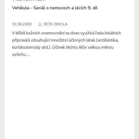
Vehikula - Seriál o nemocech a lécích 9. díl
03.06.2009
PETR ZIMOLA
V léčbě kožních onemocnění se dnes využívá řada lokálních
přípravků obsahující množství účinných látek (antibiotika,
kortikosteroidy atd.). Účinek těchto léčiv velkou měrou
ovlivňu ...