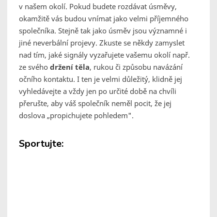
v našem okolí. Pokud budete rozdávat úsměvy,
okamžitě vás budou vnímat jako velmi příjemného
společníka. Stejně tak jako úsměv jsou významné i
jiné neverbální projevy. Zkuste se někdy zamyslet
nad tím, jaké signály vyzařujete vašemu okolí např.
ze svého
držení těla
, rukou či způsobu navázání
očního kontaktu. I ten je velmi důležitý, klidně jej
vyhledávejte a vždy jen po určité době na chvíli
přerušte, aby váš společník neměl pocit, že jej
doslova „propichujete pohledem".
Sportujte: