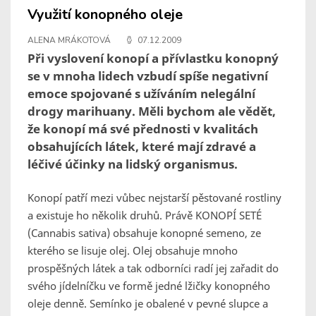
Využití konopného oleje
ALENA MRÁKOTOVÁ
07.12.2009
Při vyslovení konopí a přívlastku konopný
se v mnoha lidech vzbudí spíše negativní
emoce spojované s užíváním nelegální
drogy marihuany. Měli bychom ale vědět,
že konopí má své přednosti v kvalitách
obsahujících látek, které mají zdravé a
léčivé účinky na lidský organismus.
Konopí patří mezi vůbec nejstarší pěstované rostliny
a existuje ho několik druhů. Právě KONOPÍ SETÉ
(Cannabis sativa) obsahuje konopné semeno, ze
kterého se lisuje olej. Olej obsahuje mnoho
prospěšných látek a tak odborníci radí jej zařadit do
svého jídelníčku ve formě jedné lžičky konopného
oleje denně. Semínko je obalené v pevné slupce a