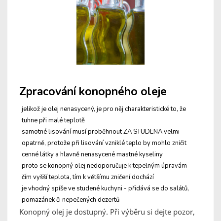
Zpracování konopného oleje
jelikož je olej nenasycený, je pro něj charakteristické to, že
tuhne při malé teplotě
samotné lisování musí proběhnout ZA STUDENA velmi
opatrně, protože při lisování vzniklé teplo by mohlo zničit
cenné látky a hlavně nenasycené mastné kyseliny
proto se konopný olej nedoporučuje k tepelným úpravám -
čím vyšší teplota, tím k většímu zničení dochází
je vhodný spíše ve studené kuchyni - přidává se do salátů,
pomazánek či nepečených dezertů
Konopný olej je dostupný. Při výběru si dejte pozor,