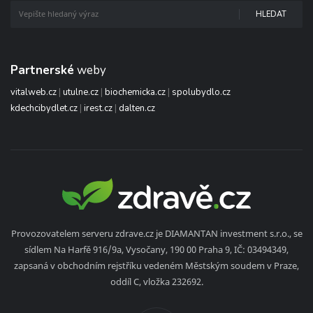
HLEDAT
Partnerské
weby
vitalweb.cz
|
utulne.cz
|
biochemicka.cz
|
spolubydlo.cz
kdechcibydlet.cz
|
irest.cz
|
dalten.cz
Provozovatelem serveru zdrave.cz je DIAMANTAN investment s.r.o., se
sídlem Na Harfě 916/9a, Vysočany, 190 00 Praha 9, IČ: 03494349,
zapsaná v obchodním rejstříku vedeném Městským soudem v Praze,
oddíl C, vložka 232692.