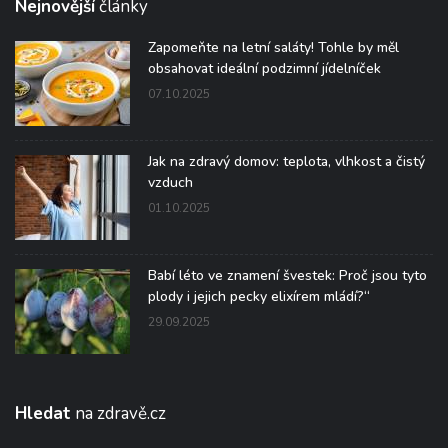
Nejnovější
články
Zapomeňte na letní saláty! Tohle by měl
obsahovat ideální podzimní jídelníček
07.10.2025
Jak na zdravý domov: teplota, vlhkost a čistý
vzduch
01.10.2025
Babí léto ve znamení švestek: Proč jsou tyto
plody i jejich pecky elixírem mládí?“
29.09.2025
Hledat
na zdravě.cz