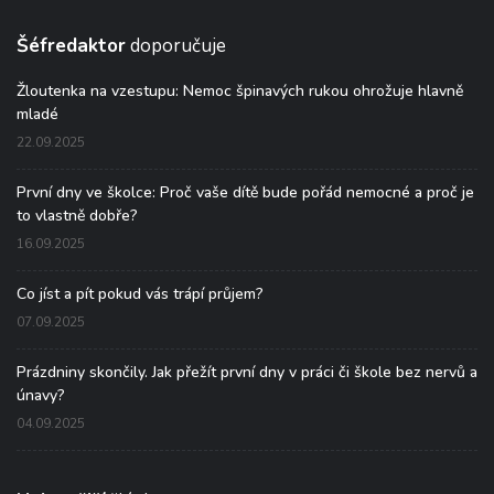
Šéfredaktor
doporučuje
Žloutenka na vzestupu: Nemoc špinavých rukou ohrožuje hlavně
mladé
22.09.2025
První dny ve školce: Proč vaše dítě bude pořád nemocné a proč je
to vlastně dobře?
16.09.2025
Co jíst a pít pokud vás trápí průjem?
07.09.2025
Prázdniny skončily. Jak přežít první dny v práci či škole bez nervů a
únavy?
04.09.2025