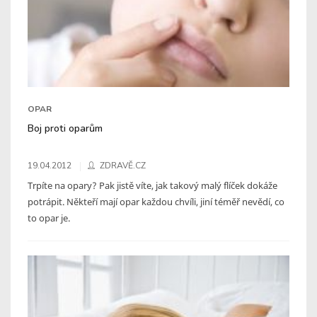
OPAR
Boj proti oparům
19.04.2012
ZDRAVĚ.CZ
Trpíte na opary? Pak jistě víte, jak takový malý flíček dokáže
potrápit. Někteří mají opar každou chvíli, jiní téměř nevědí, co
to opar je.