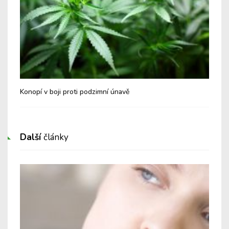
Konopí v boji proti podzimní únavě
Šal
Další
články