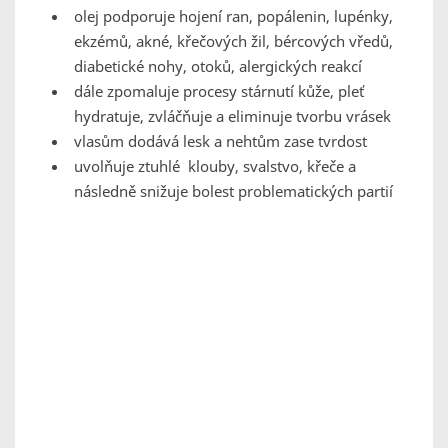
olej podporuje hojení ran, popálenin, lupénky,
ekzémů, akné, křečových žil, bércových vředů,
diabetické nohy, otoků, alergických reakcí
dále zpomaluje procesy stárnutí kůže, pleť
hydratuje, zvláčňuje a eliminuje tvorbu vrásek
vlasům dodává lesk a nehtům zase tvrdost
uvolňuje ztuhlé klouby, svalstvo, křeče a
následně snižuje bolest problematických partií