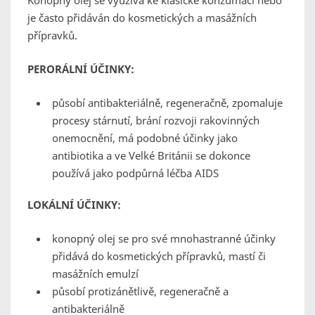
Konopný olej se využívá ke klasické konzumaci nebo
je často přidáván do kosmetických a masážních
přípravků.
PERORÁLNÍ ÚČINKY:
působí antibakteriálně, regeneračně, zpomaluje
procesy stárnutí, brání rozvoji rakovinných
onemocnění, má podobné účinky jako
antibiotika a ve Velké Británii se dokonce
používá jako podpůrná léčba AIDS
LOKÁLNÍ ÚČINKY:
konopný olej se pro své mnohastranné účinky
přidává do kosmetických přípravků, mastí či
masážních emulzí
působí protizánětlivě, regeneračně a
antibakteriálně