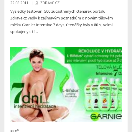
22.03.2011
ZDRAVĚ.CZ
Výsledky testování 500 zúčastněných čtenářek portálu
Zdrave.cz vedly k zajímavým poznatkům o novém tělovém
mléku Garnier Intensive 7 days. Čtenářky byly v 80 % velmi
spokojeny s tí ...
PLEŤ