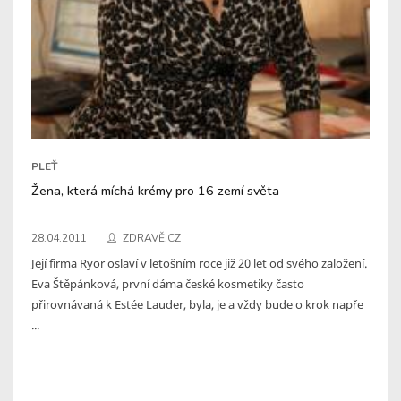
PLEŤ
Žena, která míchá krémy pro 16 zemí světa
28.04.2011
ZDRAVĚ.CZ
Její firma Ryor oslaví v letošním roce již 20 let od svého založení.
Eva Štěpánková, první dáma české kosmetiky často
přirovnávaná k Estée Lauder, byla, je a vždy bude o krok napře
...