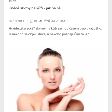
PLEŤ
Hnědé skvrny na kůži - jak na ně
07.10.2011
KOMERČNÍ PREZENTACE
Hnědé „stařecké“ skvrny na kůži začnou časem trápit každého.
U někoho se objeví dříve, u někoho později. Čím to je?