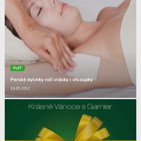
PLEŤ
Perské bylinky ničí vrásky i chloupky
16.05.2012