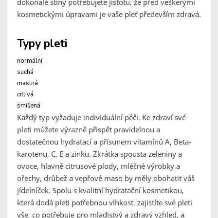
dokonalé stíny potřebujete jistotu, že před veškerými
kosmetickými úpravami je vaše pleť především zdravá.
Typy pleti
normální
suchá
mastná
citlivá
smíšená
Každý typ vyžaduje individuální péči. Ke zdraví své
pleti můžete výrazně přispět pravidelnou a
dostatečnou hydratací a přísunem vitamínů A, Beta-
karotenu, C, E a zinku. Zkrátka spousta zeleniny a
ovoce, hlavně citrusové plody, mléčné výrobky a
ořechy, drůbež a vepřové maso by měly obohatit váš
jídelníček. Spolu s kvalitní hydratační kosmetikou,
která dodá pleti potřebnou vlhkost, zajistíte své pleti
vše, co potřebuje pro mladistvý a zdravý vzhled, a