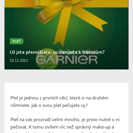
PLEŤ
Už jste přemýšlela, co darujete k Vánocům?
15.11.2011
Pleť je jednou z prvních věcí, které si na druhém
všimnete. Jak o svou pleť pečujete vy?
Pleť na vás prozradí velmi mnoho, je proto nutné o ni
pečovat. K tomu ovšem víc než správný make-up a