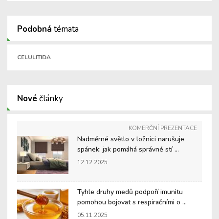
Podobná
témata
CELULITIDA
Nové
články
KOMERČNÍ PREZENTACE
Nadměrné světlo v ložnici narušuje
spánek: jak pomáhá správné stí ...
12.12.2025
Tyhle druhy medů podpoří imunitu
pomohou bojovat s respiračními o ...
05.11.2025