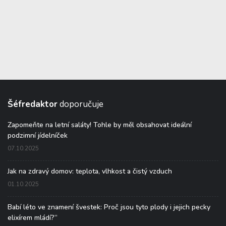
Šéfredaktor
doporučuje
Zapomeňte na letní saláty! Tohle by měl obsahovat ideální
podzimní jídelníček
07.10.2025
Jak na zdravý domov: teplota, vlhkost a čistý vzduch
01.10.2025
Babí léto ve znamení švestek: Proč jsou tyto plody i jejich pecky
elixírem mládí?“