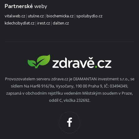
Partnerské
weby
vitalweb.cz
|
utulne.cz
|
biochemicka.cz
|
spolubydlo.cz
kdechcibydlet.cz
|
irest.cz
|
dalten.cz
Provozovatelem serveru zdrave.cz je DIAMANTAN investment s.r.o., se
sídlem Na Harfě 916/9a, Vysočany, 190 00 Praha 9, IČ: 03494349,
zapsaná v obchodním rejstříku vedeném Městským soudem v Praze,
oddíl C, vložka 232692.