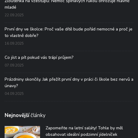
Žloutenka na vzestupu: Nemoc špinavých rukou ohrožuje hlavně
mladé
22.09.2025
První dny ve školce: Proč vaše dítě bude pořád nemocné a proč je
to vlastně dobře?
16.09.2025
Co jíst a pít pokud vás trápí průjem?
07.09.2025
Prázdniny skončily. Jak přežít první dny v práci či škole bez nervů a
únavy?
04.09.2025
Nejnovější
články
Zapomeňte na letní saláty! Tohle by měl
obsahovat ideální podzimní jídelníček