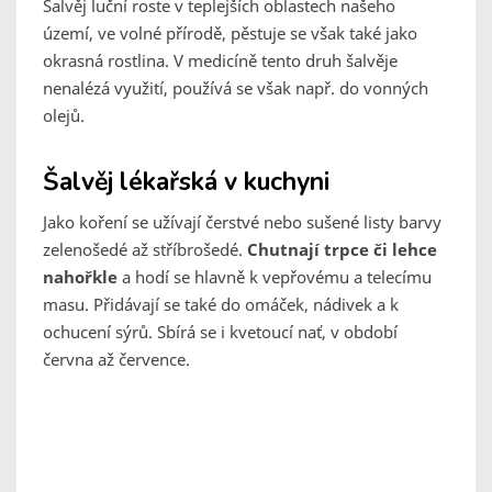
Šalvěj luční roste v teplejších oblastech našeho
území, ve volné přírodě, pěstuje se však také jako
okrasná rostlina. V medicíně tento druh šalvěje
nenalézá využití, používá se však např. do vonných
olejů.
Šalvěj lékařská v kuchyni
Jako koření se užívají čerstvé nebo sušené listy barvy
zelenošedé až stříbrošedé.
Chutnají trpce či lehce
nahořkle
a hodí se hlavně k vepřovému a telecímu
masu. Přidávají se také do omáček, nádivek a k
ochucení sýrů. Sbírá se i kvetoucí nať, v období
června až července.