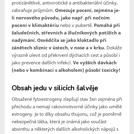
protizánětlivé, antivirotické a antibakteriální účinky,
zabraňuje průjmům.
Omezuje pocení, zejména je-
li nervového původu, jako např. při nočním
pocení v klimaktériu
nebo v pubertě.
Pomáhá při
žaludečních, střevních a žlučníkových potížích a
nadýmání. Osvědčila se jako kloktadlo při
zánětech sliznic v ústech, v nose a v krku.
Dokáže
výrazně ulevit od překrvení dýchacích cest a působí i
jako prevence dalších infekcí.
Ve vyšších dávkách
(nebo v kombinaci s alkoholem) působí toxicky!
Obsah jedu v silicích šalvěje
Obsažené fytoestrogeny zlepšují stav žen zejména při
přechodu a nemají rakovinotvorné účinky jako umělé
estrogeny. Je to díky obsahu thujonu, což je poměrně
nebezpečná látka, která je známá jako součást
absinthu a některých dalších alkoholických nápojů s