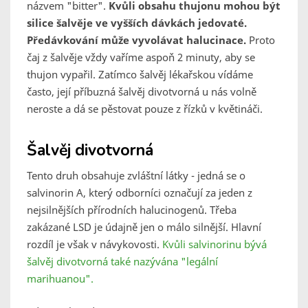
názvem "bitter".
Kvůli obsahu thujonu mohou být
silice šalvěje ve vyšších dávkách jedovaté.
Předávkování může vyvolávat halucinace.
Proto
čaj z šalvěje vždy vaříme aspoň 2 minuty, aby se
thujon vypařil. Zatímco šalvěj lékařskou vídáme
často, její příbuzná šalvěj divotvorná u nás volně
neroste a dá se pěstovat pouze z řízků v květináči.
Šalvěj divotvorná
Tento druh obsahuje zvláštní látky - jedná se o
salvinorin A, který odborníci označují za jeden z
nejsilnějších přírodních halucinogenů. Třeba
zakázané LSD je údajně jen o málo silnější. Hlavní
rozdíl je však v návykovosti.
Kvůli salvinorinu bývá
šalvěj divotvorná také nazývána "legální
marihuanou".