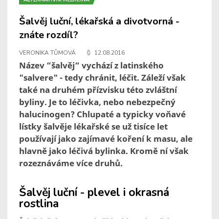
Šalvěj luční, lékařská a divotvorná -
znáte rozdíl?
VERONIKA TŮMOVÁ
12.08.2016
Název “šalvěj“ vychází z latinského
"salvere" - tedy chránit, léčit. Záleží však
také na druhém přízvisku této zvláštní
byliny. Je to léčivka, nebo nebezpečný
halucinogen? Chlupaté a typicky voňavé
lístky šalvěje lékařské se už tisíce let
používají jako zajímavé koření k masu, ale
hlavně jako léčivá bylinka. Kromě ní však
rozeznáváme více druhů.
Šalvěj luční - plevel i okrasná
rostlina