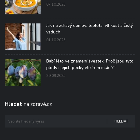
07.10.2025
Jak na zdravý domov: teplota, vlhkost a čistý
vzduch
01.10.2025
Babí léto ve znamení švestek: Proč jsou tyto
plody i jejich pecky elixírem mládí?“
29.09.2025
Hledat
na zdravě.cz
HLEDAT