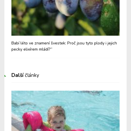
i
Babí léto ve znamení švestek: Proč jsou tyto plody i jejich
Med
pecky elixírem mládí?“
Další
články