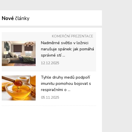
Nové
články
KOMERČNÍ PREZENTACE
Nadměrné světlo v ložnici
narušuje spánek: jak pomáhá
správné stí ...
12.12.2025
Tyhle druhy medů podpoří
imunitu pomohou bojovat s
respiračními o ...
05.11.2025