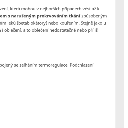
ní, která mohou v nejhorších případech vést až k
lidem s narušeným prokrvováním tkání
způsobeným
ím léků (betablokátory) nebo kouřením. Stejně jako u
 i oblečení, a to oblečení nedostatečné nebo příliš
 spojený se selháním termoregulace. Podchlazení