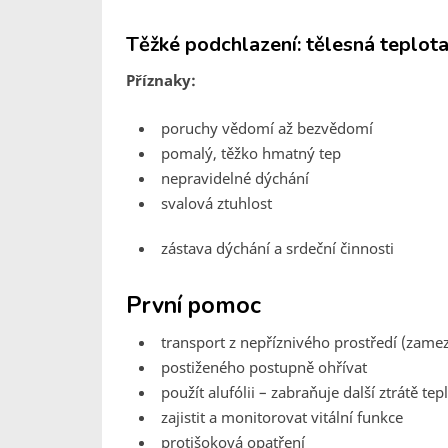
Těžké podchlazení: tělesná teplot
Příznaky:
poruchy vědomí až bezvědomí
pomalý, těžko hmatný tep
nepravidelné dýchání
svalová ztuhlost
zástava dýchání a srdeční činnosti
První pomoc
transport z nepříznivého prostředí (zamezi
postiženého postupně ohřívat
použít alufólii – zabraňuje další ztrátě tep
zajistit a monitorovat vitální funkce
protišoková opatření