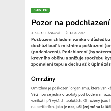
OMRZLINY
Pozor na podchlazení
JITKA SUCHÁNKOVÁ
13.02.2012
Poškození chladem vzniká v důsledku 
dochází buď k místnímu poškození (o
(podchlazení). Podchlazení (hypotermi
krevního oběhu a snižuje spotřebu kys
zpomalení tepu a dechu až k úplné zás
Omrzliny
Omrzlina je poškození organismu, které vznik
Většinou se jedná o teploty pod bodem mrazu, 
vznikat i při vyšších teplotách. Ohroženy jsou
na periferiích, jako je
nos, uši (zejména lalů