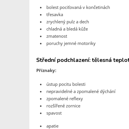
bolest pociťovaná v končetinách
třesavka
zrychlený pulz a dech
chladná a bledá kůže
zmatenost
poruchy jemné motoriky
Střední podchlazení: tělesná teplo
Příznaky:
ústup pocitu bolesti
nepravidelné a zpomalené dýchání
zpomalené reflexy
rozšířené zornice
spavost
apatie