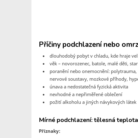
Příčiny podchlazení nebo omrz
dlouhodobý pobyt v chladu, kde hraje velk
věk – novorozenec, batole, malé děti, starš
poranění nebo onemocnění: polytrauma, n
nervové soustavy, mozkové příhody, hypo
únava a nedostatečná fyzická aktivita
nevhodné a nepřiměřené oblečení
požití alkoholu a jiných návykových látek 
Mírné podchlazení: tělesná teplot
P
říznaky: