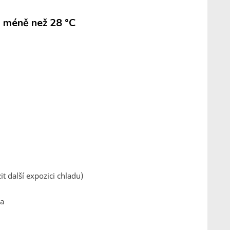
a méně než 28 °C
t další expozici chladu)
la