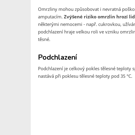
Omrzliny mohou způsobovat i nevratná poškoze
amputacím.
Zvýšené riziko omrzlin hrozí 
některými nemocemi - např. cukrovkou, užíván
podchlazení hraje velkou roli ve vzniku omrzlin
těsné.
Podchlazení
Podchlazení je celkový pokles tělesné teploty
nastává při poklesu tělesné teploty pod 35 °C.