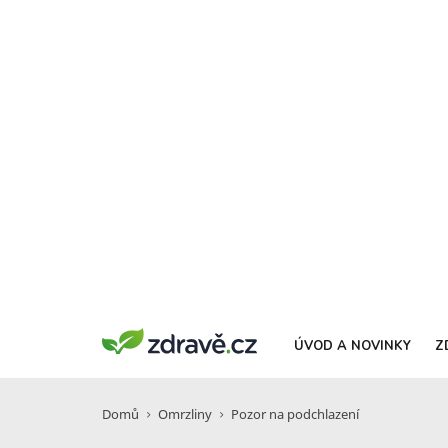
ÚVOD A NOVINKY
Z
Domů
Omrzliny
Pozor na podchlazení