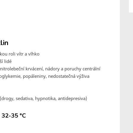
lin
ou roli vítr a vlhko
í lidé
itrolebeční krvácení, nádory a poruchy centrální
glykemie, popáleniny, nedostatečná výživa
(drogy, sedativa, hypnotika, antidepresiva)
a 32-35 °C