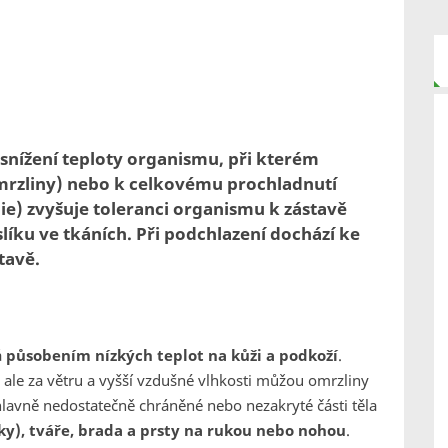
snížení teploty organismu, při kterém
mrzliny) nebo k celkovému prochladnutí
e) zvyšuje toleranci organismu k zástavě
líku ve tkáních. Při podchlazení dochází ke
tavě.
á
působením nízkých teplot na kůži a podkoží
.
ale za větru a vyšší vzdušné vlhkosti můžou omrzliny
 hlavně nedostatečně chráněné nebo nezakryté části těla
čky), tváře, brada a prsty na rukou nebo nohou
.