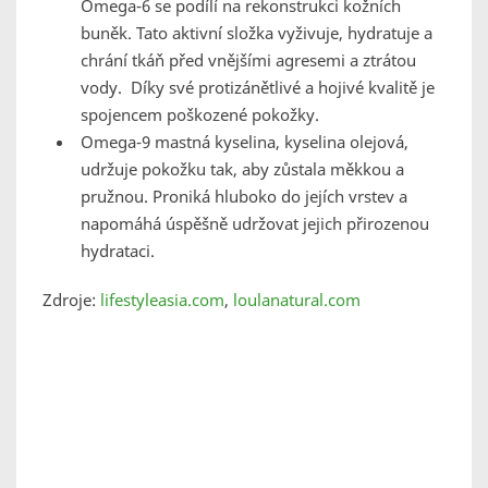
Omega-6 se podílí na rekonstrukci kožních
buněk. Tato aktivní složka vyživuje, hydratuje a
chrání tkáň před vnějšími agresemi a ztrátou
vody. Díky své protizánětlivé a hojivé kvalitě je
spojencem poškozené pokožky.
Omega-9 mastná kyselina, kyselina olejová,
udržuje pokožku tak, aby zůstala měkkou a
pružnou. Proniká hluboko do jejích vrstev a
napomáhá úspěšně udržovat jejich přirozenou
hydrataci.
Zdroje:
lifestyleasia.com
,
loulanatural.com