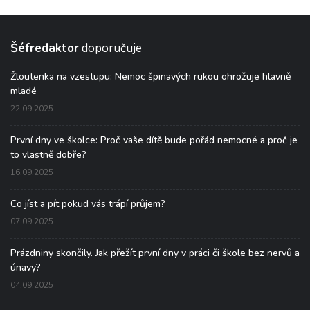
Šéfredaktor
doporučuje
Žloutenka na vzestupu: Nemoc špinavých rukou ohrožuje hlavně
mladé
22.09.2025
První dny ve školce: Proč vaše dítě bude pořád nemocné a proč je
to vlastně dobře?
16.09.2025
Co jíst a pít pokud vás trápí průjem?
07.09.2025
Prázdniny skončily. Jak přežít první dny v práci či škole bez nervů a
únavy?
04.09.2025