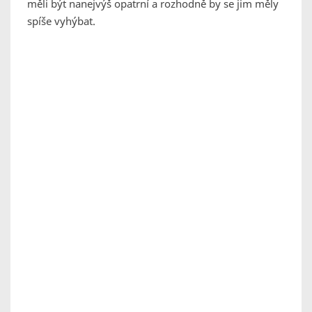
měli být nanejvýš opatrní a rozhodně by se jim měly
spíše vyhýbat.