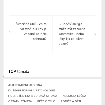
Živočišné uhlí – co to
Sluneční alergie
vlastně je a kdy je
může být zesílena
vhodné po něm
kosmetikou nebo
sáhnout?
léky. Na co dávat
pozor?
TOP
témata
ALTERNATIVNÍ MEDICÍNA
DUŠEVNÍ ZDRAVÍ A PSYCHOLOGIE
HUBNUTÍ, DIETA A ZDRAVÁ STRAVA
NEMOCI A LÉČBA
OSTATNÍ TÉMATA
PÉČE O TĚLO
RODIČE A DĚTI