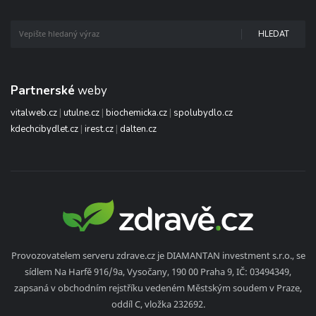
HLEDAT
Partnerské
weby
vitalweb.cz
|
utulne.cz
|
biochemicka.cz
|
spolubydlo.cz
kdechcibydlet.cz
|
irest.cz
|
dalten.cz
Provozovatelem serveru zdrave.cz je DIAMANTAN investment s.r.o., se
sídlem Na Harfě 916/9a, Vysočany, 190 00 Praha 9, IČ: 03494349,
zapsaná v obchodním rejstříku vedeném Městským soudem v Praze,
oddíl C, vložka 232692.