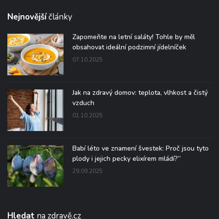
Nejnovější
články
Zapomeňte na letní saláty! Tohle by měl
obsahovat ideální podzimní jídelníček
07.10.2025
Jak na zdravý domov: teplota, vlhkost a čistý
vzduch
01.10.2025
Babí léto ve znamení švestek: Proč jsou tyto
plody i jejich pecky elixírem mládí?“
29.09.2025
Hledat
na zdravě.cz