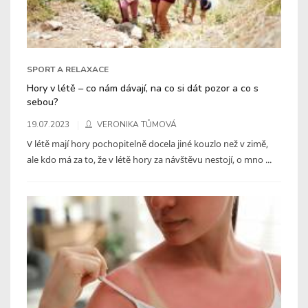
SPORT A RELAXACE
Hory v létě – co nám dávají, na co si dát pozor a co s
sebou?
19.07.2023
VERONIKA TŮMOVÁ
V létě mají hory pochopitelně docela jiné kouzlo než v zimě,
ale kdo má za to, že v létě hory za návštěvu nestojí, o mno ...