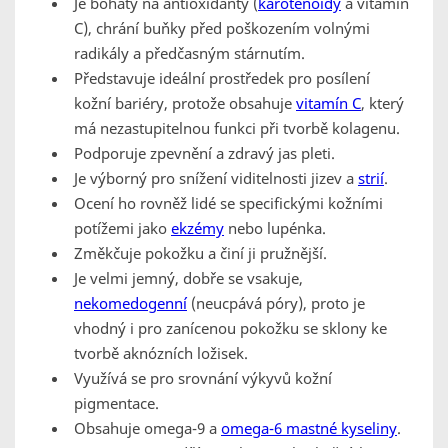
Je bohatý na antioxidanty (
karotenoidy
a vitamín
C), chrání buňky před poškozením volnými
radikály a předčasným stárnutím.
Představuje ideální prostředek pro posílení
kožní bariéry, protože obsahuje
vitamín C
, který
má nezastupitelnou funkci při tvorbě kolagenu.
Podporuje zpevnění a zdravý jas pleti.
Je výborný pro snížení viditelnosti jizev a
strií
.
Ocení ho rovněž lidé se specifickými kožními
potížemi jako
ekzémy
nebo lupénka.
Změkčuje pokožku a činí ji pružnější.
Je velmi jemný, dobře se vsakuje,
nekomedogenní
(neucpává póry), proto je
vhodný i pro zanícenou pokožku se sklony ke
tvorbě aknózních ložisek.
Využívá se pro srovnání výkyvů kožní
pigmentace.
Obsahuje omega-9 a
omega-6 mastné kyseliny
.