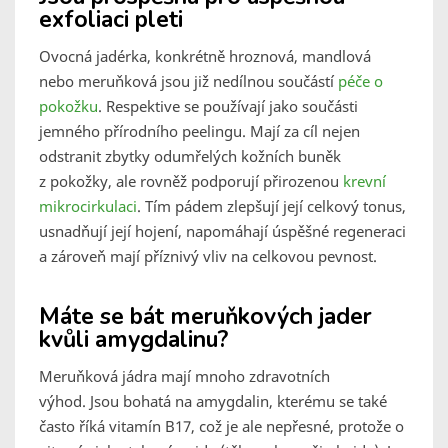
exfoliaci pleti
Ovocná jadérka, konkrétně hroznová, mandlová
nebo meruňková jsou již nedílnou součástí
péče o
pokožku
. Respektive se používají jako součásti
jemného přírodního peelingu. Mají za cíl nejen
odstranit zbytky odumřelých kožních buněk
z pokožky, ale rovněž podporují přirozenou
krevní
mikrocirkulaci
. Tím pádem zlepšují její celkový tonus,
usnadňují její hojení, napomáhají úspěšné regeneraci
a zároveň mají příznivý vliv na celkovou pevnost.
Máte se bát meruňkových jader
kvůli amygdalinu?
Meruňková jádra mají mnoho zdravotních
výhod. Jsou bohatá na amygdalin, kterému se také
často říká vitamín B17, což je ale nepřesné, protože o