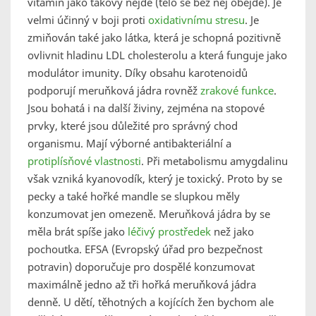
vitamín jako takový nejde (tělo se bez něj obejde). Je
velmi účinný v boji proti
oxidativnímu stresu
. Je
zmiňován také jako látka, která je schopná pozitivně
ovlivnit hladinu LDL cholesterolu a která funguje jako
modulátor imunity. Díky obsahu karotenoidů
podporují meruňková jádra rovněž
zrakové funkce
.
Jsou bohatá i na další živiny, zejména na stopové
prvky, které jsou důležité pro správný chod
organismu. Mají výborné antibakteriální a
protiplísňové vlastnosti
. Při metabolismu amygdalinu
však vzniká kyanovodík, který je toxický. Proto by se
pecky a také hořké mandle se slupkou měly
konzumovat jen omezeně. Meruňková jádra by se
měla brát spíše jako
léčivý prostředek
než jako
pochoutka. EFSA (Evropský úřad pro bezpečnost
potravin) doporučuje pro dospělé konzumovat
maximálně jedno až tři hořká meruňková jádra
denně. U dětí, těhotných a kojících žen bychom ale