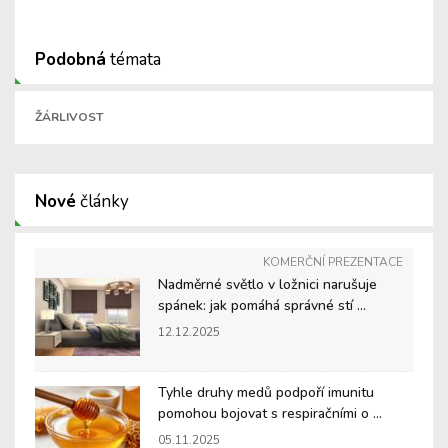
Podobná
témata
ŽÁRLIVOST
Nové
články
KOMERČNÍ PREZENTACE
Nadměrné světlo v ložnici narušuje
spánek: jak pomáhá správné stí ...
12.12.2025
Tyhle druhy medů podpoří imunitu
pomohou bojovat s respiračními o ...
05.11.2025