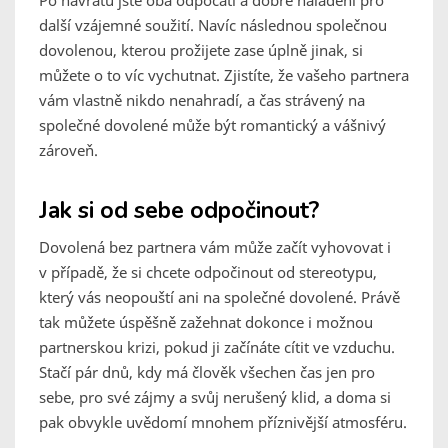
Po návratu jste oba odpočatí a dobře naladění pro
další vzájemné soužití. Navíc následnou společnou
dovolenou, kterou prožijete zase úplně jinak, si
můžete o to víc vychutnat. Zjistíte, že vašeho partnera
vám vlastně nikdo nenahradí, a čas strávený na
společné dovolené může být romantický a vášnivý
zároveň.
Jak si od sebe odpočinout?
Dovolená bez partnera vám může začít vyhovovat i
v případě, že si chcete odpočinout od stereotypu,
který vás neopouští ani na společné dovolené. Právě
tak můžete úspěšně zažehnat dokonce i možnou
partnerskou krizi, pokud ji začínáte cítit ve vzduchu.
Stačí pár dnů, kdy má člověk všechen čas jen pro
sebe, pro své zájmy a svůj nerušený klid, a doma si
pak obvykle uvědomí mnohem příznivější atmosféru.