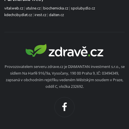
vitalweb.cz
|
utulne.cz
|
biochemicka.cz
|
spolubydlo.cz
kdechcibydlet.cz
|
irest.cz
|
dalten.cz
Provozovatelem serveru zdrave.cz je DIAMANTAN investment s.r.o., se
sídlem Na Harfě 916/9a, Vysočany, 190 00 Praha 9, IČ: 03494349,
zapsaná v obchodním rejstříku vedeném Městským soudem v Praze,
oddíl C, vložka 232692.