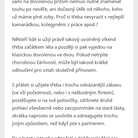
sami na dovolenou přitom nemusí nutně znamenat
touhu po nevěře, ani dočasný útěk od někoho, koho
už máme plné zuby. Proč si třeba nevyrazit s nejlepší
kamarádkou, kolegyněmi z práce apod.?
Někteří lidé si užijí právě takový uvolněný víkend
třeba začátkem léta a později si pak vyjedou na
klasickou dovolenou ve dvou. Pokud netrpíte
chorobnou žárlivostí, může být takové krátké
odloučení pro vztah skutečně přínosem.
S přáteli si užijete třeba i trochu odvázanější zábavu
(ve vší počestnosti, nebo i s neškodným flirtem),
postěžujete si na své polovičky, zdrbnete druhé
pohlaví všeobecně nebo zavzpomínáte na staré lásky,
zkrátka naprosto se uvolníte a odreagujete trochu
jiným způsobem, než když jste s partnerem.