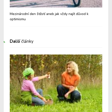
Mezinárodní den štěstí aneb jak vždy najít důvod k
Mez
optimismu
rel
Další
články