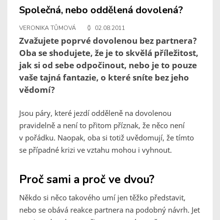
Společná, nebo oddělená dovolená?
VERONIKA TŮMOVÁ
02.08.2011
Zvažujete poprvé dovolenou bez partnera?
Oba se shodujete, že je to skvělá příležitost,
jak si od sebe odpočinout, nebo je to pouze
vaše tajná fantazie, o které sníte bez jeho
vědomí?
Jsou páry, které jezdí odděleně na dovolenou
pravidelně a není to přitom příznak, že něco není
v pořádku. Naopak, oba si totiž uvědomují, že tímto
se případné krizi ve vztahu mohou i vyhnout.
Proč sami a proč ve dvou?
Někdo si něco takového umí jen těžko představit,
nebo se obává reakce partnera na podobný návrh. Jet