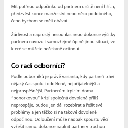
Mít potřebu odpočinku od partnera určitě není hřích,
předzvěst konce manželství nebo něco podobného,
čeho bychom se měli obávat.
Žárlivost a naprostý nesouhlas nebo dokonce výčitky
partnera navozují samozřejmě úplně jinou situaci, ve
které se můžete nečekaně ocitnout.
Co radí odborníci?
Podle odborníků je právě varianta, kdy partneři tráví
nějaký čas spolu i odděleně, nejpřijatelnější a
nejprospěšnější. Partnerům trpícím doma
“ponorkovou“ krizí společná dovolená příliš
neprospěje, budou jen dál rozebírat a řešit své
problémy a jen těžko si na takové dovolené
odpočinou. Odloučení může naopak spoustu věcí
vyřešit samo, dokonce naplnit partnery trochou