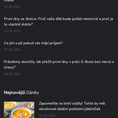
mladé
22.09.2025
První dny ve školce: Proč vaše dítě bude pořád nemocné a proč je
to vlastně dobře?
16.09.2025
Co jíst a pít pokud vás trápí průjem?
07.09.2025
Prázdniny skončily. Jak přežít první dny v práci či škole bez nervů a
únavy?
04.09.2025
Nejnovější
články
Zapomeňte na letní saláty! Tohle by měl
obsahovat ideální podzimní jídelníček
07.10.2025