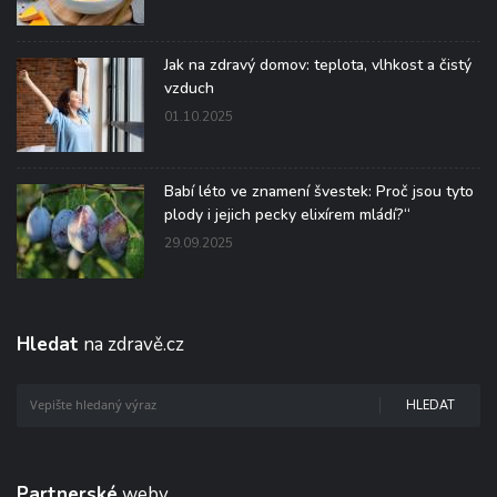
Jak na zdravý domov: teplota, vlhkost a čistý
vzduch
01.10.2025
Babí léto ve znamení švestek: Proč jsou tyto
plody i jejich pecky elixírem mládí?“
29.09.2025
Hledat
na zdravě.cz
HLEDAT
Partnerské
weby