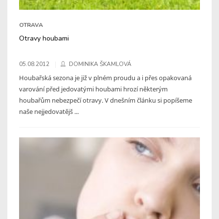
OTRAVA
Otravy houbami
05.08.2012
DOMINIKA ŠKAMLOVÁ
Houbařská sezona je již v plném proudu a i přes opakovaná
varování před jedovatými houbami hrozí některým
houbařům nebezpečí otravy. V dnešním článku si popíšeme
naše nejjedovatějš ...