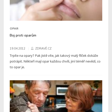
OPAR
Boj proti oparům
19.04.2012
ZDRAVĚ.CZ
Trpíte na opary? Pak jistě víte, jak takový malý flíček dokáže
potrápit. Někteří mají opar každou chvíli, jiní téměř nevědí, co
to opar je.