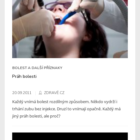
BOLEST A DALŠÍ PŘÍZNAKY
Práh bolesti
20.09.2011
ZDRAVĚ.CZ
Každý vnímá bolest rozdílným způsobem. Někdo vydrží i
trhání zubu bez injekce. Druzí to vnímají opačně. Každý má
jiný práh bolesti, ale proč?