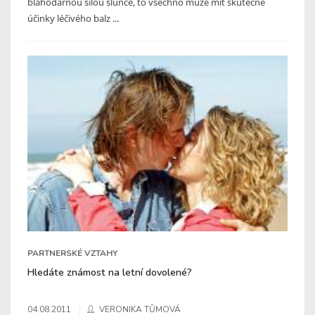
blahodárnou sílou slunce, to všechno může mít skutečně
účinky léčivého balz ...
PARTNERSKÉ VZTAHY
Hledáte známost na letní dovolené?
04.08.2011
VERONIKA TŮMOVÁ