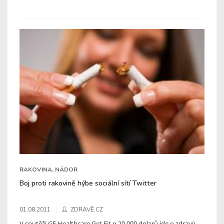
RAKOVINA, NÁDOR
Boj proti rakovině hýbe sociální sítí Twitter
01.08.2011
ZDRAVĚ.CZ
V soutěži GE Healthcare Get Fit o 20 000 dolarů jde o zdravý