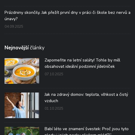
Prázdniny skončily. Jak přežít první dny v práci či škole bez nervů a
únavy?
04.09.2025
Nejnovější
články
Zapomeňte na letní saláty! Tohle by měl
obsahovat ideální podzimní jídelníček
07.10.2025
Jak na zdravý domov: teplota, vlhkost a čistý
vzduch
01.10.2025
Babí léto ve znamení švestek: Proč jsou tyto