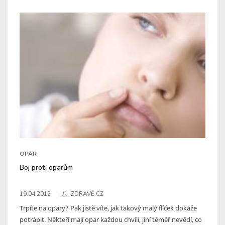
OPAR
Boj proti oparům
19.04.2012
ZDRAVĚ.CZ
Trpíte na opary? Pak jistě víte, jak takový malý flíček dokáže
potrápit. Někteří mají opar každou chvíli, jiní téměř nevědí, co