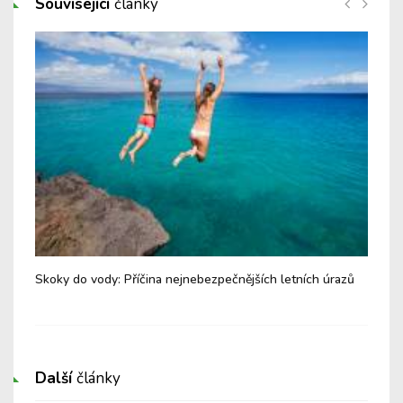
Související
články
Skoky do vody: Příčina nejnebezpečnějších letních úrazů
Let
Další
články