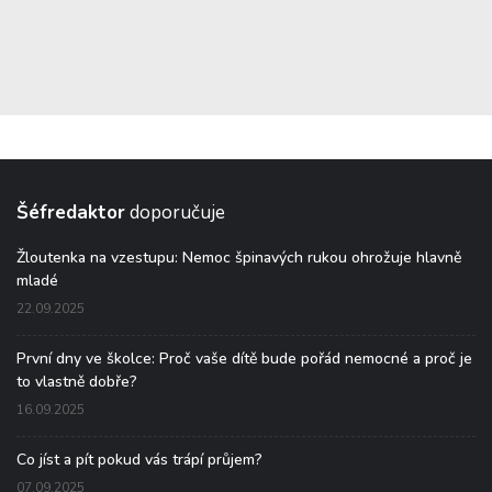
Šéfredaktor
doporučuje
Žloutenka na vzestupu: Nemoc špinavých rukou ohrožuje hlavně
mladé
22.09.2025
První dny ve školce: Proč vaše dítě bude pořád nemocné a proč je
to vlastně dobře?
16.09.2025
Co jíst a pít pokud vás trápí průjem?
07.09.2025