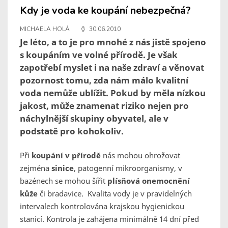
Kdy je voda ke koupání nebezpečná?
MICHAELA HOLÁ
30.06.2010
Je léto, a to je pro mnohé z nás jistě spojeno
s koupáním ve volné přírodě. Je však
zapotřebí myslet i na naše zdraví a věnovat
pozornost tomu, zda nám málo kvalitní
voda nemůže ublížit. Pokud by měla nízkou
jakost, může znamenat riziko nejen pro
náchylnější skupiny obyvatel, ale v
podstatě pro kohokoliv.
Při
koupání v přírodě
nás mohou ohrožovat
zejména
sinice
, patogenní mikroorganismy, v
bazénech se mohou šířit
plísňová onemocnění
kůže
či bradavice. Kvalita vody je v pravidelných
intervalech kontrolována krajskou hygienickou
stanicí. Kontrola je zahájena minimálně 14 dní před