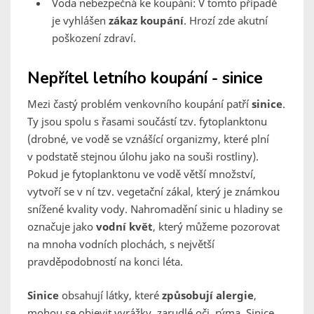
Voda nebezpečná ke koupání: V tomto případě
je vyhlášen
zákaz koupání
. Hrozí zde akutní
poškození zdraví.
Nepřítel letního koupání - sinice
Mezi častý problém venkovního koupání patří
sinice
.
Ty jsou spolu s řasami součástí tzv. fytoplanktonu
(drobné, ve vodě se vznášící organizmy, které plní
v podstatě stejnou úlohu jako na souši rostliny).
Pokud je fytoplanktonu ve vodě větší množství,
vytvoří se v ní tzv. vegetační zákal, který je známkou
snížené kvality vody. Nahromadění sinic u hladiny se
označuje jako
vodní květ
, který můžeme pozorovat
na mnoha vodních plochách, s největší
pravděpodobností na konci léta.
Sinice
obsahují látky, které
způsobují alergie
,
mohou se objevit vyrážky, zarudlé oči, rýma. Sinice