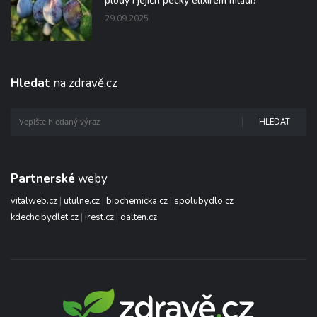
plody i jejich pecky elixírem mládí?“
29.09.2025
Hledat
na zdravě.cz
HLEDAT
Partnerské
weby
vitalweb.cz
|
utulne.cz
|
biochemicka.cz
|
spolubydlo.cz
kdechcibydlet.cz
|
irest.cz
|
dalten.cz