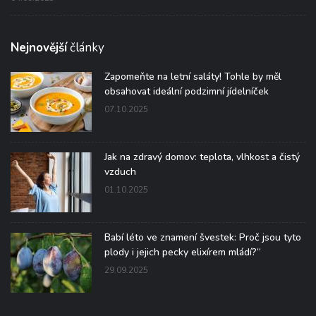
Nejnovější
články
Zapomeňte na letní saláty! Tohle by měl
obsahovat ideální podzimní jídelníček
07.10.2025
Jak na zdravý domov: teplota, vlhkost a čistý
vzduch
01.10.2025
Babí léto ve znamení švestek: Proč jsou tyto
plody i jejich pecky elixírem mládí?“
29.09.2025