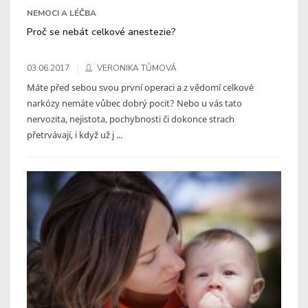
NEMOCI A LÉČBA
Proč se nebát celkové anestezie?
03.06.2017
VERONIKA TŮMOVÁ
Máte před sebou svou první operaci a z vědomí celkové
narkózy nemáte vůbec dobrý pocit? Nebo u vás tato
nervozita, nejistota, pochybnosti či dokonce strach
přetrvávají, i když už j ...