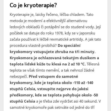
Co je kryoterapie?
Kryoterapie je, laicky řečeno, léčba chladem. Tato
metoda je moderní a efektivnější alternativou
ledových obkladů či potápění se do studené vody. Její
počátek se datuje do roku 1978, kdy se v Japonsku
začala používat k léčbě revmatické artritidy. A jak tato
procedura vlastně probíhá?
Do speciální
kryokomory vstupujete zhruba na tři minuty.
Kryokomora je ochlazovaná tekutým dusíkem a
teplota lidské kůže tu klesá na 2 až 10 °C.
Tělesná
teplota se však tímto nemění, a tak nehrozí žádné
nebezpečí.
Před vstupem do samotné
kryokomory, kde je teplota okolo -110 až -140
stupňů Celsia, vstoupíte nejprve do jakési
předkomory, kde se teplota pohybuje okolo -50
stupňů Celsia
a je třeba zde vydržet asi 40 sekund. V
samotné kryokomoře pak setrváte od jedné do tří