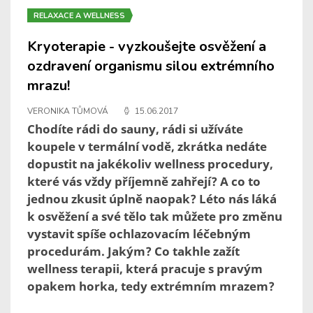
RELAXACE A WELLNESS
Kryoterapie - vyzkoušejte osvěžení a
ozdravení organismu silou extrémního
mrazu!
VERONIKA TŮMOVÁ
15.06.2017
Chodíte rádi do sauny, rádi si užíváte
koupele v termální vodě, zkrátka nedáte
dopustit na jakékoliv wellness procedury,
které vás vždy příjemně zahřejí? A co to
jednou zkusit úplně naopak? Léto nás láká
k osvěžení a své tělo tak můžete pro změnu
vystavit spíše ochlazovacím léčebným
procedurám. Jakým? Co takhle zažít
wellness terapii, která pracuje s pravým
opakem horka, tedy extrémním mrazem?