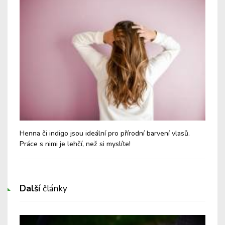
Henna či indigo jsou ideální pro přírodní barvení vlasů.
Aro
Práce s nimi je lehčí, než si myslíte!
lep
Další
články