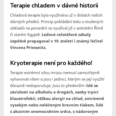
Terapie chladem v dávné historii
Chladová terapie byla využívána už v dobách našich
dávných předků. Princip pokládání ledu a studených
obkladů na poranění se využíval již v antickém Římě
či starém Egyptě.
Ledové celotělové zábaly
úspěšně propagoval v 19. století i známý léčitel
Vincenz Priessnitz.
Kryoterapie není pro každého!
Terapie extrémní silou mrazu nemusí samozřejmě
vyhovovat všem a jsou i jedinci, kterým se její využití
důrazně nedoporučuje. Jsou to především l
idé se
závislostí na alkoholu a drogách, osoby trpící
klaustrofobií, těžkou alergií na chlad, extrémně
vysokým nebo neléčeným krevním tlakem, lidé
s akutním onemocněním srdce, s nádorovým