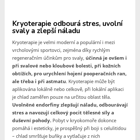
Kryoterapie odbourá stres, uvolní
svaly a zlepší náladu
Kryoterapie je velmi moderní a populární i mezi
vrcholovými sportovci, zejména díky rychlým
regeneračním účinkům pro svaly,
účinná je ovšem i
při svalové nebo kloubové bolesti, při kožních
obtížích, pro urychlení hojení pooperačních ran,
ale třeba i při astmatu
. Kryoterapie může být
aplikována lokálně nebo celkově, při lokální aplikaci
je chlad zaměřen pouze na určitou oblast těla.
Uvolněné endorfiny zlepšují náladu, odbourávají
stres a navozují celkový pocit tělesné síly a
duševní pohody.
Pobyt v kryokomoře dokonce
pomáhá i esteticky, je prospěšný při boji s celulitidou
– chlad smršťuje buňky a vytlačuje z nich