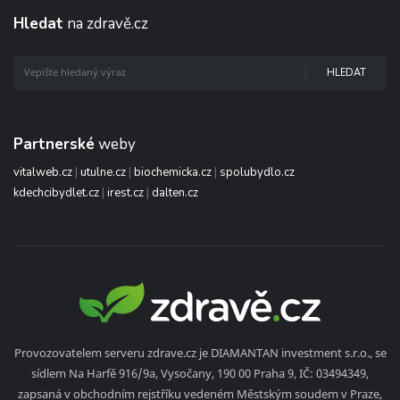
Hledat
na zdravě.cz
HLEDAT
Partnerské
weby
vitalweb.cz
|
utulne.cz
|
biochemicka.cz
|
spolubydlo.cz
kdechcibydlet.cz
|
irest.cz
|
dalten.cz
Provozovatelem serveru zdrave.cz je DIAMANTAN investment s.r.o., se
sídlem Na Harfě 916/9a, Vysočany, 190 00 Praha 9, IČ: 03494349,
zapsaná v obchodním rejstříku vedeném Městským soudem v Praze,