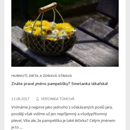
HUBNUTÍ, DIETA A ZDRAVÁ STRAVA
Znáte pravé jméno pampelišky? Smetanka lékařská!
13.06.2017
VERONIKA TŮMOVÁ
Vnímáme ji nejprve jako jednoho z očekávaných poslů jara,
později však vidíme už jen nepříjemný a všudypřítomný
plevel. Víte ale, že pampeliška je také léčivka? Celým jménem
je to ...