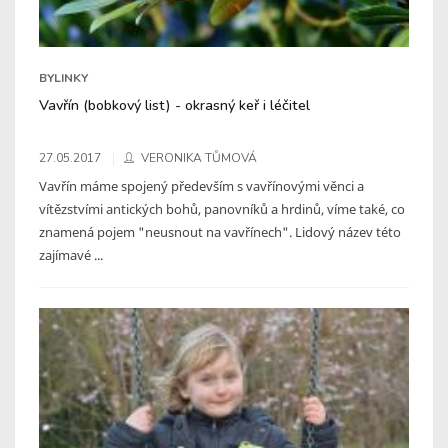
BYLINKY
Vavřín (bobkový list) - okrasný keř i léčitel
27.05.2017
VERONIKA TŮMOVÁ
Vavřín máme spojený především s vavřínovými věnci a
vítězstvími antických bohů, panovníků a hrdinů, víme také, co
znamená pojem "neusnout na vavřínech". Lidový název této
zajímavé ...