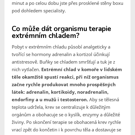
minut a po celou dobu jste přes prosklené stěny boxu
pod dohledem specialisty.
Co může dát organismu terapie
extrémním chladem?
Pobyt v extrémním chladu působí analgeticky a
tvořící se hormony adrenalin a kortizol účinkují
antistresově. Buňky se chladem smršťují a tuk je z
nich vytlačen.
Extrémní chlad v komoře v lidském
těle okamžitě spustí reakci, při níž organismus
začne rychle produkovat mnoho prospěšných
látek: adrenalin, kortikoidy, noradrenalin,
endorfiny a u mužů i testosteron.
Aby se tělesná
teplota udržela, krev se centralizuje k důležitým
orgánům a obohacuje se o kyslík, enzymy a důležité
živiny. Po skončení terapie se obohacená krev rychle
vrací zpět do končetin i k povrchu těla a dostavuje se