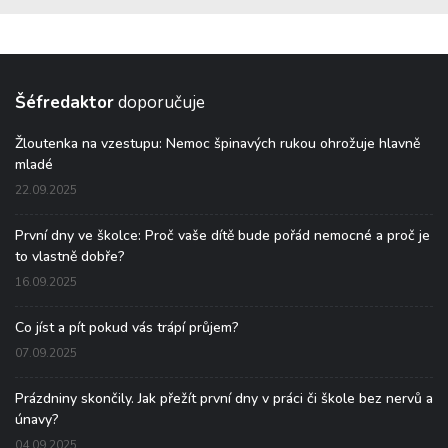
Šéfredaktor
doporučuje
Žloutenka na vzestupu: Nemoc špinavých rukou ohrožuje hlavně
mladé
22.09.2025
První dny ve školce: Proč vaše dítě bude pořád nemocné a proč je
to vlastně dobře?
16.09.2025
Co jíst a pít pokud vás trápí průjem?
07.09.2025
Prázdniny skončily. Jak přežít první dny v práci či škole bez nervů a
únavy?
04.09.2025