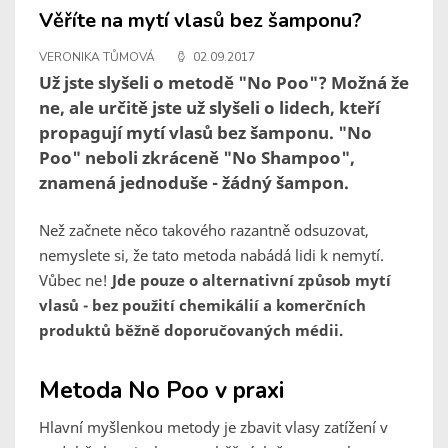
Věříte na mytí vlasů bez šamponu?
VERONIKA TŮMOVÁ
02.09.2017
Už jste slyšeli o metodě "No Poo"? Možná že
ne, ale určitě jste už slyšeli o lidech, kteří
propagují mytí vlasů bez šamponu. "No
Poo" neboli zkráceně "No Shampoo",
znamená jednoduše - žádný šampon.
Než začnete něco takového razantně odsuzovat,
nemyslete si, že tato metoda nabádá lidi k nemytí.
Vůbec ne!
Jde pouze o alternativní způsob mytí
vlasů - bez použití chemikálií a komerčních
produktů běžně doporučovaných médii.
Metoda No Poo v praxi
Hlavní myšlenkou metody je zbavit vlasy zatížení v