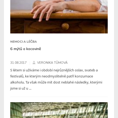
NEMOCI A LÉČBA
6 mýtů o kocovině
31.08.2017
VERONIKA TŮMOVÁ
S létem si užíváme i období nejrůznějších oslav, svateb a
festivalů, ke kterým neodmyslitelně patří konzumace
alkoholu. Ta však může mít dost neblahé následky, kterými
jsme si už u ...