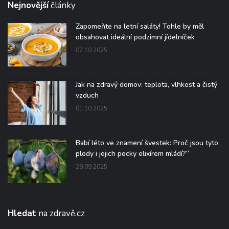
Nejnovější
články
Zapomeňte na letní saláty! Tohle by měl
obsahovat ideální podzimní jídelníček
07.10.2025
Jak na zdravý domov: teplota, vlhkost a čistý
vzduch
01.10.2025
Babí léto ve znamení švestek: Proč jsou tyto
plody i jejich pecky elixírem mládí?“
29.09.2025
Hledat
na zdravě.cz