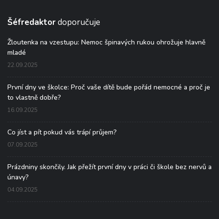
Šéfredaktor
doporučuje
Žloutenka na vzestupu: Nemoc špinavých rukou ohrožuje hlavně
mladé
22.09.2025
První dny ve školce: Proč vaše dítě bude pořád nemocné a proč je
to vlastně dobře?
16.09.2025
Co jíst a pít pokud vás trápí průjem?
07.09.2025
Prázdniny skončily. Jak přežít první dny v práci či škole bez nervů a
únavy?
04.09.2025