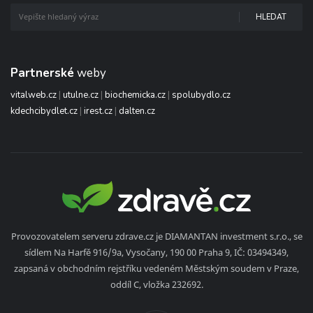
HLEDAT
Partnerské
weby
vitalweb.cz
|
utulne.cz
|
biochemicka.cz
|
spolubydlo.cz
kdechcibydlet.cz
|
irest.cz
|
dalten.cz
Provozovatelem serveru zdrave.cz je DIAMANTAN investment s.r.o., se
sídlem Na Harfě 916/9a, Vysočany, 190 00 Praha 9, IČ: 03494349,
zapsaná v obchodním rejstříku vedeném Městským soudem v Praze,
oddíl C, vložka 232692.