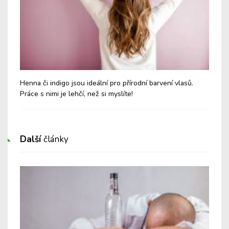
Henna či indigo jsou ideální pro přírodní barvení vlasů.
Aro
Práce s nimi je lehčí, než si myslíte!
lep
Další
články