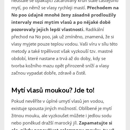
neustále se opakující začarovaný kruh stále častějšího
mytí, po němž se vlasy rychleji mastí.
Přechodem na
No poo údajně mnohé ženy zásadně prodloužily
intervaly mezi mytím vlasů a po nějaké době
pozorovaly jejich lepší vlastnosti.
Radikální
přechod na No poo, jak už zmíněno, znamená, že si
vlasy myjete pouze teplou vodou. Vaši víru v sílu této
metody a také trpělivost však vyzkouší tzv. mastné
období, které nastane a trvá až do doby, kdy se
tvorba kožního mazu opět přirozeně sníží a vlasy
začnou vypadat dobře, zdravě a čistě.
Mytí vlasů moukou? Jde to!
Pokud nevěříte v úplné umytí vlasů jen vodou,
existuje spousta jiných možností. Oblíbené je mytí
žitnou mouku, ale vyzkoušet můžete i jedlou sodu
nebo poněkud dražší marocký jíl.
Zapamatujte si