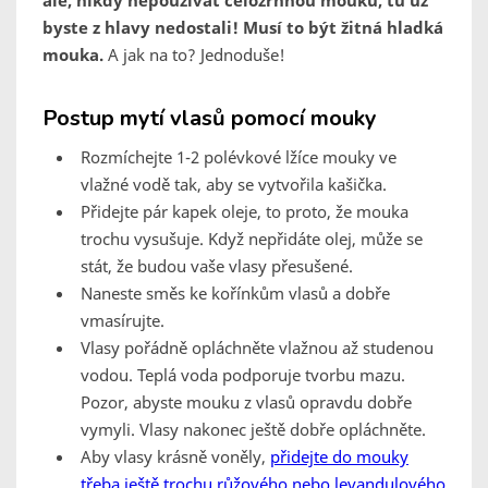
ale, nikdy nepoužívat celozrnnou mouku, tu už
byste z hlavy nedostali! Musí to být žitná hladká
mouka.
A jak na to? Jednoduše!
Postup mytí vlasů pomocí mouky
Rozmíchejte 1-2 polévkové lžíce mouky ve
vlažné vodě tak, aby se vytvořila kašička.
Přidejte pár kapek oleje, to proto, že mouka
trochu vysušuje. Když nepřidáte olej, může se
stát, že budou vaše vlasy přesušené.
Naneste směs ke kořínkům vlasů a dobře
vmasírujte.
Vlasy pořádně opláchněte vlažnou až studenou
vodou. Teplá voda podporuje tvorbu mazu.
Pozor, abyste mouku z vlasů opravdu dobře
vymyli. Vlasy nakonec ještě dobře opláchněte.
Aby vlasy krásně voněly,
přidejte do mouky
třeba ještě trochu růžového nebo levandulového