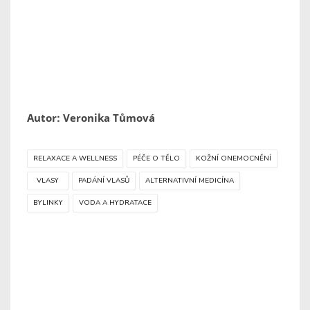
Autor: Veronika Tůmová
RELAXACE A WELLNESS
PÉČE O TĚLO
KOŽNÍ ONEMOCNĚNÍ
VLASY
PADÁNÍ VLASŮ
ALTERNATIVNÍ MEDICÍNA
BYLINKY
VODA A HYDRATACE