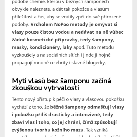
podobě chemie, kterou v běžných šamponech
obvykle naleznete, a dát tak pokožce a vlasům
příležitost a čas, aby se vrátily zpět do své přirozené
podoby.
Vrcholem NoPoo metody je omývat si
vlasy pouze čistou vodou a nedávat na ně vůbec
žádné kosmetické přípravky, tedy šampony,
masky, kondicionéry, laky
apod. Tuto metodu
vyzkoušely a na sociálních sítích i jinde ji hojně
propagují mnohé celebrity i slavné blogerky.
Mytí vlasů bez šamponu začíná
zkouškou vytrvalosti
Tento nový přístup k péči o vlasy a vlasovou pokožku
vychází z toho, že
běžné šampony odmašťují vlasy
i pokožku příliš drasticky a intenzivně, tedy
zbaví vlas i toho, co jej chrání, čímž způsobují
zvýšenou tvorbu kožního mazu
. Tak vzniká