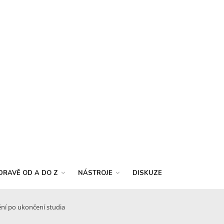
DRAVĚ OD A DO Z
NÁSTROJE
DISKUZE
ění po ukončení studia