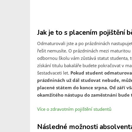
Jak je to s placením pojištění
Odmaturovali jste a po prázdninách nastupujet
řešit nemusíte. O prázdninách mezi maturito
odbornou školu vám zůstává statut studenta, tud
získání titulu bakaláře budete pokračovat v mag
šestadvaceti let.
Pokud student odmaturoval
prázdninách už dál studovat nebude, může 
placené státem do konce srpna. Od září vš
okamžitého nástupu do zaměstnání bude 
Více o zdravotním pojištění studentů
Následné možnosti absolventa