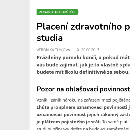
ZDRAVOTNÍ POJIŠTĚNÍ
Placení zdravotního p
studia
VERONIKA TŮMOVÁ
20.08.2017
Prázdniny pomalu končí, a pokud máte
vás bude zajímat, jak je to vlastně s p
budete mít školu definitivně za sebou.
Pozor na ohlašovací povinnost
Vznik i zánik nároku na zařazení mezi pojištěn
Lhůta pro splnění oznamovací povinnosti j
oznamovací povinnost jejich zákonný zást
je plátcem pojistného je stát.
To samé platí 
studijní přípravy dítěte na budoucí zaměstnání