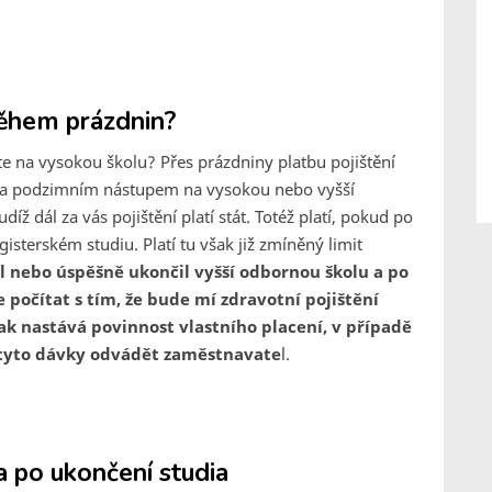
 během prázdnin?
e na vysokou školu? Přes prázdniny platbu pojištění
u a podzimním nástupem na vysokou nebo vyšší
íž dál za vás pojištění platí stát. Totéž platí, pokud po
isterském studiu. Platí tu však již zmíněný limit
 nebo úspěšně ukončil vyšší odbornou školu a po
počítat s tím, že bude mí zdravotní pojištění
ak nastává povinnost vlastního placení, v případě
tyto dávky odvádět zaměstnavate
l.
 po ukončení studia