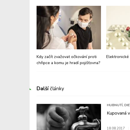
ají náklady na
Kdy začít zvažovat očkování proti
Elektronické 
ostaty
chřipce a komu je hradí pojišťovna?
Další
články
HUBNUTÍ, DI
Kupovaná vo
18.08.2017