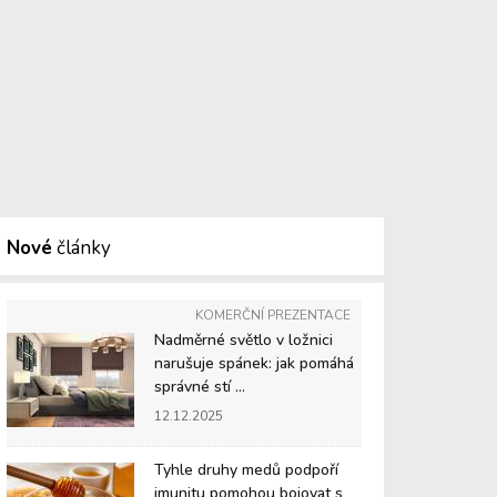
Nové
články
KOMERČNÍ PREZENTACE
Nadměrné světlo v ložnici
narušuje spánek: jak pomáhá
správné stí ...
12.12.2025
Tyhle druhy medů podpoří
imunitu pomohou bojovat s