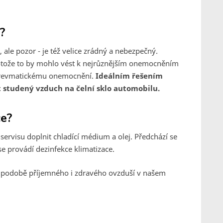
?
 ale pozor - je též velice zrádný a nebezpečný.
otože to by mohlo vést k nejrůznějším onemocněním
mu revmatickému onemocnění.
Ideálním řešením
t studený vzduch na čelní sklo automobilu.
ce?
ervisu doplnit chladící médium a olej. Předchází se
e provádí dezinfekce klimatizace.
í v podobě příjemného i zdravého ovzduší v našem