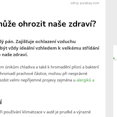
zdroj: pixabay.com
může ohrozit naše zdraví?
zlý pán. Zajišťuje ochlazení vzduchu
být vždy ideální vzhledem k velkému střídání
 naše zdraví.
 únikům chladiva a také k hromadění plísní a bakterií
 a hromadí prachové částice, mohou při nesprávné
sobit velmi nepříjemné projevy zejména u
alergiků a
í
i používání klimatizace v autě je prudké a výrazné