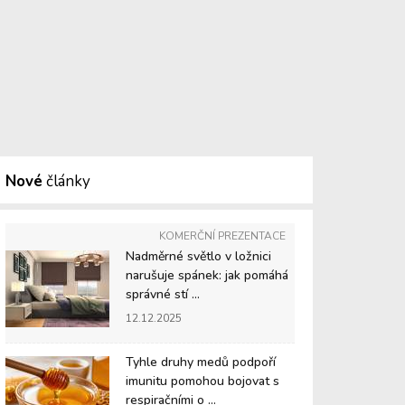
Nové
články
KOMERČNÍ PREZENTACE
Nadměrné světlo v ložnici
narušuje spánek: jak pomáhá
správné stí ...
12.12.2025
Tyhle druhy medů podpoří
imunitu pomohou bojovat s
respiračními o ...