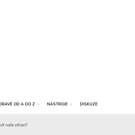
DRAVĚ OD A DO Z
NÁSTROJE
DISKUZE
zit naše zdraví?