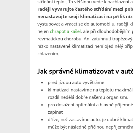
střídání teplot. To většinou vede k nachlazen
raději vyvarujte častého střídání mezi p
nenastavujte svoji klimatizaci na příliš ní
vystupovat a vracet se do automobilu, raději kl
nejen
chrapot a kašel
, ale při dlouhodobějším
revmatickou chorobu. Ani zatuhnutí trapézovýc
nízko nastavené klimatizaci není ojedinělý př
chlazením.
Jak správně klimatizovat v aut
před jízdou auto vyvětráme
klimatizaci nastavíme na teplotu maximálně
rozdíl nedělá dobře našemu organismu
pro dosažení optimální a hlavně příjemné 
zapínat
dříve, než zastavíme auto, je dobré klimat
může být následně příčinou nepříjemnéh