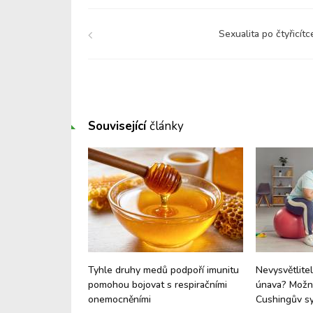
Sexualita po čtyřicítc
Související
články
e: Proč vaše dítě
Tyhle druhy medů podpoří imunitu
Nevysvětlitel
né a proč je to
pomohou bojovat s respiračními
únava? Možná
onemocněními
Cushingův s