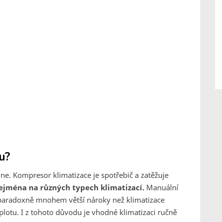
u?
ne. Kompresor klimatizace je spotřebič a zatěžuje
zejména na různých typech klimatizací.
Manuální
á paradoxně mnohem větší nároky než klimatizace
otu. I z tohoto důvodu je vhodné klimatizaci ručně