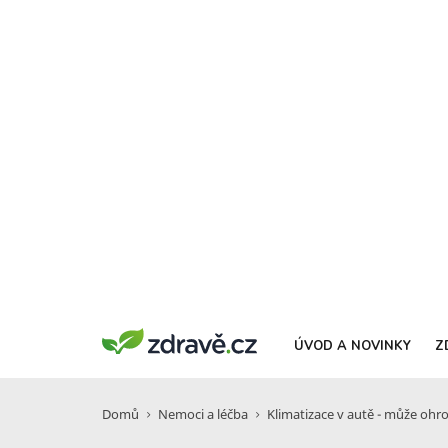
ÚVOD A NOVINKY
Z
Domů
Nemoci a léčba
Klimatizace v autě - může ohro