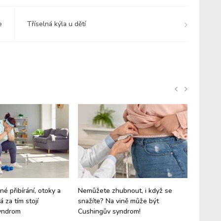
e
Tříselná kýla u dětí
né přibírání, otoky a
Nemůžete zhubnout, i když se
Zapomeň
 za tím stojí
snažíte? Na vině může být
by měl 
yndrom
Cushingův syndrom!
jídelníč