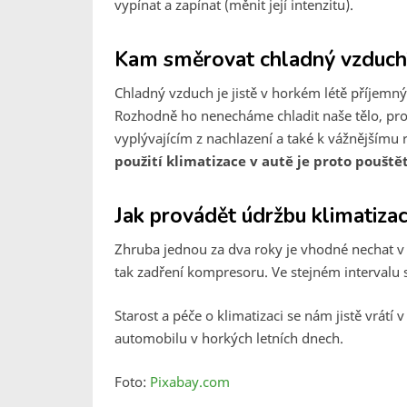
vypínat a zapínat (měnit její intenzitu).
Kam směrovat chladný vzduch
Chladný vzduch je jistě v horkém létě příjemný,
Rozhodně ho nenecháme chladit naše tělo, pr
vyplývajícím z nachlazení a také k vážnější
použití klimatizace v autě je proto pouště
Jak provádět údržbu klimatiza
Zhruba jednou za dva roky je vhodné nechat v s
tak zadření kompresoru. Ve stejném intervalu s
Starost a péče o klimatizaci se nám jistě vrát
automobilu v horkých letních dnech.
Foto:
Pixabay.com