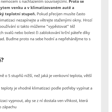
í a nemocem s nachlazením souvisejícími.
Proto se
obytem venku a v klimatizovaném autě a
zký teplotní stupeň.
Pokud přecijen musíte často
imatizaci nezapínejte a větrejte staženými okny. Hrozí
 používání si takto můžeme "vypěstovat" též
h svalů nebo bolest či zablokování krční páteře díky
ípad. Buďme proto na sebe hodní a nepřehánějme to s
ě?
 o 5 stupňů nižší, než jaká je venkovní teplota, větší
teploty je vhodné klimatizaci podle potřeby vypínat a
izaci vypnout, aby se z ní dostala ven vlhkost, která
o zápachu