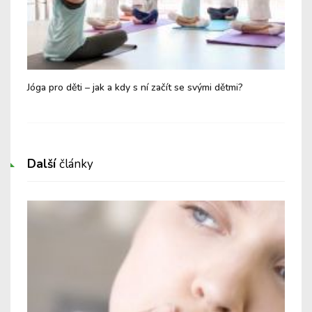
ní
Jóga pro děti – jak a kdy s ní začít se svými dětmi?
Mát
Nen
Další
články