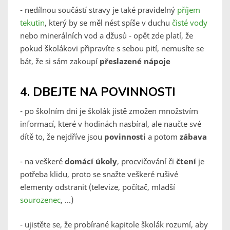
- nedílnou součástí stravy je také pravidelný
příjem
tekutin
, který by se měl nést spíše v duchu
čisté vody
nebo minerálních vod a džusů - opět zde platí, že
pokud školákovi připravíte s sebou pití, nemusíte se
bát, že si sám zakoupí
přeslazené nápoje
4. DBEJTE NA POVINNOSTI
- po školním dni je školák jistě zmožen množstvím
informací, které v hodinách nasbíral, ale naučte své
dítě to, že nejdříve jsou
povinnosti
a potom
zábava
- na veškeré
domácí úkoly
, procvičování či
čtení
je
potřeba klidu, proto se snažte veškeré rušivé
elementy odstranit (televize, počítač, mladší
sourozenec
, ...)
- ujistěte se, že probírané kapitole školák rozumí, aby