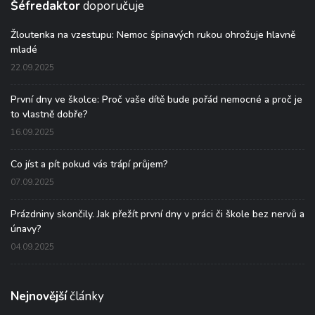
Šéfredaktor
doporučuje
Žloutenka na vzestupu: Nemoc špinavých rukou ohrožuje hlavně
mladé
22.09.2025
První dny ve školce: Proč vaše dítě bude pořád nemocné a proč je
to vlastně dobře?
16.09.2025
Co jíst a pít pokud vás trápí průjem?
07.09.2025
Prázdniny skončily. Jak přežít první dny v práci či škole bez nervů a
únavy?
04.09.2025
Nejnovější
články