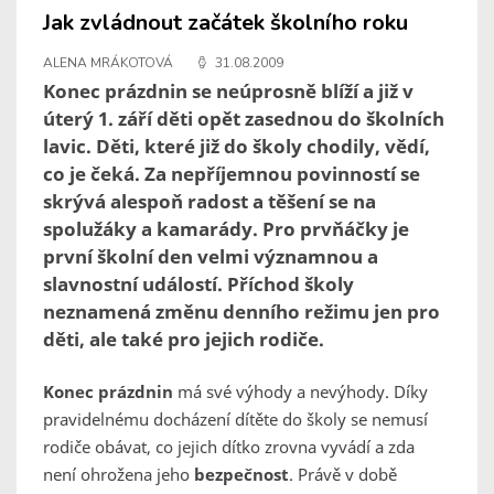
Jak zvládnout začátek školního roku
ALENA MRÁKOTOVÁ
31.08.2009
Konec prázdnin se neúprosně blíží a již v
úterý 1. září děti opět zasednou do školních
lavic. Děti, které již do školy chodily, vědí,
co je čeká. Za nepříjemnou povinností se
skrývá alespoň radost a těšení se na
spolužáky a kamarády. Pro prvňáčky je
první školní den velmi významnou a
slavnostní událostí. Příchod školy
neznamená změnu denního režimu jen pro
děti, ale také pro jejich rodiče.
Konec prázdnin
má své výhody a nevýhody. Díky
pravidelnému docházení dítěte do školy se nemusí
rodiče obávat, co jejich dítko zrovna vyvádí a zda
není ohrožena jeho
bezpečnost
. Právě v době