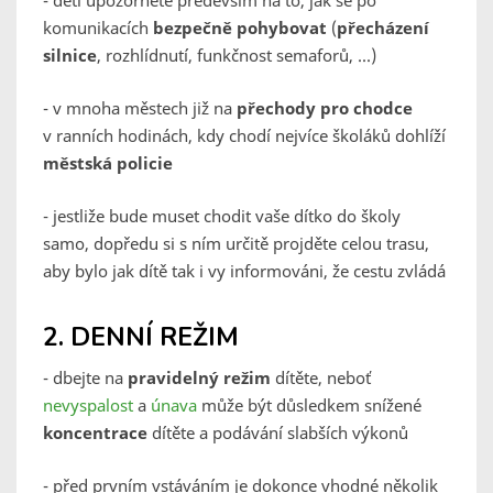
- děti upozorněte především na to, jak se po
komunikacích
bezpečně pohybovat
(
přecházení
silnice
, rozhlídnutí, funkčnost semaforů, ...)
- v mnoha městech již na
přechody pro chodce
v ranních hodinách, kdy chodí nejvíce školáků dohlíží
městská policie
- jestliže bude muset chodit vaše dítko do školy
samo, dopředu si s ním určitě projděte celou trasu,
aby bylo jak dítě tak i vy informováni, že cestu zvládá
2. DENNÍ REŽIM
- dbejte na
pravidelný režim
dítěte, neboť
nevyspalost
a
únava
může být důsledkem snížené
koncentrace
dítěte a podávání slabších výkonů
- před prvním vstáváním je dokonce vhodné několik