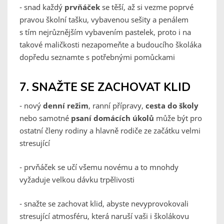
- snad každý
prvňáček
se těší, až si vezme poprvé
pravou školní tašku, vybavenou sešity a penálem
s tím nejrůznějším vybavením pastelek, proto i na
takové maličkosti nezapomeňte a budoucího školáka
dopředu seznamte s potřebnými pomůckami
7. SNAŽTE SE ZACHOVAT KLID
- nový
denní režim
, ranní přípravy,
cesta do školy
nebo samotné
psaní domácích úkolů
může být pro
ostatní členy rodiny a hlavně rodiče ze začátku velmi
stresující
- prvňáček se učí všemu novému a to mnohdy
vyžaduje velkou dávku trpělivosti
- snažte se zachovat klid, abyste nevyprovokovali
stresující atmosféru, která naruší vaši i školákovu