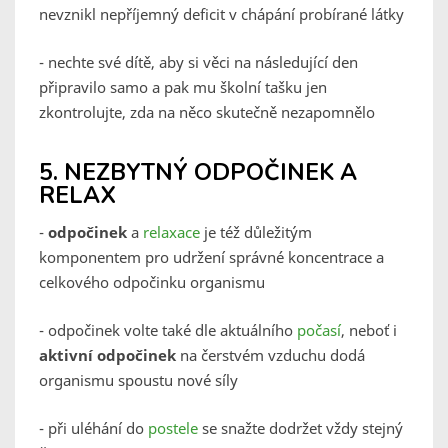
nevznikl nepříjemný deficit v chápání probírané látky
- nechte své dítě, aby si věci na následující den
připravilo samo a pak mu školní tašku jen
zkontrolujte, zda na něco skutečně nezapomnělo
5. NEZBYTNÝ ODPOČINEK A
RELAX
-
odpočinek
a
relaxace
je též důležitým
komponentem pro udržení správné koncentrace a
celkového odpočinku organismu
- odpočinek volte také dle aktuálního
počasí
, neboť i
aktivní odpočinek
na čerstvém vzduchu dodá
organismu spoustu nové síly
- při uléhání do
postele
se snažte dodržet vždy stejný