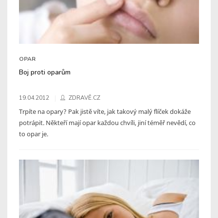
OPAR
Boj proti oparům
19.04.2012
ZDRAVĚ.CZ
Trpíte na opary? Pak jistě víte, jak takový malý flíček dokáže
potrápit. Někteří mají opar každou chvíli, jiní téměř nevědí, co
to opar je.