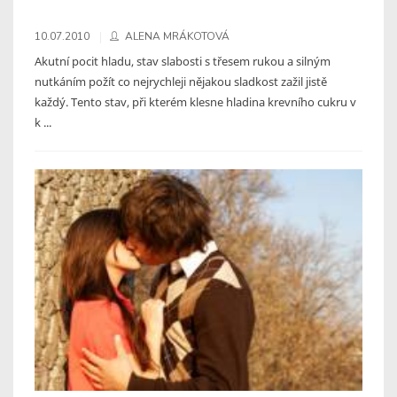
10.07.2010
ALENA MRÁKOTOVÁ
Akutní pocit hladu, stav slabosti s třesem rukou a silným
nutkáním požít co nejrychleji nějakou sladkost zažil jistě
každý. Tento stav, při kterém klesne hladina krevního cukru v
k ...