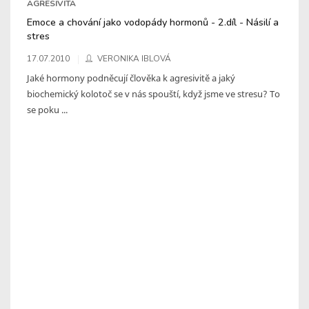
AGRESIVITA
Emoce a chování jako vodopády hormonů - 2.díl - Násilí a
stres
17.07.2010
VERONIKA IBLOVÁ
Jaké hormony podněcují člověka k agresivitě a jaký
biochemický kolotoč se v nás spouští, když jsme ve stresu? To
se poku ...