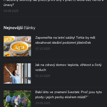
únavy?
04.09.2025
Nejnovější
články
Zapomeňte na letní saláty! Tohle by měl
obsahovat ideální podzimní jídelníček
07.10.2025
Jak na zdravý domov: teplota, vlhkost a čistý
vzduch
01.10.2025
Babí léto ve znamení švestek: Proč jsou tyto
plody i jejich pecky elixírem mládí?“
29.09.2025