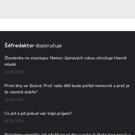
Šéfredaktor
doporučuje
Žloutenka na vzestupu: Nemoc špinavých rukou ohrožuje hlavně
mladé
22.09.2025
První dny ve školce: Proč vaše dítě bude pořád nemocné a proč je
to vlastně dobře?
16.09.2025
Co jíst a pít pokud vás trápí průjem?
07.09.2025
Prázdniny skončily. Jak přežít první dny v práci či škole bez nervů a