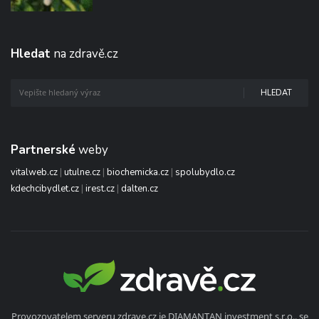
Hledat
na zdravě.cz
HLEDAT
Partnerské
weby
vitalweb.cz
|
utulne.cz
|
biochemicka.cz
|
spolubydlo.cz
kdechcibydlet.cz
|
irest.cz
|
dalten.cz
Provozovatelem serveru zdrave.cz je DIAMANTAN investment s.r.o., se