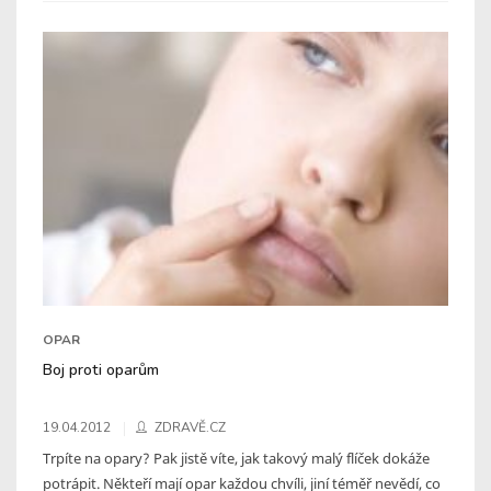
OPAR
Boj proti oparům
19.04.2012
ZDRAVĚ.CZ
Trpíte na opary? Pak jistě víte, jak takový malý flíček dokáže
potrápit. Někteří mají opar každou chvíli, jiní téměř nevědí, co