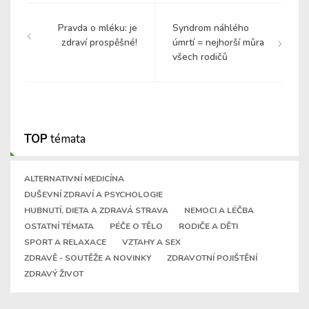
Pravda o mléku: je
Syndrom náhlého
zdraví prospěšné!
úmrtí = nejhorší můra
všech rodičů
TOP
témata
ALTERNATIVNÍ MEDICÍNA
DUŠEVNÍ ZDRAVÍ A PSYCHOLOGIE
HUBNUTÍ, DIETA A ZDRAVÁ STRAVA
NEMOCI A LÉČBA
OSTATNÍ TÉMATA
PÉČE O TĚLO
RODIČE A DĚTI
SPORT A RELAXACE
VZTAHY A SEX
ZDRAVĚ - SOUTĚŽE A NOVINKY
ZDRAVOTNÍ POJIŠTĚNÍ
ZDRAVÝ ŽIVOT