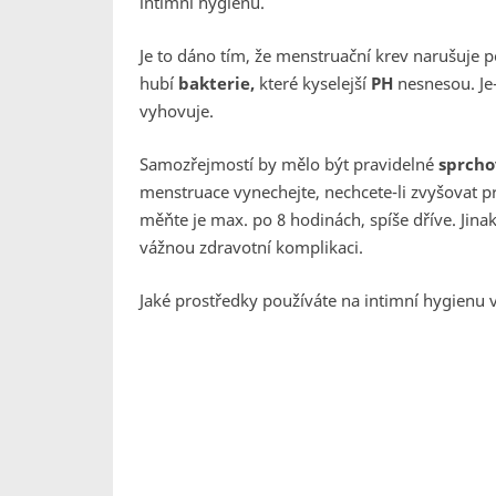
intimní hygienu.
Je to dáno tím, že menstruační krev narušuje po
hubí
bakterie,
které kyselejší
PH
nesnesou. Je-
vyhovuje.
Samozřejmostí by mělo být pravidelné
sprcho
menstruace vynechejte, nechcete-li zvyšovat 
měňte je max. po 8 hodinách, spíše dříve. Ji
vážnou zdravotní komplikaci.
Jaké prostředky používáte na intimní hygienu 