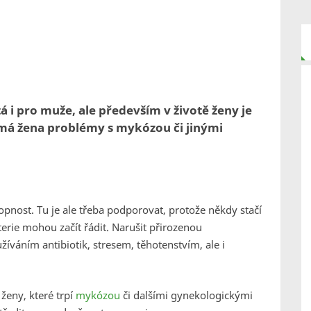
 i pro muže, ale především v životě ženy je
 má žena problémy s mykózou či jinými
pnost. Tu je ale třeba podporovat, protože někdy stačí
erie mohou začít řádit. Narušit přirozenou
íváním antibiotik, stresem, těhotenstvím, ale i
 ženy, které trpí
mykózou
či dalšími gynekologickými