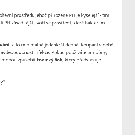
ševní prostředí, jehož přirozené PH je kyselejší - tím
li PH zásaditější, tvoří se prostředí, které bakteriím
vání
, a to minimálně jedenkrát denně. Koupání v době
pravděpodobnost infekce. Pokud používáte tampóny,
nak mohou způsobit
toxický šok
, který představuje
vy?