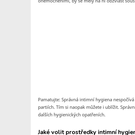
onemocněními, by se měly na ní obzvlášť sous
Pamatujte: Správná intimní hygiena nespočívá 
partiích. Tím si naopak můžete i ublížit. Sprá
dalších hygienických opatřeních.
Jaké volit prostředky intimní hygie