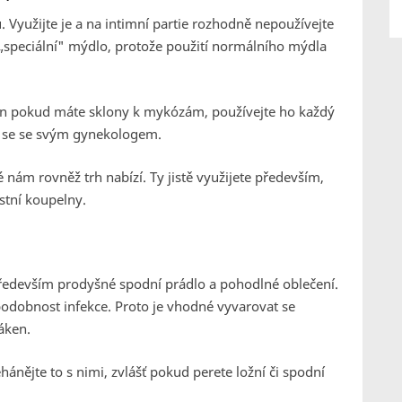
. Využijte je a na intimní partie rozhodně nepoužívejte
„speciální" mýdlo, protože použití normálního mýdla
Jen pokud máte sklony k mykózám, používejte ho každý
te se se svým gynekologem.
ré nám rovněž trh nabízí. Ty jistě využijete především,
stní koupelny.
 především prodyšné spodní prádlo a pohodlné oblečení.
odobnost infekce. Proto je vhodné vyvarovat se
áken.
hánějte to s nimi, zvlášť pokud perete ložní či spodní