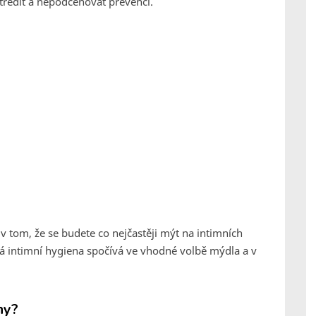
tředit a nepodceňovat prevenci.
v tom, že se budete co nejčastěji mýt na intimních
vná intimní hygiena spočívá ve vhodné volbě mýdla a v
ny?