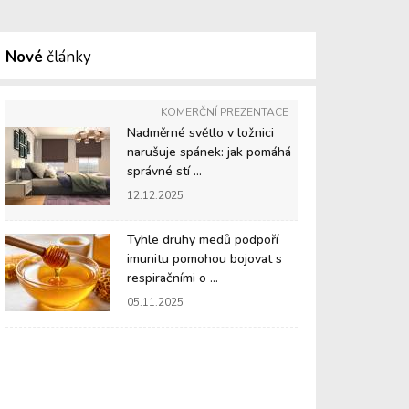
Nové
články
KOMERČNÍ PREZENTACE
Nadměrné světlo v ložnici
narušuje spánek: jak pomáhá
správné stí ...
12.12.2025
Tyhle druhy medů podpoří
imunitu pomohou bojovat s
respiračními o ...
05.11.2025