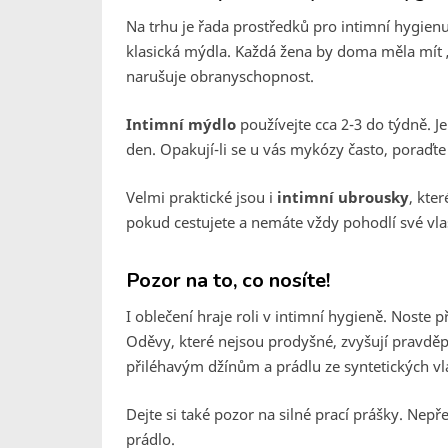
Na trhu je řada prostředků pro intimní hygienu
klasická mýdla. Každá žena by doma měla mít 
narušuje obranyschopnost.
Intimní mýdlo
používejte cca 2-3 do týdně. 
den. Opakují-li se u vás mykózy často, poraď
Velmi praktické jsou i
intimní ubrousky
, kte
pokud cestujete a nemáte vždy pohodlí své vla
Pozor na to, co nosíte!
I oblečení hraje roli v intimní hygieně. Noste
Oděvy, které nejsou prodyšné, zvyšují pravděp
přiléhavým džínům a prádlu ze syntetických vl
Dejte si také pozor na silné prací prášky. Nepře
prádlo.