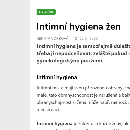
HYGIENA
Intimní hygiena žen
RENÁTA VORBOVÁ
22.04.2009
Intimní hygiena je samozřejmě důležitá
třeba ji nepodceňovat, zvláště pokud
gynekologickými potížemi.
Intimní hygiena
Intimní místa mají svou přirozenou obranyscho
málo, tato obranyschopnost je narušená a bakt
obranyschopnost si žena může např. nemocí, už
menstruací.
Intimní hygiena
je záležitostí každé ženy, ale