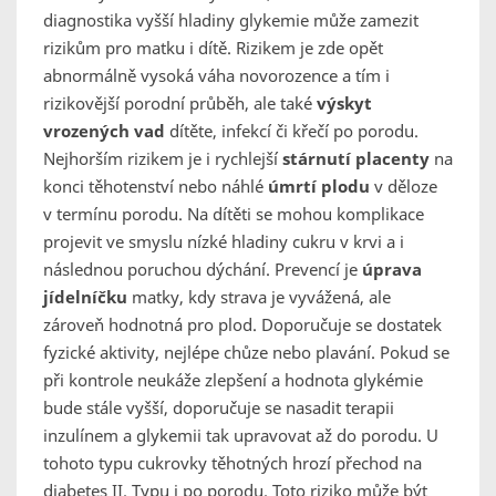
diagnostika vyšší hladiny glykemie může zamezit
rizikům pro matku i dítě. Rizikem je zde opět
abnormálně vysoká váha novorozence a tím i
rizikovější porodní průběh, ale také
výskyt
vrozených vad
dítěte, infekcí či křečí po porodu.
Nejhorším rizikem je i rychlejší
stárnutí placenty
na
konci těhotenství nebo náhlé
úmrtí plodu
v děloze
v termínu porodu. Na dítěti se mohou komplikace
projevit ve smyslu nízké hladiny cukru v krvi a i
následnou poruchou dýchání. Prevencí je
úprava
jídelníčku
matky, kdy strava je vyvážená, ale
zároveň hodnotná pro plod. Doporučuje se dostatek
fyzické aktivity, nejlépe chůze nebo plavání. Pokud se
při kontrole neukáže zlepšení a hodnota glykémie
bude stále vyšší, doporučuje se nasadit terapii
inzulínem a glykemii tak upravovat až do porodu. U
tohoto typu cukrovky těhotných hrozí přechod na
diabetes II. Typu i po porodu. Toto riziko může být