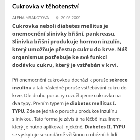
Cukrovka v těhotenství
ALENA MRÁKOTOVÁ
20.05.2009
Cukrovka neboli diabetes mellitus je
onemocnění slinivky břišní, pankreasu.
Slinivka břišní produkuje hormon inzulín,
který umožňuje přestup cukru do krve. Náš
organismus potřebuje ke své funkci
dodávku cukru, který je vstřebán v krvi.
Při onemocnění cukrovkou dochází k poruše
sekrece
inzulínu
a tak následné poruše vstřebávání cukru do
krve. Dle druhu poruchy rozdělujeme cukrovku na
dva typy. Prvním typem je
diabetes mellitus I.
TYPU
. Zde se jedná o poruchu produkce inzulínu
slinivkou. Tato forma je závislá na léčbě inzulínem,
který je nutno aplikovat injekčně.
Diabetes II. TYPU
se vyskytuje sekundárně většinou u obézních lidí