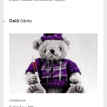
Další
články
CUKROVKA
Cukrovka u dětí