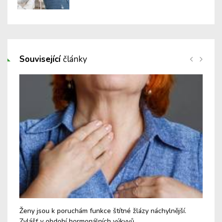
Související
články
Ženy jsou k poruchám funkce štítné žlázy náchylnější.
Cvi
Zvlášť v období hormonálních výkyvů