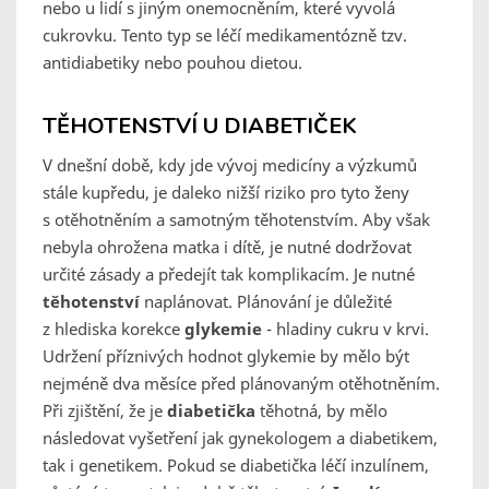
nebo u lidí s jiným onemocněním, které vyvolá
cukrovku. Tento typ se léčí medikamentózně tzv.
antidiabetiky nebo pouhou dietou.
TĚHOTENSTVÍ U DIABETIČEK
V dnešní době, kdy jde vývoj medicíny a výzkumů
stále kupředu, je daleko nižší riziko pro tyto ženy
s otěhotněním a samotným těhotenstvím. Aby však
nebyla ohrožena matka i dítě, je nutné dodržovat
určité zásady a předejít tak komplikacím. Je nutné
těhotenství
naplánovat. Plánování je důležité
z hlediska korekce
glykemie
- hladiny cukru v krvi.
Udržení příznivých hodnot glykemie by mělo být
nejméně dva měsíce před plánovaným otěhotněním.
Při zjištění, že je
diabetička
těhotná, by mělo
následovat vyšetření jak gynekologem a diabetikem,
tak i genetikem. Pokud se diabetička léčí inzulínem,