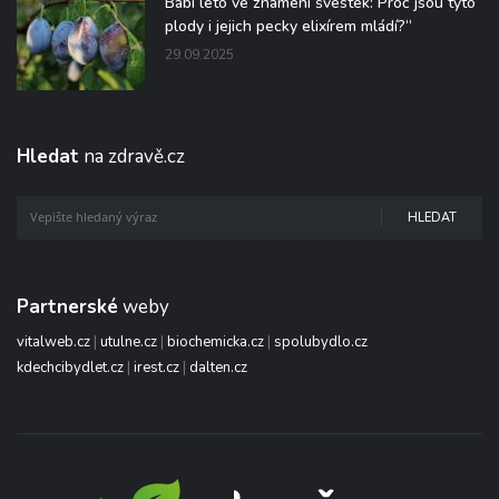
Babí léto ve znamení švestek: Proč jsou tyto
plody i jejich pecky elixírem mládí?“
29.09.2025
Hledat
na zdravě.cz
HLEDAT
Partnerské
weby
vitalweb.cz
|
utulne.cz
|
biochemicka.cz
|
spolubydlo.cz
kdechcibydlet.cz
|
irest.cz
|
dalten.cz