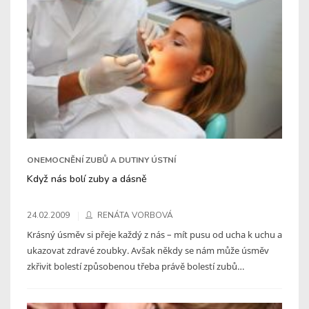
ONEMOCNĚNÍ ZUBŮ A DUTINY ÚSTNÍ
Když nás bolí zuby a dásně
24.02.2009
RENÁTA VORBOVÁ
Krásný úsměv si přeje každý z nás – mít pusu od ucha k uchu a
ukazovat zdravé zoubky. Avšak někdy se nám může úsměv
zkřivit bolestí způsobenou třeba právě bolestí zubů…