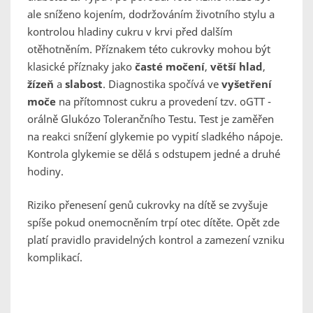
ale sníženo kojením, dodržováním životního stylu a
kontrolou hladiny cukru v krvi před dalším
otěhotněním. Příznakem této cukrovky mohou být
klasické příznaky jako
časté močení
,
větší hlad
,
žízeň
a
slabost
. Diagnostika spočívá ve
vyšetření
moče
na přítomnost cukru a provedení tzv. oGTT -
orálně Glukózo Tolerančního Testu. Test je zaměřen
na reakci snížení glykemie po vypití sladkého nápoje.
Kontrola glykemie se dělá s odstupem jedné a druhé
hodiny.
Riziko přenesení genů cukrovky na dítě se zvyšuje
spíše pokud onemocněním trpí otec dítěte. Opět zde
platí pravidlo pravidelných kontrol a zamezení vzniku
komplikací.