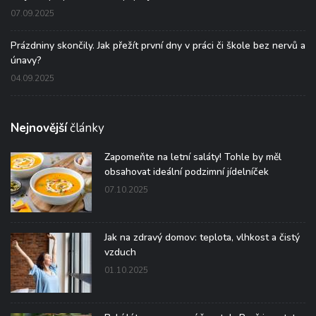
07.09.2025
Prázdniny skončily. Jak přežít první dny v práci či škole bez nervů a
únavy?
04.09.2025
Nejnovější
články
Zapomeňte na letní saláty! Tohle by měl
obsahovat ideální podzimní jídelníček
07.10.2025
Jak na zdravý domov: teplota, vlhkost a čistý
vzduch
01.10.2025