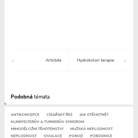
Artritida
Hydrokolon terapie
Podobná
témata
ANTIKONCEPCE
CÍSAŘSKÝ ŘEZ
JAK OTĚHOTNĚT
KLINEFELTERŮV A TURNERŮV SYNDROM
MIMODĚLOŽNÍ TĚHOTENSTVÍ
MUŽSKÁ NEPLODNOST
NEPLODNOST
OVULACE
POROD
PORODNICE