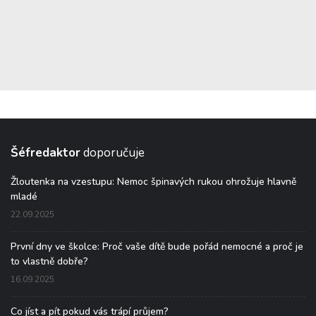
Šéfredaktor
doporučuje
Žloutenka na vzestupu: Nemoc špinavých rukou ohrožuje hlavně
mladé
22.09.2025
První dny ve školce: Proč vaše dítě bude pořád nemocné a proč je
to vlastně dobře?
16.09.2025
Co jíst a pít pokud vás trápí průjem?