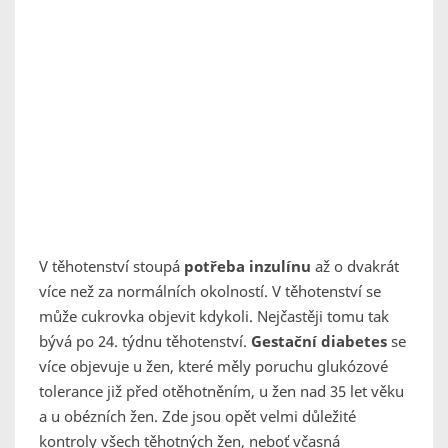
V těhotenství stoupá
potřeba inzulínu
až o dvakrát
více než za normálních okolností. V těhotenství se
může cukrovka objevit kdykoli. Nejčastěji tomu tak
bývá po 24. týdnu těhotenství.
Gestační diabetes
se
více objevuje u žen, které měly poruchu glukózové
tolerance již před otěhotněním, u žen nad 35 let věku
a u obézních žen. Zde jsou opět velmi důležité
kontroly všech těhotných žen, neboť včasná