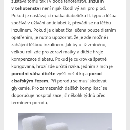
zůstává tomu tak i v době těhotenství.
Inzulín
v těhotenství
není nijak škodlivý ani pro plod.
Pokud je nastávající matka diabetička II. typu a léčba
spočívá v užívání antidiabetik, převádí se na léčbu
inzulínem. Pokud je diabetička léčena pouze dietním
opatřením, je nutno upozornit, že je zde možné i
zahájení léčbou inzulínem. Jak bylo již zmíněno,
velkou roli zde pro zdraví matky a dítěte hraje
kompenzace diabetu. Pokud je cukrovka špatně
korigovaná, hrozí zde určitá rizika. Jedním z nich je
porodní váha dítěte
vyšší než 4 kg a
porod
císařským řezem
. Při porodu se musí sledovat
glykemie. Pro zamezeních dalších komplikací se
doporučuje hospitalizace již několik týdnů před
termínem porodu.