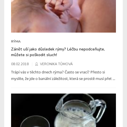
RÝMA
Zánět uší jako důsledek rýmy? Léčbu nepodceňujte,
můžete si poškodit sluch!
08.02.2018
VERONIKA TŮMOVÁ
Trápí vás v těchto dnech rýma? Často se vrací? Přesto si
myslíte, že jde o banální záležitost, která se prostě musí přet ...