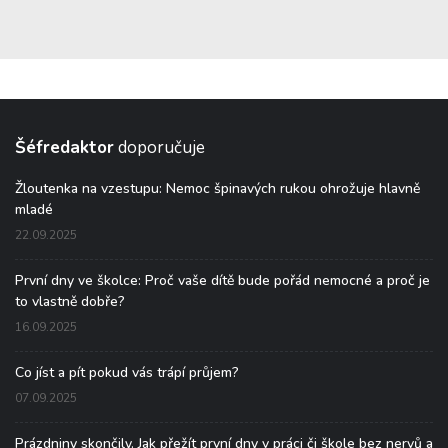
Šéfredaktor
doporučuje
Žloutenka na vzestupu: Nemoc špinavých rukou ohrožuje hlavně
mladé
22.09.2025
První dny ve školce: Proč vaše dítě bude pořád nemocné a proč je
to vlastně dobře?
16.09.2025
Co jíst a pít pokud vás trápí průjem?
07.09.2025
Prázdniny skončily. Jak přežít první dny v práci či škole bez nervů a