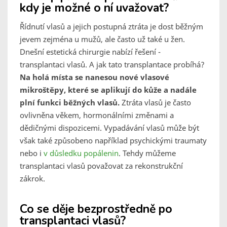
kdy je možné o ní uvažovat?
Řídnutí vlasů a jejich postupná ztráta je dost běžným
jevem zejména u mužů, ale často už také u žen.
Dnešní estetická chirurgie nabízí řešení -
transplantaci vlasů. A jak tato transplantace probíhá?
Na holá místa se nanesou nové vlasové
mikroštěpy, které se aplikují do kůže a nadále
plní funkci běžných vlasů.
Ztráta vlasů je často
ovlivněna věkem, hormonálními změnami a
dědičnými dispozicemi. Vypadávání vlasů může být
však také způsobeno například psychickými traumaty
nebo i
v důsledku popálenin
. Tehdy můžeme
transplantaci vlasů považovat za rekonstrukční
zákrok.
Co se děje bezprostředně po
transplantaci vlasů?