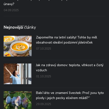
únavy?
04.09.2025
Nejnovější
články
Zapomeňte na letní saláty! Tohle by měl
obsahovat ideální podzimní jídelníček
07.10.2025
Jak na zdravý domov: teplota, vlhkost a čistý
vzduch
01.10.2025
Babí léto ve znamení švestek: Proč jsou tyto
plody i jejich pecky elixírem mládí?“
29.09.2025