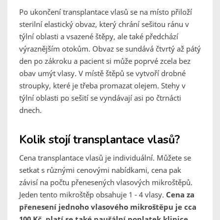
Po ukončení transplantace vlasů se na místo přiloží
sterilní elastický obvaz, který chrání sešitou ránu v
týlní oblasti a vsazené štěpy, ale také předchází
výraznějším otokům. Obvaz se sundává čtvrtý až pátý
den po zákroku a pacient si může poprvé zcela bez
obav umýt vlasy. V místě štěpů se vytvoří drobné
stroupky, které je třeba promazat olejem. Stehy v
týlní oblasti po sešití se vyndávají asi po čtrnácti
dnech.
Kolik stojí transplantace vlasů?
Cena transplantace vlasů je individuální. Můžete se
setkat s různými cenovými nabídkami, cena pak
závisí na počtu přenesených vlasových mikroštěpů.
Jeden tento mikroštěp obsahuje 1 - 4 vlasy.
Cena za
přenesení jednoho vlasového mikroštěpu je cca
100 Kč, platí se také paušální poplatek klinice,