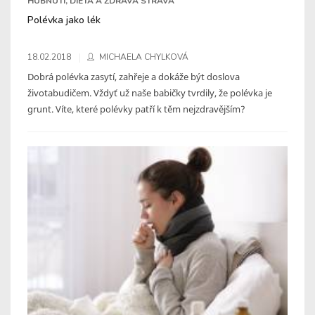
HUBNUTÍ, DIETA A ZDRAVÁ STRAVA
Polévka jako lék
18.02.2018
MICHAELA CHYLKOVÁ
Dobrá polévka zasytí, zahřeje a dokáže být doslova
životabudičem. Vždyť už naše babičky tvrdily, že polévka je
grunt. Víte, které polévky patří k těm nejzdravějším?