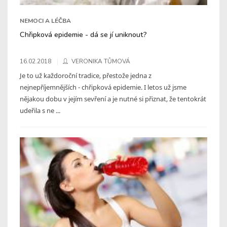
NEMOCI A LÉČBA
Chřipková epidemie - dá se jí uniknout?
16.02.2018
VERONIKA TŮMOVÁ
Je to už každoroční tradice, přestože jedna z
nejnepříjemnějších - chřipková epidemie. I letos už jsme
nějakou dobu v jejím sevření a je nutné si přiznat, že tentokrát
udeřila s ne ...