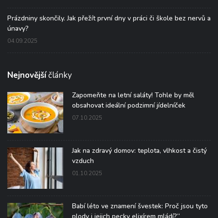
Prázdniny skončily. Jak přežít první dny v práci či škole bez nervů a
únavy?
04.09.2025
Nejnovější
články
Zapomeňte na letní saláty! Tohle by měl
obsahovat ideální podzimní jídelníček
07.10.2025
Jak na zdravý domov: teplota, vlhkost a čistý
vzduch
01.10.2025
Babí léto ve znamení švestek: Proč jsou tyto
plody i jejich pecky elixírem mládí?“