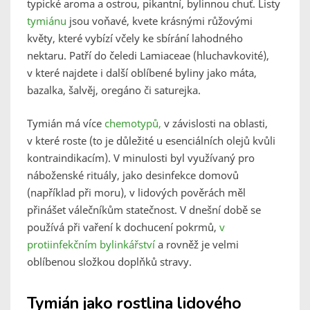
typické aroma a ostrou, pikantní, bylinnou chuť. Listy
tymiánu
jsou voňavé, kvete krásnými růžovými
květy, které vybízí včely ke sbírání lahodného
nektaru. Patří do čeledi Lamiaceae (hluchavkovité),
v které najdete i další oblíbené byliny jako máta,
bazalka, šalvěj, oregáno či saturejka.
Tymián má více
chemotypů,
v závislosti na oblasti,
v které roste (to je důležité u esenciálních olejů kvůli
kontraindikacím). V minulosti byl využívaný pro
náboženské rituály, jako desinfekce domovů
(například při moru), v lidových pověrách měl
přinášet válečníkům statečnost. V dnešní době se
používá při vaření k dochucení pokrmů,
v
protiinfekčním bylinkářství
a rovněž je velmi
oblíbenou složkou doplňků stravy.
Tymián jako rostlina lidového