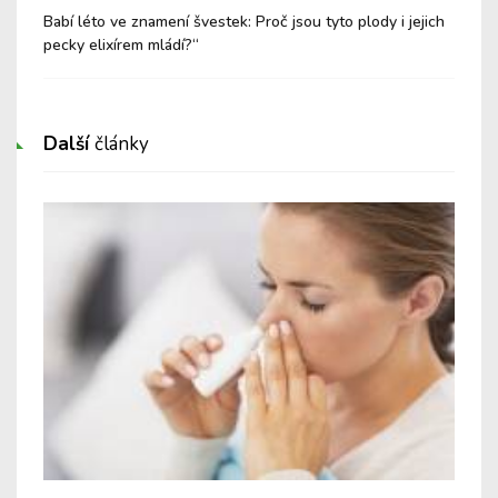
i
Babí léto ve znamení švestek: Proč jsou tyto plody i jejich
Med
pecky elixírem mládí?“
Další
články