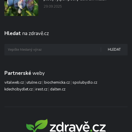
29.09.2025
Hledat
na zdravě.cz
HLEDAT
Partnerské
weby
vitalweb.cz
|
utulne.cz
|
biochemicka.cz
|
spolubydlo.cz
kdechcibydlet.cz
|
irest.cz
|
dalten.cz