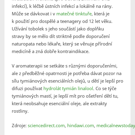
infekcí), k léčbě ústních infekcí a lokálně na rány.
Může se dávkovat i v
matečné tinktuře
, která je
k použití pro dospělé a teenagery od 12 let věku.
Užívání tobolek s jeho součástí jako doplňku
stravy by se mělo dít striktně podle doporučení
naturopata nebo lékaře, který se věnuje přírodní
medicíně a zná dobře kontraindikace.
V aromaterapii se setkáte s různými doporučeními,
ale z předběžné opatrnosti je potřeba dávat pozor na
sílu tymiánových esenciálních olejů, u dětí je lepší pro
difuzi používat
hydrolát tymián linalool
. Co se týče
tymiánových mastí, je lepší mít pro ošetření dětí tu,
která neobsahuje esenciální oleje, ale extrakty
rostliny.
Zdroje:
sciencedirect.com
,
hindawi.com
,
medicalnewstoda