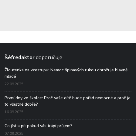
Šéfredaktor
doporučuje
Žloutenka na vzestupu: Nemoc špinavých rukou ohrožuje hlavně
mladé
22.09.2025
První dny ve školce: Proč vaše dítě bude pořád nemocné a proč je
to vlastně dobře?
16.09.2025
Co jíst a pít pokud vás trápí průjem?
07.09.2025