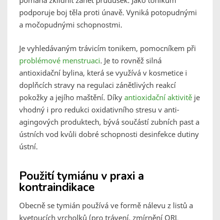
pomáhá zklidnit zánět průdušek. Jako tonikum
podporuje boj těla proti únavě. Vyniká potopudnými
a močopudnými schopnostmi.
Je vyhledávaným trávicím tonikem, pomocníkem při
problémové menstruaci
. Je to rovněž silná
antioxidační bylina, která se využívá v kosmetice i
doplňcích stravy na regulaci zánětlivých reakcí
pokožky a jejího maštění. Díky
antioxidační aktivitě
je
vhodný i pro redukci oxidativního stresu v anti-
agingových produktech, bývá součástí zubních past a
ústních vod kvůli dobré schopnosti desinfekce dutiny
ústní.
Použití tymiánu v praxi a
kontraindikace
Obecně se tymián používá ve formě nálevu z listů a
kvetoucích vrcholků (pro trávení, zmírnění ORL