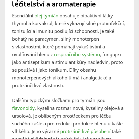
léčitelství a aromaterapie
Esenciální
olej tymián
obsahuje bioaktivní látky
thymol a karvakrol, které vykazují silné protiinfekční,
tonizující a imunitu posilující schopnosti. Je také
bohatý na paracymen, silný monoterpen
s vlastnostmi, které pomáhají vykašlávání a
uvolňování hlenu z
respiračního systému
, funguje i
jako antiseptikum a stimulant kůry nadledvin, proto
se používá i jako tonikum. Díky obsahu
monoterpenových alkoholů má i analgetické a
protizánětlivé vlastnosti.
Dalšími typickými složkami pro tymián jsou
flavonoidy
, kyselina rozmarinová, kyseliny olejová a
ursolová. Je oblíbeným prostředkem pro léčbu
suchého kašle a pro redukci produkce hlenu u kašle
vlhkého. Jeho výrazné
protizánětlivé působení
také