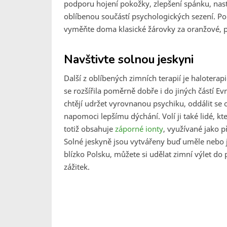
podporu hojení pokožky, zlepšení spánku, nast
oblíbenou součástí psychologických sezení. Pok
vyměňte doma klasické žárovky za oranžové,
Navštivte solnou jeskyni
Další z oblíbených zimních terapií je haloterapi
se rozšířila poměrně dobře i do jiných částí Evr
chtějí udržet vyrovnanou psychiku, oddálit se 
napomoci lepšímu dýchání. Volí ji také lidé, kt
totiž obsahuje
záporné ionty
, využívané jako p
Solné jeskyně jsou vytvářeny buď uměle nebo j
blízko Polsku, můžete si udělat zimní výlet do
zážitek.