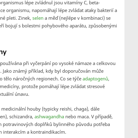
organismus lépe zvládnul jsou vitamíny C, beta-
kce organismu, napomáhají lépe zvládat ataky bakterií a
né pleti. Zinek,
selen
a měď (nejlépe v kombinaci) se
teří bojují s bolestmi pohybového aparátu, způsobenými
ny
je používána při vyčerpání po vysoké námaze a celkovou
 Jako známý příklad, kdy byl doporučován může
pro tělo náročných regionech. Co se týče
adaptogenů
,
medicíny, protože pomáhají lépe zvládat stresové
lektuální únavu.
medicinální houby (typicky reishi, chaga), dále
en), schizandra,
ashwagandha
nebo maca. V případě,
ech potravinových doplňků bylinného původu potřeba
m interakcím a kontraindikacím.