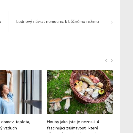
a
Lednový návrat nemocnic k běžnému režimu
ý domov: teplota,
Houby jako jste je neznali: 4
Superan
stý vzduch
fascinující zajímavosti, které
Astaxan