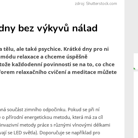
zdroj: Shutterstock.com
í dny bez výkyvů nálad
 tělu, ale také psychice. Krátké dny pro ni
do módu relaxace a chceme úspěšně
tože každodenní povinnosti se na to, co chce
 forem relaxačního cvičení a meditace můžete
aná součást zimního odpočinku. Pokud se při ní
de o přírodní energetickou metodu, která má za cíl
nvazivní metody práce s různými vlnovými délkami
vají se LED světla). Doporučuje se například pro