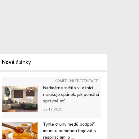
Nové
články
KOMERČNÍ PREZENTACE
Nadměrné světlo v ložnici
narušuje spánek: jak pomáhá
správné stí ...
12.12.2025
Tyhle druhy medů podpoří
imunitu pomohou bojovat s
respiračními o ...