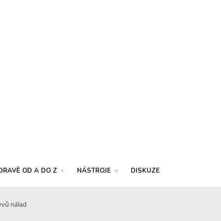
DRAVĚ OD A DO Z
NÁSTROJE
DISKUZE
kyvů nálad