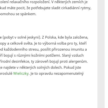
olení relaxačního rozpoložení. V některých zemích je
ud máte pocit, že potřebujete sladit cirkadiánní rytmy,
 pomohou se spánkem.
e (pobyt v solné jeskyni). Z Polska, kde byla založena,
opy a celkově světa. Je to výborná volba pro ty, kteří
od každodenního stresu, posílit přirozenou imunitu a
eří bojují s různými kožními potížemi. Slaný vzduch
řírodní desinfekce, ty zároveň bojují proti alergenům.
e najdete v některých solných dolech. Pokud jste
 proslulé
Wieliczky
. Je to opravdu nezapomenutelný