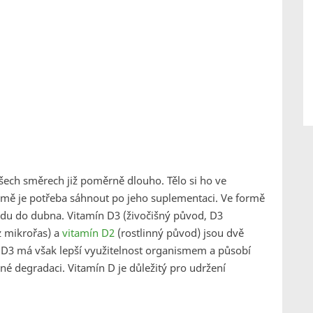
šech směrech již poměrně dlouho. Tělo si ho ve
imě je potřeba sáhnout po jeho suplementaci. Ve formě
adu do dubna. Vitamín D3 (živočišný původ, D3
z mikrořas) a
vitamín D2
(rostlinný původ) jsou dvě
n D3 má však lepší využitelnost organismem a působí
ené degradaci. Vitamín D je důležitý pro udržení