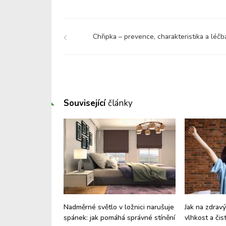
Chřipka – prevence, charakteristika a léčb
Související
články
epší pamlsky pro
Nadměrné světlo v ložnici narušuje
Jak na zdrav
, velikosti i
spánek: jak pomáhá správné stínění
vlhkost a či