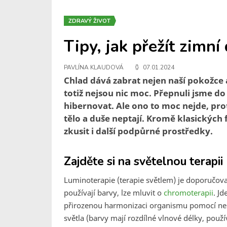
ZDRAVÝ ŽIVOT
Tipy, jak přežít zimn
PAVLÍNA KLAUDOVÁ
07.01.2024
Chlad dává zabrat nejen naší pokožce a
totiž nejsou nic moc. Přepnuli jsme 
hibernovat. Ale ono to moc nejde, pro
tělo a duše neptají. Kromě klasických
zkusit i další podpůrné prostředky.
Zajděte si na světelnou terapii
Luminoterapie (terapie světlem) je doporučov
používají barvy, lze mluvit o
chromoterapii
. J
přirozenou harmonizaci organismu pomocí nei
světla (barvy mají rozdílné vlnové délky, použí