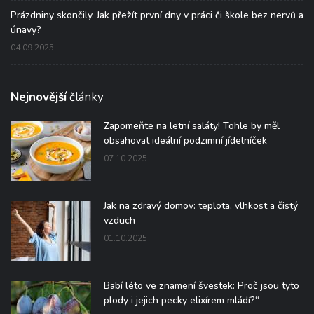
Prázdniny skončily. Jak přežít první dny v práci či škole bez nervů a
únavy?
04.09.2025
Nejnovější
články
Zapomeňte na letní saláty! Tohle by měl
obsahovat ideální podzimní jídelníček
07.10.2025
Jak na zdravý domov: teplota, vlhkost a čistý
vzduch
01.10.2025
Babí léto ve znamení švestek: Proč jsou tyto
plody i jejich pecky elixírem mládí?“