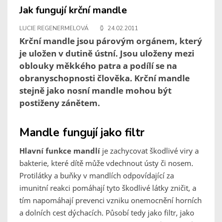
Jak fungují krční mandle
LUCIE REGENERMELOVÁ
24.02.2011
Krční mandle jsou párovým orgánem, který
je uložen v dutině ústní. Jsou uloženy mezi
oblouky měkkého patra a podílí se na
obranyschopnosti člověka. Krční mandle
stejně jako nosní mandle mohou být
postiženy zánětem.
Mandle fungují jako filtr
Hlavní funkce mandlí
je zachycovat škodlivé viry a
bakterie, které dítě může vdechnout ústy či nosem.
Protilátky a buňky v mandlích odpovídající za
imunitní reakci pomáhají tyto škodlivé látky zničit, a
tím napomáhají prevenci vzniku onemocnění horních
a dolních cest dýchacích. Působí tedy jako filtr, jako