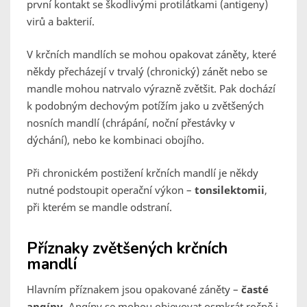
první kontakt se škodlivými protilátkami (antigeny)
virů a bakterií.
V krčních mandlích se mohou opakovat záněty, které
někdy přecházejí v trvalý (chronický) zánět nebo se
mandle mohou natrvalo výrazně zvětšit. Pak dochází
k podobným dechovým potížím jako u zvětšených
nosních mandlí (chrápání, noční přestávky v
dýchání), nebo ke kombinaci obojího.
Při chronickém postižení krčních mandlí je někdy
nutné podstoupit operační výkon –
tonsilektomii
,
při kterém se mandle odstraní.
Příznaky zvětšených krčních
mandlí
Hlavním příznakem jsou opakované záněty –
časté
angíny
. Angíny se mohou objevovat osmkrát ročně i