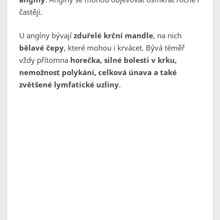
častěji.
U angíny bývají
zduřelé krční mandle
, na nich
bělavé čepy
, které mohou i krvácet. Bývá téměř
vždy přítomna
horečka, silné bolesti v krku,
nemožnost polykání, celková únava a také
zvětšené lymfatické uzliny
.