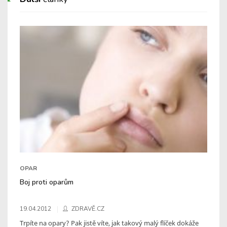
OPAR
Boj proti oparům
19.04.2012
ZDRAVĚ.CZ
Trpíte na opary? Pak jistě víte, jak takový malý flíček dokáže