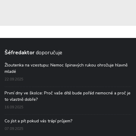
Šéfredaktor
doporučuje
Žloutenka na vzestupu: Nemoc špinavých rukou ohrožuje hlavně
mladé
22.09.2025
První dny ve školce: Proč vaše dítě bude pořád nemocné a proč je
to vlastně dobře?
16.09.2025
Co jíst a pít pokud vás trápí průjem?
07.09.2025