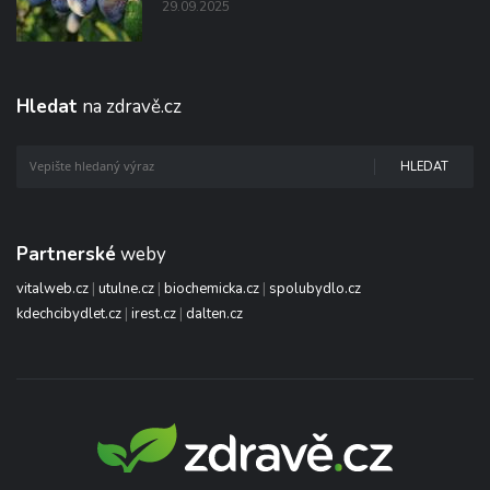
29.09.2025
Hledat
na zdravě.cz
HLEDAT
Partnerské
weby
vitalweb.cz
|
utulne.cz
|
biochemicka.cz
|
spolubydlo.cz
kdechcibydlet.cz
|
irest.cz
|
dalten.cz