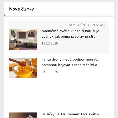
Nové
články
KOMERČNÍ PREZENTACE
Nadměrné světlo v ložnici narušuje
spánek: jak pomáhá správné stí ...
12.12.2025
Tyhle druhy medů podpoří imunitu
pomohou bojovat s respiračními o ...
05.11.2025
Dušičky vs. Halloween: Dva svátky