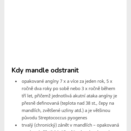
Kdy mandle odstranit
opakované angíny 7 x a více za jeden rok, 5 x
ročně dva roky po sobě nebo 3 x ročně během
tří let, přičemž jednotlivá akutní ataka angíny je
přesně definovaná (teplota nad 38 st., čepy na
mandlích, zvětšené uzliny atd.) a je většinou
původu Streptococcus pyogenes
trvalý (chronický) zánět v mandlích – opakovaná