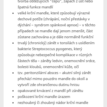
tvorba obtěžujících "čepů", zápach z úst nebo
špatná funkce mandlí
velké krční mandle, které způsobují výrazné
dechové potíže (chrápání, noční přestávky v
dýchání – syndrom spánkové apnoe) – v těchto
případech se mandle dají jenom zmenšit, část
zůstane zachována a je dále normálně funkční
trvalý (chronický) zánět v tonsilách s usídlením
bakterie Streptococcus pyogenes, který
způsobuje nebezpečné komplikace v různých
částech těla – záněty ledvin, onemocnění srdce,
bolesti kloubů, onemocnění kůže, očí
tzv. peritonzilární absces – akutní silný zánět
přechází mimo pouzdro mandle do okolí a
vytvoří zde ohraničenou dutinu hnisu
opakované krvácení z mandlí při zánětu
poškození krční mandle úrazem
nezhoubný či zhoubný nádor krční mandle