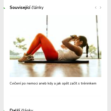
Související
články
Cvičení po nemoci aneb kdy a jak opět začít s tréninkem
Let
vyv
Další
články