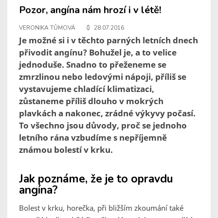
Pozor, angína nám hrozí i v létě!
VERONIKA TŮMOVÁ
28.07.2016
Je možné si i v těchto parných letních dnech
přivodit angínu? Bohužel je, a to velice
jednoduše. Snadno to přeženeme se
zmrzlinou nebo ledovými nápoji, příliš se
vystavujeme chladící klimatizaci,
zůstaneme příliš dlouho v mokrých
plavkách a nakonec, zrádné výkyvy počasí.
To všechno jsou důvody, proč se jednoho
letního rána vzbudíme s nepříjemně
známou bolestí v krku.
Jak poznáme, že je to opravdu
angína?
Bolest v krku, horečka, při bližším zkoumání také