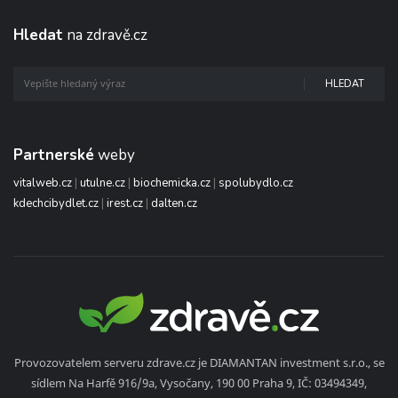
Hledat
na zdravě.cz
HLEDAT
Partnerské
weby
vitalweb.cz
|
utulne.cz
|
biochemicka.cz
|
spolubydlo.cz
kdechcibydlet.cz
|
irest.cz
|
dalten.cz
Provozovatelem serveru zdrave.cz je DIAMANTAN investment s.r.o., se
sídlem Na Harfě 916/9a, Vysočany, 190 00 Praha 9, IČ: 03494349,