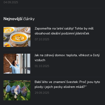
04.09.2025
Nejnovější
články
Zapomeňte na letní saláty! Tohle by měl
obsahovat ideální podzimní jídelníček
07.10.2025
Jak na zdravý domov: teplota, vlhkost a čistý
vzduch
01.10.2025
Babí léto ve znamení švestek: Proč jsou tyto
plody i jejich pecky elixírem mládí?“
29.09.2025