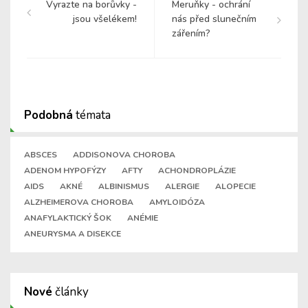
Vyrazte na borůvky -
Meruňky - ochrání
jsou všelékem!
nás před slunečním
zářením?
Podobná
témata
ABSCES
ADDISONOVA CHOROBA
ADENOM HYPOFÝZY
AFTY
ACHONDROPLÁZIE
AIDS
AKNÉ
ALBINISMUS
ALERGIE
ALOPECIE
ALZHEIMEROVA CHOROBA
AMYLOIDÓZA
ANAFYLAKTICKÝ ŠOK
ANÉMIE
ANEURYSMA A DISEKCE
Nové
články