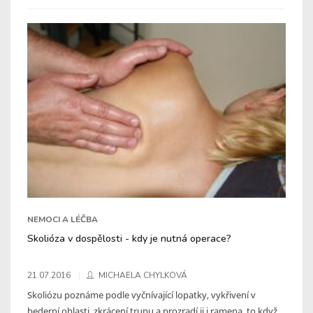
NEMOCI A LÉČBA
Skolióza v dospělosti - kdy je nutná operace?
21.07.2016
MICHAELA CHYLKOVÁ
Skoliózu poznáme podle vyčnívající lopatky, vykřivení v
bederní oblasti, zkrácení trupu a prozradí ji i ramena, to když