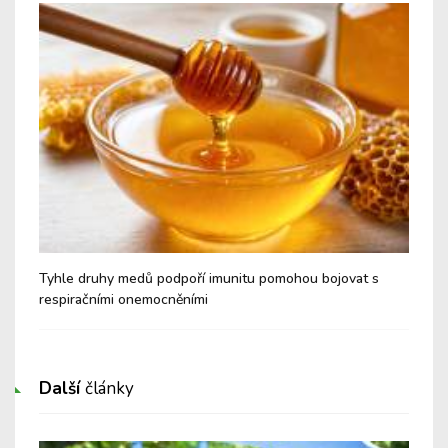
é a
Tyhle druhy medů podpoří imunitu pomohou bojovat s
Nev
respiračními onemocněními
Cu
Další
články