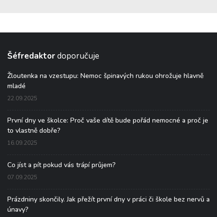
Šéfredaktor
doporučuje
Žloutenka na vzestupu: Nemoc špinavých rukou ohrožuje hlavně
mladé
22.09.2025
První dny ve školce: Proč vaše dítě bude pořád nemocné a proč je
to vlastně dobře?
16.09.2025
Co jíst a pít pokud vás trápí průjem?
07.09.2025
Prázdniny skončily. Jak přežít první dny v práci či škole bez nervů a
únavy?