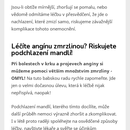
Jsou-li obtíže mírnější, zhoršují se pomalu, nebo
vědomě odmítáme léčbu v přesvědčení, že jde o
nachlazení, které zmizí samo, riskujeme závažnější
komplikace tohoto onemocnění.
Léčíte angínu zmrzlinou? Riskujete
podchlazení mandlí!
Při bolestech v krku a projevech angíny si
můžeme pomoci větším množstvím zmrzliny -
OMYL!
Na tuto babskou radu rychle zapomeňte. Jde
jen o velmi dočasnou úlevu, která k léčbě nijak
nepřispívá, naopak!
Podchlazení mandlí, kterého tímto docílíte, může
další průběh nemoci výrazně zhoršit a zkomplikovat.
I v létě proto raději spoléhejte na osvědčené způsoby
léčby, navštivte lékaře a svěřte se účinkům