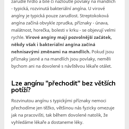
zarudlé hrdlo a bílé či nažloutlé povlaky na mandlích
- typická, rozvinutá bakteriální angína. U virové
angíny je typická pouze zarudlost. Streptokoková
angína začíná obvykle zprudka, příznaky - únava,
malátnost, horečka, bolesti v krku - se objevují velmi
rychle.
Virové angíny mají pozvolnější začátek,
někdy však i bakteriální angína začíná
nehnisavými změnami na mandlích.
Pokud jsou
příznaky jasné a na mandlích jsou povlaky, neměli
bychom ani na dovolené s návštěvou lékaře otálet.
Lze angínu "přechodit" bez větších
potíží?
Rozvinutou angínu s typickými příznaky nemoci
přechodíme jen těžko, většinou nás fyzicky omezuje
jak na pracovišti, tak během dovolené natolik, že
vyhledáme lékaře a dostaneme léky.