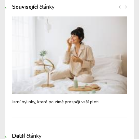
Související
články
dit
Jarní bylinky, které po zimě prospějí vaší pleti
Tip
pot
Další
články