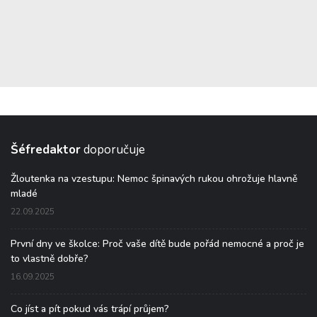
Šéfredaktor
doporučuje
Žloutenka na vzestupu: Nemoc špinavých rukou ohrožuje hlavně
mladé
22.09.2025
První dny ve školce: Proč vaše dítě bude pořád nemocné a proč je
to vlastně dobře?
16.09.2025
Co jíst a pít pokud vás trápí průjem?