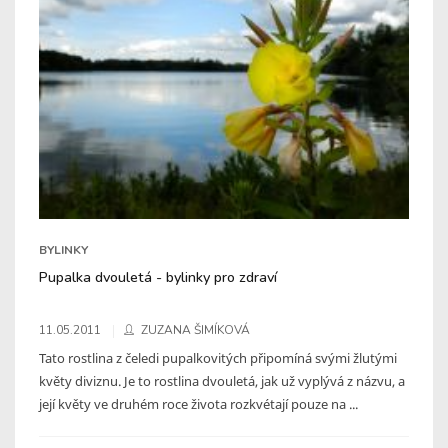
BYLINKY
Pupalka dvouletá - bylinky pro zdraví
11.05.2011
ZUZANA ŠIMÍKOVÁ
Tato rostlina z čeledi pupalkovitých připomíná svými žlutými
květy diviznu. Je to rostlina dvouletá, jak už vyplývá z názvu, a
její květy ve druhém roce života rozkvétají pouze na ...