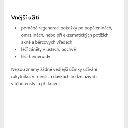
Vnější užití
pomáhá regeneraci pokožky po popáleninách,
omrzlinách, nebo při ekzematických potížích,
akné a bércových vředech
léčí záněty v ústech, pochvě
léčí hemeroidy
Nejsou známy žádné vedlejší účinky užívání
rakytníku, v menších dávkách ho lze užívat i
v těhotenství a při kojení.