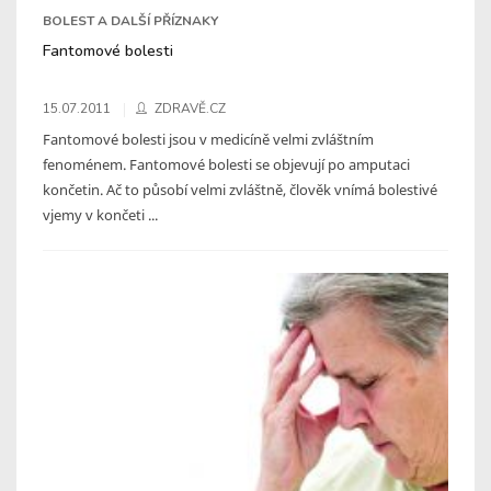
BOLEST A DALŠÍ PŘÍZNAKY
Fantomové bolesti
15.07.2011
ZDRAVĚ.CZ
Fantomové bolesti jsou v medicíně velmi zvláštním
fenoménem. Fantomové bolesti se objevují po amputaci
končetin. Ač to působí velmi zvláštně, člověk vnímá bolestivé
vjemy v končeti ...