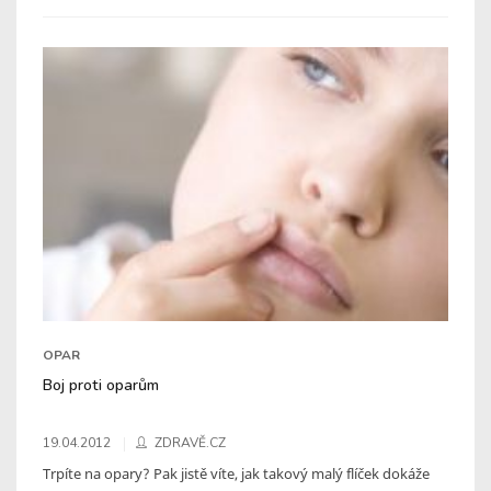
OPAR
Boj proti oparům
19.04.2012
ZDRAVĚ.CZ
Trpíte na opary? Pak jistě víte, jak takový malý flíček dokáže