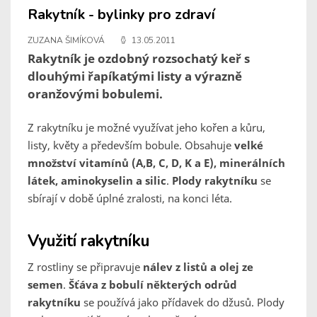
Rakytník - bylinky pro zdraví
ZUZANA ŠIMÍKOVÁ
13.05.2011
Rakytník je ozdobný rozsochatý keř s
dlouhými řapíkatými listy a výrazně
oranžovými bobulemi.
Z rakytníku je možné využívat jeho kořen a kůru,
listy, květy a především bobule. Obsahuje
velké
množství vitamínů (A,B, C, D, K a E), minerálních
látek, aminokyselin a silic
.
Plody rakytníku
se
sbírají v době úplné zralosti, na konci léta.
Využití rakytníku
Z rostliny se připravuje
nálev z listů a olej ze
semen
.
Šťáva z bobulí některých odrůd
rakytníku
se používá jako přídavek do džusů. Plody