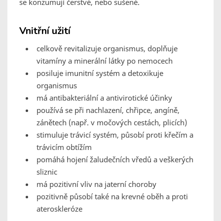
se konzumují čerstvé, nebo sušené.
Vnitřní užití
celkově revitalizuje organismus, doplňuje
vitamíny a minerální látky po nemocech
posiluje imunitní systém a detoxikuje
organismus
má antibakteriální a antivirotické účinky
používá se při nachlazení, chřipce, angíně,
zánětech (např. v močových cestách, plicích)
stimuluje trávicí systém, působí proti křečím a
trávicím obtížím
pomáhá hojení žaludečních vředů a veškerých
sliznic
má pozitivní vliv na jaterní choroby
pozitivně působí také na krevné oběh a proti
ateroskleróze