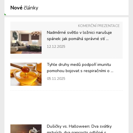
Nové
články
KOMERČNÍ PREZENTACE
Nadměrné světlo v ložnici narušuje
spánek: jak pomáhá správné stí ...
12.12.2025
Tyhle druhy medů podpoří imunitu
pomohou bojovat s respiračními o ...
05.11.2025
Dušičky vs. Halloween: Dva svátky
mrtvých, dva naprosto odlišné s ...