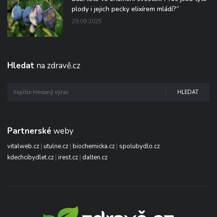
plody i jejich pecky elixírem mládí?“
29.09.2025
Hledat
na zdravě.cz
HLEDAT
Partnerské
weby
vitalweb.cz
|
utulne.cz
|
biochemicka.cz
|
spolubydlo.cz
kdechcibydlet.cz
|
irest.cz
|
dalten.cz