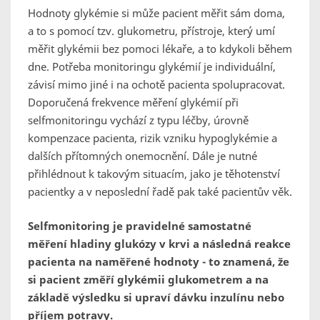
Hodnoty glykémie si může pacient měřit sám doma,
a to s pomocí tzv. glukometru, přístroje, který umí
měřit glykémii bez pomoci lékaře, a to kdykoli během
dne. Potřeba monitoringu glykémií je individuální,
závisí mimo jiné i na ochotě pacienta spolupracovat.
Doporučená frekvence měření glykémií při
selfmonitoringu vychází z typu léčby, úrovně
kompenzace pacienta, rizik vzniku hypoglykémie a
dalších přítomných onemocnění. Dále je nutné
přihlédnout k takovým situacím, jako je těhotenství
pacientky a v neposlední řadě pak také pacientův věk.
Selfmonitoring je pravidelné samostatné
měření hladiny glukózy v krvi a následná reakce
pacienta na naměřené hodnoty - to znamená, že
si pacient změří glykémii glukometrem a na
základě výsledku si upraví dávku inzulínu nebo
příjem potravy.