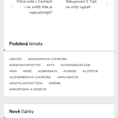
Pitná voda v Čechách
Nakupování S Tipli
i ve světě: Kde je
se vždy vyplatí
nejkvalitnější?
Podobná
témata
ABSCES
ADDISONOVA CHOROBA
ADENOM HYPOFÝZY
AFTY
ACHONDROPLÁZIE
AIDS
AKNÉ
ALBINISMUS
ALERGIE
ALOPECIE
ALZHEIMEROVA CHOROBA
AMYLOIDÓZA
ANAFYLAKTICKÝ ŠOK
ANÉMIE
ANEURYSMA A DISEKCE
Nové
články