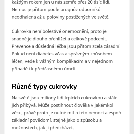
každým rokem jen u nás zemře přes 20 tisíc lidí.
Nemoc je přitom podle prognóz odborníků
neodhalena až u poloviny postižených ve světě.
Cukrovka není bolestivé onemocnění, proto je
snadné je dlouho přehlížet a celkově podcenit.
Prevence a důsledná léčba jsou přitom zcela zásadní.
Pokud není diabetes včas a správným způsobem
léčen, vede k vážným komplikacím a v nejednom
případě i k předčasnému úmrtí.
Různé typy cukrovky
Na světě jsou miliony lidí trpících cukrovkou a stále
jich přibývá. Může postihnout člověka v jakémkoli
věku, právě proto je nutné mít o této nemoci alespoň
základní povědomí, stejně jako o způsobu a
možnostech, jak ji předcházet.