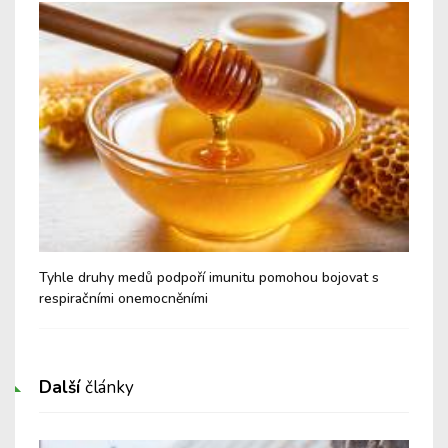
é a
Tyhle druhy medů podpoří imunitu pomohou bojovat s
Nev
respiračními onemocněními
Cu
Další
články