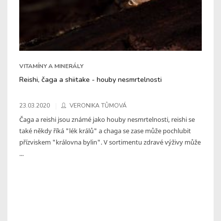
VITAMÍNY A MINERÁLY
Reishi, čaga a shiitake - houby nesmrtelnosti
23.03.2020
VERONIKA TŮMOVÁ
Čaga a reishi jsou známé jako houby nesmrtelnosti, reishi se
také někdy říká "lék králů" a chaga se zase může pochlubit
přízviskem "královna bylin". V sortimentu zdravé výživy může
...