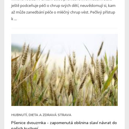
ještě podceňuje péči o chrup svých dětí, neuvědomují si, kam
až může zanedbání péče o mléčný chrup vést. Pečlivý přístup
k ...
HUBNUTÍ, DIETA A ZDRAVÁ STRAVA
Pšenice dvouzrnka - zapomenutá obilnina slaví návrat do
našich kuchyní