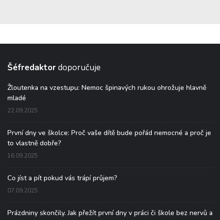
Šéfredaktor
doporučuje
Žloutenka na vzestupu: Nemoc špinavých rukou ohrožuje hlavně
mladé
22.09.2025
První dny ve školce: Proč vaše dítě bude pořád nemocné a proč je
to vlastně dobře?
16.09.2025
Co jíst a pít pokud vás trápí průjem?
07.09.2025
Prázdniny skončily. Jak přežít první dny v práci či škole bez nervů a