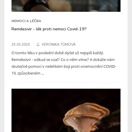
NEMOCI A LÉČBA
Remdesivir - lék proti nemoci Covid-19?
25.03.2020
VERONIKA TŮMOVÁ
O tomto léku v poslední době slyšel už nejspíš každý.
Remdesivir - odkud se vzal? Co o něm víme? A dokáže nám
skutečně pomoci v nelehkém boji proti onemocnění COVID-
19, způsobeném ...