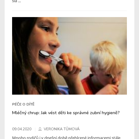
sla ...
PÉČE O DÍTĚ
Mléčný chrup: Jak vést děti ke správné zubní hygieně?
09.04.2020
VERONIKA TŮMOVÁ
Mnoho rodičů i v dnešní době přehlcené informacemi stále