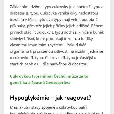
Základními dvěma typy cukrovky je diabetes I. typu a
diabetes II. typu. Cukrovka vzniká díky nedostatku
inzulinu v těle a tyto dva typy mají velmi podobné
příznaky, přestože jejich příčiny jejich odlišné. Během
prvních stádií cukrovky I. typu dochází k ničení buněk
slinivky břišní, které produkují inzulin, a to díky
vlastnímu imunitnímu systému. Pokud tkáň
organismu trpí sníženou citlivostí na inzulin, jedná se
o cukrovku II. typu. Cukrovka II. typu je častější u
starších osob a u lidí s nadváhou či obezitou.
Cukrovkou trpí milion Čechů, může za to
genetika a špatná životospráva
Hypoglykémie – jak reagovat?
Mezi akutní stavy spojené s cukrovkou patří
hypoglykémie, což je pokles hladiny cukru v krvi pod