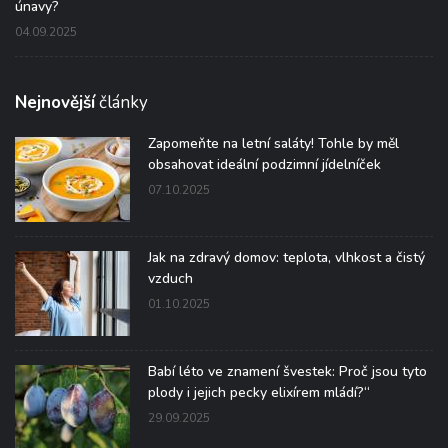
únavy?
04.09.2025
Nejnovější
články
Zapomeňte na letní saláty! Tohle by měl
obsahovat ideální podzimní jídelníček
07.10.2025
Jak na zdravý domov: teplota, vlhkost a čistý
vzduch
01.10.2025
Babí léto ve znamení švestek: Proč jsou tyto
plody i jejich pecky elixírem mládí?“
29.09.2025