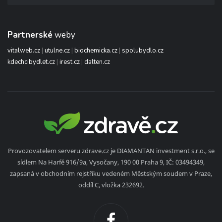
Partnerské
weby
vitalweb.cz
|
utulne.cz
|
biochemicka.cz
|
spolubydlo.cz
kdechcibydlet.cz
|
irest.cz
|
dalten.cz
Provozovatelem serveru zdrave.cz je DIAMANTAN investment s.r.o., se
sídlem Na Harfě 916/9a, Vysočany, 190 00 Praha 9, IČ: 03494349,
zapsaná v obchodním rejstříku vedeném Městským soudem v Praze,
oddíl C, vložka 232692.