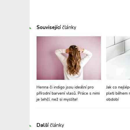
Související
články
kta o pitném
Henna či indigo jsou ideální pro
Jak co nejlép
přírodní barvení vlasů. Práce s nimi
pleti během 
je lehčí, než si myslíte!
období
Další
články