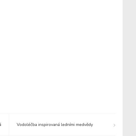
á
Vodoléčba inspirovaná ledními medvědy