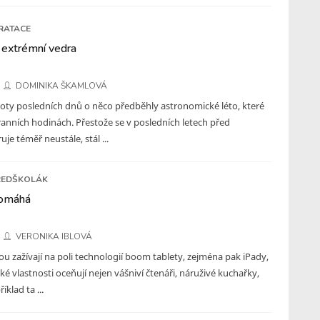
RATACE
 extrémní vedra
DOMINIKA ŠKAMLOVÁ
loty posledních dnů o něco předběhly astronomické léto, které
 ranních hodinách. Přestože se v posledních letech před
je téměř neustále, stál ...
ŘEDŠKOLÁK
pomáhá
VERONIKA IBLOVÁ
u zažívají na poli technologií boom tablety, zejména pak iPady,
cké vlastnosti oceňují nejen vášniví čtenáři, náruživé kuchařky,
říklad ta ...