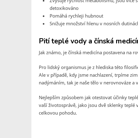
Zvyšuje rychlost metabolismu, jsou více sti
detoxikováno
Pomáhá rychleji hubnout
Snižuje množství hlenu v nosních dutinách,
Pití teplé vody a čínská medic
Jak známo, je čínská medicína postavena na rov
Pro lidský organismus je z hlediska této filosif
Ale v případě, kdy jsme nachlazení, trpíme zi
nadýmáním, tak je naše tělo v nerovnováze a 
Nejlepším způsobem jak otestovat účinky teplé 
vaší životosprávě, jako jsou dvě sklenky teplé 
celkovou pohodu.