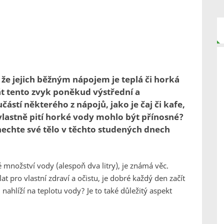
 že jejich běžným nápojem je teplá či horká
t tento zvyk poněkud výstřední a
ástí některého z nápojů, jako je čaj či kafe,
vlastně pití horké vody mohlo být přínosné?
 nechte své tělo v těchto studených dnech
množství vody (alespoň dva litry), je známá věc.
lat pro vlastní zdraví a očistu, je dobré každý den začít
 nahlíží na teplotu vody? Je to také důležitý aspekt