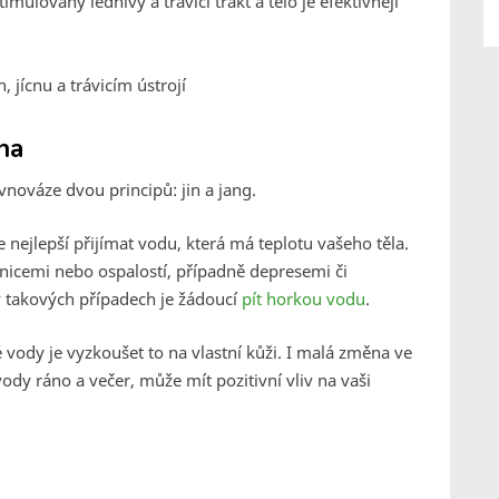
mulovány lednivy a trávicí trakt a tělo je efektivněji
 jícnu a trávicím ústrojí
ína
nováze dvou principů: jin a jang.
ie nejlepší přijímat vodu, která má teplotu vašeho těla.
mnicemi nebo ospalostí, případně depresemi či
v takových případech je žádoucí
pít horkou vodu
.
vody je vyzkoušet to na vlastní kůži. I malá změna ve
vody ráno a večer, může mít pozitivní vliv na vaši