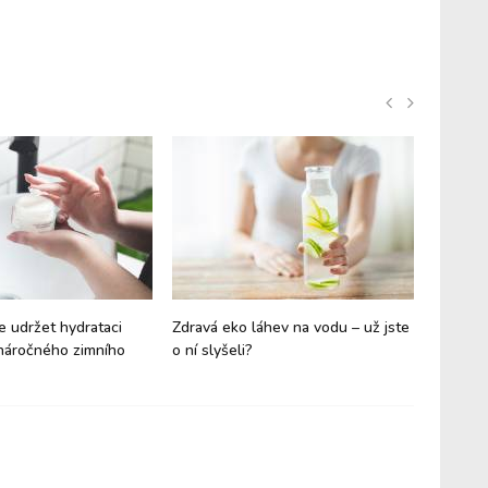
e udržet hydrataci
Zdravá eko láhev na vodu – už jste
Na jaké 
náročného zimního
o ní slyšeli?
aneb ide