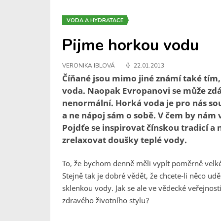
VODA A HYDRATACE
Pijme horkou vodu
VERONIKA IBLOVÁ
22.01.2013
Číňané jsou mimo jiné známí také tím,
voda. Naopak Evropanovi se může zdá
nenormální. Horká voda je pro nás souč
a ne nápoj sám o sobě. V čem by nám 
Pojdťe se inspirovat čínskou tradicí a
zrelaxovat doušky teplé vody.
To, že bychom denně měli vypít poměrně velké 
Stejně tak je dobré vědět, že chcete-li něco udě
sklenkou vody. Jak se ale ve vědecké veřejnosti
zdravého životního stylu?