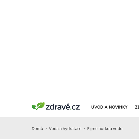
ÚVOD A NOVINKY
Z
Domů
Voda a hydratace
Pijme horkou vodu