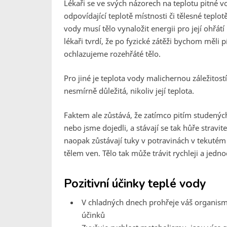
Lékaři se ve svých názorech na teplotu pitné vo
odpovídající teplotě místnosti či tělesné teplot
vody musí tělo vynaložit energii pro její ohřát
lékaři tvrdí, že po fyzické zátěži bychom měli 
ochlazujeme rozehřáté tělo.
Pro jiné je teplota vody malichernou záležitostí,
nesmírně důležitá, nikoliv její teplota.
Faktem ale zůstává, že zatímco pitím studených
nebo jsme dojedli, a stávají se tak hůře stravite
naopak zůstávají tuky v potravinách v tekutém
tělem ven. Tělo tak může trávit rychleji a jedno
Pozitivní účinky teplé vody
V chladných dnech prohřeje váš organismus
účinků