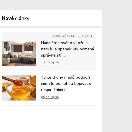
Nové
články
KOMERČNÍ PREZENTACE
Nadměrné světlo v ložnici
narušuje spánek: jak pomáhá
správné stí ...
12.12.2025
Tyhle druhy medů podpoří
imunitu pomohou bojovat s
respiračními o ...
05.11.2025