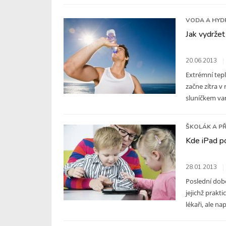
VODA A HYD
Jak vydržet
20.06.2013
Extrémní tep
začne zítra v
sluníčkem varu
ŠKOLÁK A P
Kde iPad 
28.01.2013
Poslední dobo
jejichž prakti
lékaři, ale nap