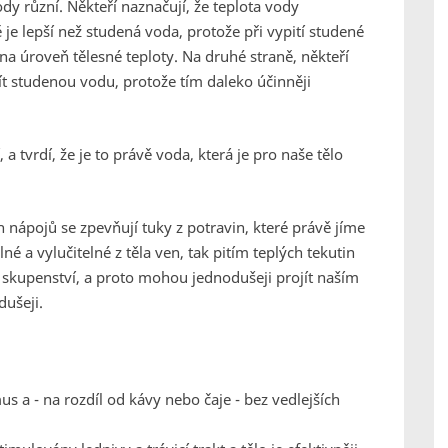
dy různí. Někteří naznačují, že teplota vody
ě je lepší než studená voda, protože při vypití studené
í na úroveň tělesné teploty. Na druhé straně, někteří
pít studenou vodu, protože tím daleko účinněji
 a tvrdí, že je to právě voda, která je pro naše tělo
 nápojů se zpevňují tuky z potravin, které právě jíme
lné a vylučitelné z těla ven, tak pitím teplých tekutin
 skupenství, a proto mohou jednodušeji projít naším
dušeji.
 a - na rozdíl od kávy nebo čaje - bez vedlejších