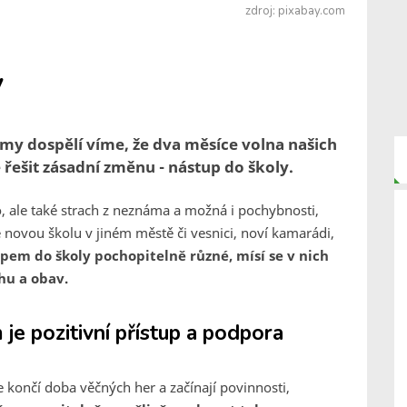
zdroj: pixabay.com
y
my dospělí víme, že dva měsíce volna našich
 řešit zásadní změnu - nástup do školy.
, ale také strach z neznáma a možná i pochybnosti,
ě novou školu v jiném městě či vesnici, noví kamarádi,
pem do školy pochopitelně různé, mísí se v nich
hu a obav.
e pozitivní přístup a podpora
e končí doba věčných her a začínají povinnosti,