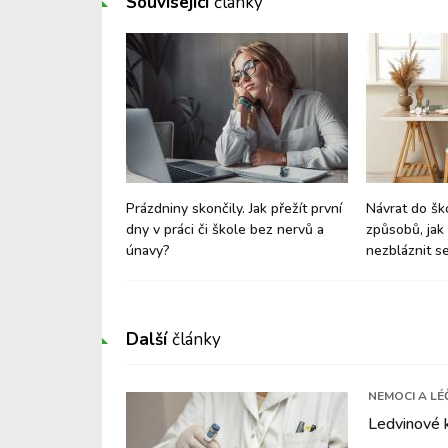
Související
články
 štěstí a dobré
Prázdniny skončily. Jak přežít první
Návrat do šk
it jeho tvorbu v
dny v práci či škole bez nervů a
způsobů, jak 
únavy?
nezbláznit s
Další
články
NEMOCI A LÉ
Ledvinové 