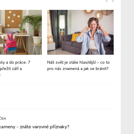
oly a do práce: 7
Náš svět je stále hlasitější – co to
Vánoce 
přežít září a
pro nás znamená a jak se bránit?
maličko
e
ČBA
kameny - znáte varovné příznaky?