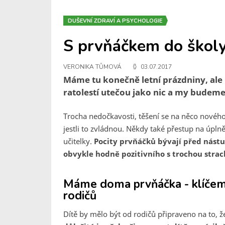
DUŠEVNÍ ZDRAVÍ A PSYCHOLOGIE
S prvňáčkem do škol
VERONIKA TŮMOVÁ
03.07.2017
Máme tu konečně letní prázdniny, ale 
ratolestí utečou jako nic a my budeme
Trocha nedočkavosti, těšení se na něco nového
jestli to zvládnou. Někdy také přestup na úpln
učitelky.
Pocity prvňáčků bývají před nástu
obvykle hodně pozitivního s trochou strac
Máme doma prvňáčka - klíčem j
rodičů
Dítě by mělo být od rodičů připraveno na to, ž