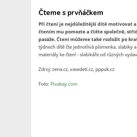
Čteme s prvňáčkem
Při čtení je nejdůležitější dítě motivovat 
čtením mu pomozte a čtěte společně, stříde
pasáže. Čtení můžeme také rozložit po kr
týdnech dítě čte jednotlivá písmenka, slabiky 
materiály ke čtení - slabikáře od různých vydava
Zdroj: zena.cz, vasedeti.cz, pppuk.cz
Foto:
Pixabay.com