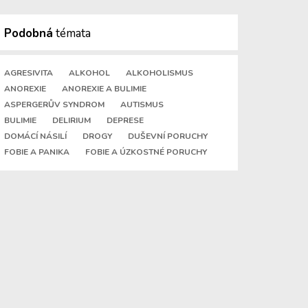
Podobná
témata
AGRESIVITA
ALKOHOL
ALKOHOLISMUS
ANOREXIE
ANOREXIE A BULIMIE
ASPERGERŮV SYNDROM
AUTISMUS
BULIMIE
DELIRIUM
DEPRESE
DOMÁCÍ NÁSILÍ
DROGY
DUŠEVNÍ PORUCHY
FOBIE A PANIKA
FOBIE A ÚZKOSTNÉ PORUCHY