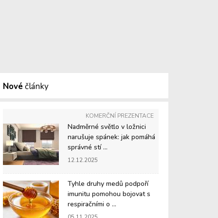
Nové
články
KOMERČNÍ PREZENTACE
Nadměrné světlo v ložnici
narušuje spánek: jak pomáhá
správné stí ...
12.12.2025
Tyhle druhy medů podpoří
imunitu pomohou bojovat s
respiračními o ...
05.11.2025