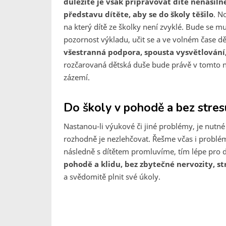
důležité je však připravovat dítě nenásiln
představu dítěte, aby se do školy těšilo
. N
na který dítě ze školky není zvyklé. Bude se mu
pozornost výkladu, učit se a ve volném čase d
všestranná podpora, spousta vysvětlování,
rozčarovaná dětská duše bude právě v tomto 
zázemí.
Do školy v pohodě a bez stres
Nastanou-li výukové či jiné problémy, je nutn
rozhodně je nezlehčovat. Řešme včas i problémy
následně s dítětem promluvíme, tím lépe pro d
pohodě a klidu, bez zbytečné nervozity, st
a svědomitě plnit své úkoly.