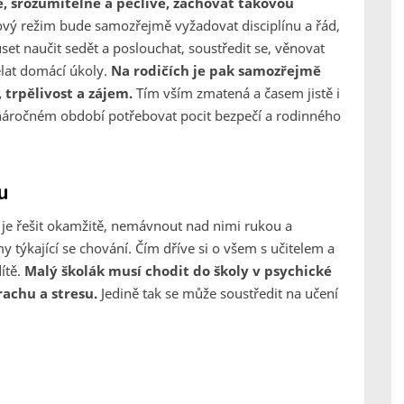
ě, srozumitelně a pečlivě, zachovat takovou
ový režim bude samozřejmě vyžadovat disciplínu a řád,
set naučit sedět a poslouchat, soustředit se, věnovat
ělat domácí úkoly.
Na rodičích je pak samozřejmě
 trpělivost a zájem.
Tím vším zmatená a časem jistě i
náročném období potřebovat pocit bezpečí a rodinného
u
é je řešit okamžitě, nemávnout nad nimi rukou a
 týkající se chování. Čím dříve si o všem s učitelem a
ítě.
Malý školák musí chodit do školy v psychické
rachu a stresu.
Jedině tak se může soustředit na učení