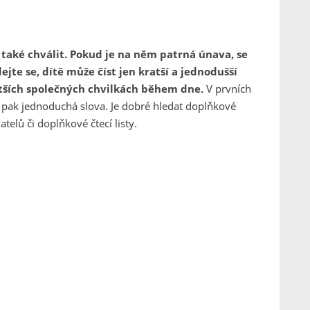
a také chválit. Pokud je na něm patrná únava, se
jte se, dítě může číst jen kratší a jednodušší
atších společných chvilkách během dne.
V prvních
a pak jednoduchá slova. Je dobré hledat doplňkové
telů či doplňkové čtecí listy.