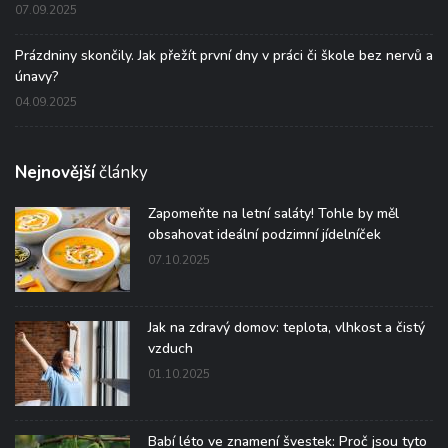
07.09.2025
Prázdniny skončily. Jak přežít první dny v práci či škole bez nervů a
únavy?
04.09.2025
Nejnovější
články
Zapomeňte na letní saláty! Tohle by měl
obsahovat ideální podzimní jídelníček
07.10.2025
Jak na zdravý domov: teplota, vlhkost a čistý
vzduch
01.10.2025
Babí léto ve znamení švestek: Proč jsou tyto