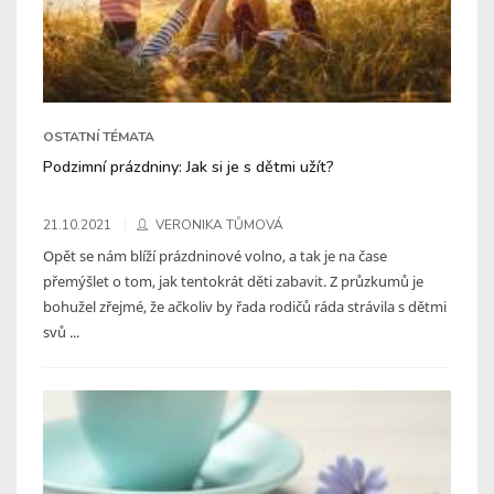
OSTATNÍ TÉMATA
Podzimní prázdniny: Jak si je s dětmi užít?
21.10.2021
VERONIKA TŮMOVÁ
Opět se nám blíží prázdninové volno, a tak je na čase
přemýšlet o tom, jak tentokrát děti zabavit. Z průzkumů je
bohužel zřejmé, že ačkoliv by řada rodičů ráda strávila s dětmi
svů ...