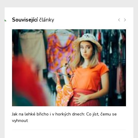
Související
články
Jak na lehké břicho i v horkých dnech: Co jíst, čemu se
Chy
vyhnout