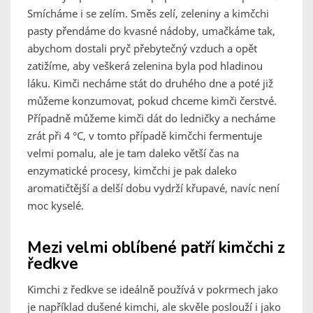
Smícháme i se zelím. Směs zelí, zeleniny a kimčchi
pasty přendáme do kvasné nádoby, umačkáme tak,
abychom dostali pryč přebytečný vzduch a opět
zatižíme, aby veškerá zelenina byla pod hladinou
láku. Kimči necháme stát do druhého dne a poté již
můžeme konzumovat, pokud chceme kimči čerstvé.
Případně můžeme kimči dát do ledničky a necháme
zrát při 4 °C, v tomto případě kimčchi fermentuje
velmi pomalu, ale je tam daleko větší čas na
enzymatické procesy, kimčchi je pak daleko
aromatičtější a delší dobu vydrží křupavé, navíc není
moc kyselé.
Mezi velmi oblíbené patří kimčchi z
ředkve
Kimchi z ředkve se ideálně používá v pokrmech jako
je například dušené kimchi, ale skvěle poslouží i jako