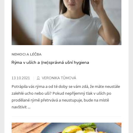
NEMOCI A LÉČBA
Rýma v uších a (ne)správná ušní hygiena
13.10.2021
VERONIKA TŮMOVÁ
Potrápila vás rýma a od té doby se vám zdá, že máte neustále
zalehlé ucho nebo uši? Pokud nepříjemný tlak v uších po
prodělané rýmě přetrvává a neustupuje, bude na místě
navštívit ...