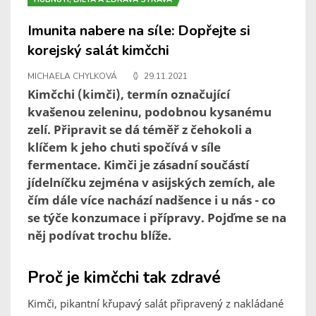
Imunita nabere na síle: Dopřejte si
korejský salát kimčchi
MICHAELA CHYLKOVÁ
29.11.2021
Kimčchi (kimči), termín označující
kvašenou zeleninu, podobnou kysanému
zelí. Připravit se dá téměř z čehokoli a
klíčem k jeho chuti spočívá v síle
fermentace. Kimči je zásadní součástí
jídelníčku zejména v asijských zemích, ale
čím dále více nachází nadšence i u nás - co
se týče konzumace i přípravy. Pojďme se na
něj podívat trochu blíže.
Proč je kimčchi tak zdravé
Kimči, pikantní křupavý salát připravený z nakládané