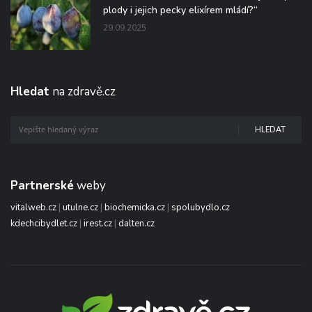
plody i jejich pecky elixírem mládí?“
29.09.2025
Hledat
na zdravě.cz
HLEDAT
Partnerské
weby
vitalweb.cz
|
utulne.cz
|
biochemicka.cz
|
spolubydlo.cz
kdechcibydlet.cz
|
irest.cz
|
dalten.cz