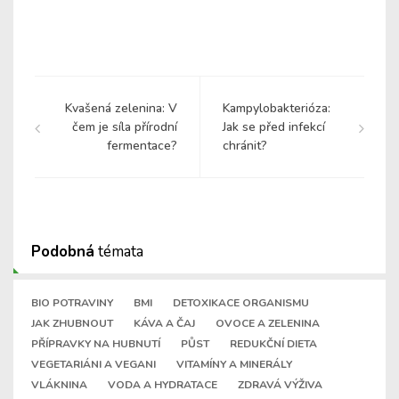
Kvašená zelenina: V
Kampylobakterióza:
čem je síla přírodní
Jak se před infekcí
fermentace?
chránit?
Podobná
témata
BIO POTRAVINY
BMI
DETOXIKACE ORGANISMU
JAK ZHUBNOUT
KÁVA A ČAJ
OVOCE A ZELENINA
PŘÍPRAVKY NA HUBNUTÍ
PŮST
REDUKČNÍ DIETA
VEGETARIÁNI A VEGANI
VITAMÍNY A MINERÁLY
VLÁKNINA
VODA A HYDRATACE
ZDRAVÁ VÝŽIVA