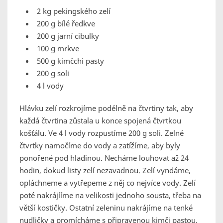
2 kg pekingského zelí
200 g bílé ředkve
200 g jarní cibulky
100 g mrkve
500 g kimčchi pasty
200 g soli
4 l vody
Hlávku zelí rozkrojíme podélně na čtvrtiny tak, aby
každá čtvrtina zůstala u konce spojená čtvrtkou
košťálu. Ve 4 l vody rozpustíme 200 g soli. Zelné
čtvrtky namočíme do vody a zatížíme, aby byly
ponořené pod hladinou. Necháme louhovat až 24
hodin, dokud listy zelí nezavadnou. Zelí vyndáme,
opláchneme a vytřepeme z něj co nejvíce vody. Zelí
poté nakrájííme na velikosti jednoho sousta, třeba na
větší kostičky. Ostatní zeleninu nakrájíme na tenké
nudličky a promícháme s připravenou kimči pastou.