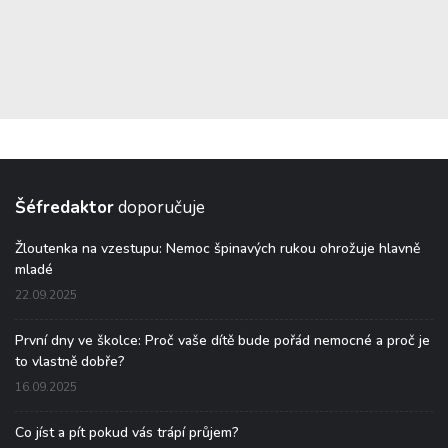
Šéfredaktor
doporučuje
Žloutenka na vzestupu: Nemoc špinavých rukou ohrožuje hlavně
mladé
22.09.2025
První dny ve školce: Proč vaše dítě bude pořád nemocné a proč je
to vlastně dobře?
16.09.2025
Co jíst a pít pokud vás trápí průjem?