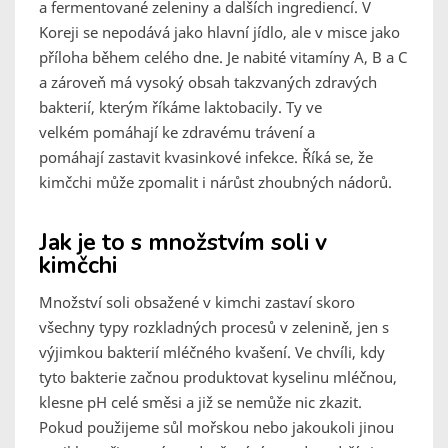
a fermentované zeleniny a dalších ingrediencí. V
Koreji se nepodává jako hlavní jídlo, ale v misce jako
příloha během celého dne. Je nabité vitamíny A, B a C
a zároveň má vysoký obsah takzvaných zdravých
bakterií, kterým říkáme laktobacily. Ty ve
velkém pomáhají ke zdravému trávení a
pomáhají zastavit kvasinkové infekce. Říká se, že
kimčchi může zpomalit i nárůst zhoubných nádorů.
Jak je to s množstvím soli v
kimčchi
Množství soli obsažené v kimchi zastaví skoro
všechny typy rozkladných procesů v zelenině, jen s
výjimkou bakterií mléčného kvašení. Ve chvíli, kdy
tyto bakterie začnou produktovat kyselinu mléčnou,
klesne pH celé směsi a již se nemůže nic zkazit.
Pokud použijeme sůl mořskou nebo jakoukoli jinou