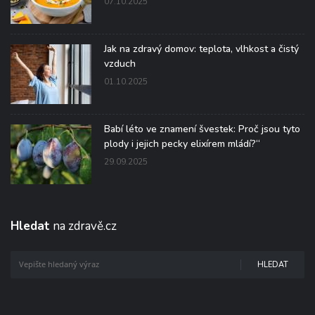
07.10.2025
Jak na zdravý domov: teplota, vlhkost a čistý
vzduch
01.10.2025
Babí léto ve znamení švestek: Proč jsou tyto
plody i jejich pecky elixírem mládí?“
29.09.2025
Hledat
na zdravě.cz
HLEDAT