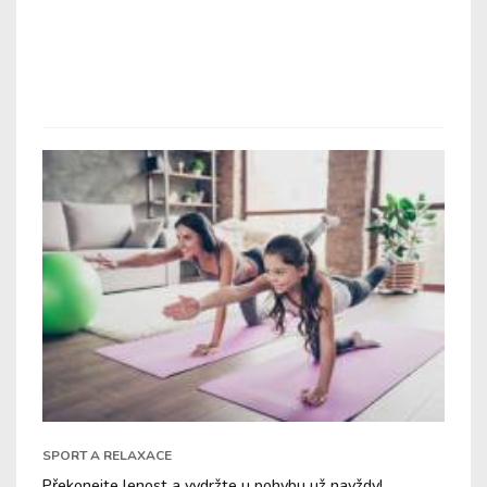
SPORT A RELAXACE
Překonejte lenost a vydržte u pohybu už navždy!