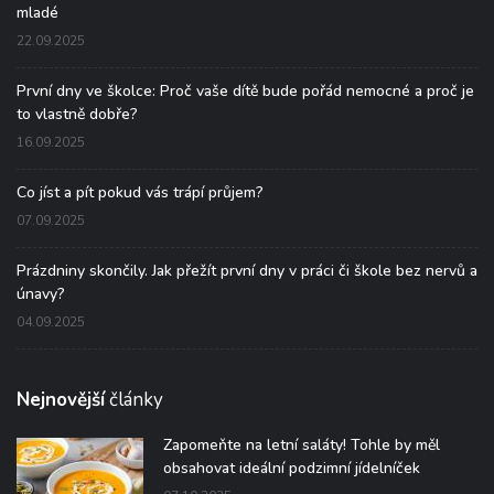
mladé
22.09.2025
První dny ve školce: Proč vaše dítě bude pořád nemocné a proč je
to vlastně dobře?
16.09.2025
Co jíst a pít pokud vás trápí průjem?
07.09.2025
Prázdniny skončily. Jak přežít první dny v práci či škole bez nervů a
únavy?
04.09.2025
Nejnovější
články
Zapomeňte na letní saláty! Tohle by měl
obsahovat ideální podzimní jídelníček