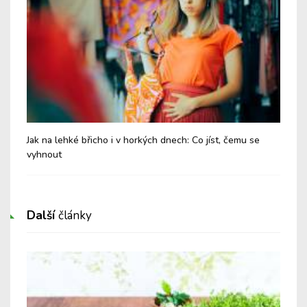
Jak na lehké břicho i v horkých dnech: Co jíst, čemu se
Chy
vyhnout
Další
články