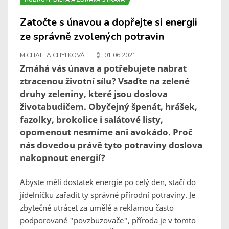
Zatočte s únavou a dopřejte si energii
ze správně zvolených potravin
MICHAELA CHYLKOVÁ
01.06.2021
Zmáhá vás únava a potřebujete nabrat
ztracenou životní sílu? Vsaďte na zelené
druhy zeleniny, které jsou doslova
životabudičem. Obyčejný špenát, hrášek,
fazolky, brokolice i salátové listy,
opomenout nesmíme ani avokádo. Proč
nás dovedou právě tyto potraviny doslova
nakopnout energií?
Abyste měli dostatek energie po celý den, stačí do
jídelníčku zařadit ty správné přírodní potraviny. Je
zbytečné utrácet za umělé a reklamou často
podporované "povzbuzovače", příroda je v tomto