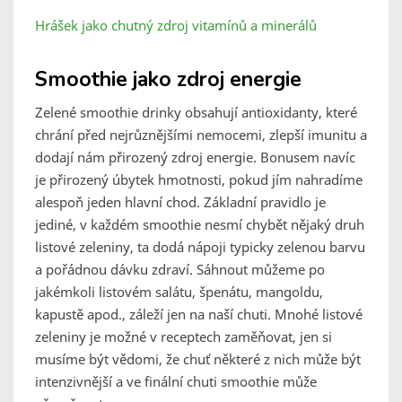
Hrášek jako chutný zdroj vitamínů a minerálů
Smoothie jako zdroj energie
Zelené smoothie drinky obsahují antioxidanty, které
chrání před nejrůznějšími nemocemi, zlepší imunitu a
dodají nám přirozený zdroj energie. Bonusem navíc
je přirozený úbytek hmotnosti, pokud jím nahradíme
alespoň jeden hlavní chod. Základní pravidlo je
jediné, v každém smoothie nesmí chybět nějaký druh
listové zeleniny, ta dodá nápoji typicky zelenou barvu
a pořádnou dávku zdraví. Sáhnout můžeme po
jakémkoli listovém salátu, špenátu, mangoldu,
kapustě apod., záleží jen na naší chuti. Mnohé listové
zeleniny je možné v receptech zaměňovat, jen si
musíme být vědomi, že chuť některé z nich může být
intenzivnější a ve finální chuti smoothie může