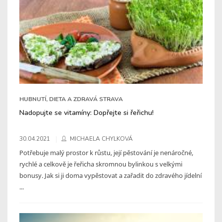
HUBNUTÍ, DIETA A ZDRAVÁ STRAVA
Nadopujte se vitamíny: Dopřejte si řeřichu!
30.04.2021
MICHAELA CHYLKOVÁ
Potřebuje malý prostor k růstu, její pěstování je nenáročné,
rychlé a celkově je řeřicha skromnou bylinkou s velkými
bonusy. Jak si ji doma vypěstovat a zařadit do zdravého jídelní
...