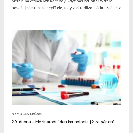
Alergie na česnek vzniká tehdy, když náš imunitní systém
považuje česnek za nepřítele, tedy za škodlivou látku. Začne ta
...
NEMOCI A LÉČBA
29. dubna – Mezinárodní den imunologie již za pár dní