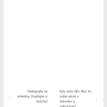
Nadopujte se
Kdy vaše tělo říká, že
vitamíny: Dopřejte si
máte ubrat v
řeřichu!
tréninku a
odpočívat?