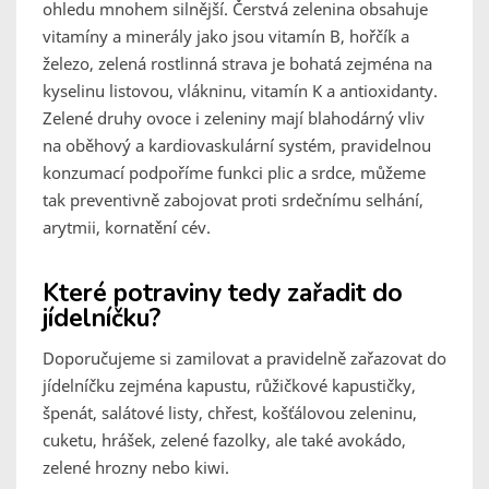
ohledu mnohem silnější. Čerstvá zelenina obsahuje
vitamíny a minerály jako jsou vitamín B, hořčík a
železo, zelená rostlinná strava je bohatá zejména na
kyselinu listovou, vlákninu, vitamín K a antioxidanty.
Zelené druhy ovoce i zeleniny mají blahodárný vliv
na oběhový a kardiovaskulární systém, pravidelnou
konzumací podpoříme funkci plic a srdce, můžeme
tak preventivně zabojovat proti srdečnímu selhání,
arytmii, kornatění cév.
Které potraviny tedy zařadit do
jídelníčku?
Doporučujeme si zamilovat a pravidelně zařazovat do
jídelníčku zejména kapustu, růžičkové kapustičky,
špenát, salátové listy, chřest, košťálovou zeleninu,
cuketu, hrášek, zelené fazolky, ale také avokádo,
zelené hrozny nebo kiwi.