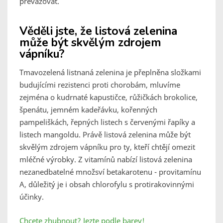
převažovat.
Věděli jste, že listová zelenina
může být skvělým zdrojem
vápníku?
Tmavozelená listnaná zelenina je přeplněna složkami
budujícími rezistenci proti chorobám, mluvíme
zejména o kudrnaté kapustičce, růžičkách brokolice,
špenátu, jemném kadeřávku, kořenných
pampeliškách, řepných listech s červenými řapíky a
listech mangoldu. Právě listová zelenina může být
skvělým zdrojem vápníku pro ty, kteří chtějí omezit
mléčné výrobky. Z vitamínů nabízí listová zelenina
nezanedbatelné množsví betakarotenu - provitamínu
A, důležitý je i obsah chlorofylu s protirakovinnými
účinky.
Chcete zhubnout? Jezte podle barev!