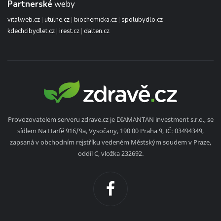
Partnerské
weby
vitalweb.cz
|
utulne.cz
|
biochemicka.cz
|
spolubydlo.cz
kdechcibydlet.cz
|
irest.cz
|
dalten.cz
Provozovatelem serveru zdrave.cz je DIAMANTAN investment s.r.o., se
sídlem Na Harfě 916/9a, Vysočany, 190 00 Praha 9, IČ: 03494349,
zapsaná v obchodním rejstříku vedeném Městským soudem v Praze,
oddíl C, vložka 232692.