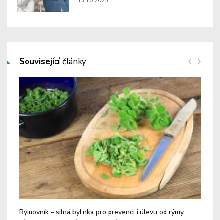
13.10.2025
Související
články
Rýmovník – silná bylinka pro prevenci i úlevu od rýmy.
Zdr