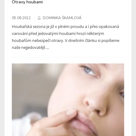
Otravy houbami
05.08.2012
DOMINIKA ŠKAMLOVÁ
Houbařská sezona je již v plném proudu a i přes opakovaná
varování před jedovatými houbami hrozí některým
houbařům nebezpečí otravy. V dnešním článku si popíšeme
naše nejjedovatějš ...