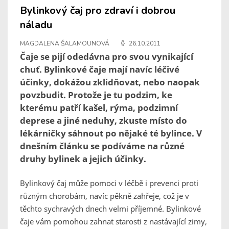
Bylinkový čaj pro zdraví i dobrou
náladu
MAGDALENA ŠALAMOUNOVÁ
26.10.2011
Čaje se pijí odedávna pro svou vynikající
chuť. Bylinkové čaje mají navíc léčivé
účinky, dokážou zklidňovat, nebo naopak
povzbudit. Protože je tu podzim, ke
kterému patří kašel, rýma, podzimní
deprese a jiné neduhy, zkuste místo do
lékárničky sáhnout po nějaké té bylince. V
dnešním článku se podíváme na různé
druhy bylinek a jejich účinky.
Bylinkový čaj může pomoci v léčbě i prevenci proti
různým chorobám, navíc pěkně zahřeje, což je v
těchto sychravých dnech velmi příjemné. Bylinkové
čaje vám pomohou zahnat starosti z nastávající zimy,