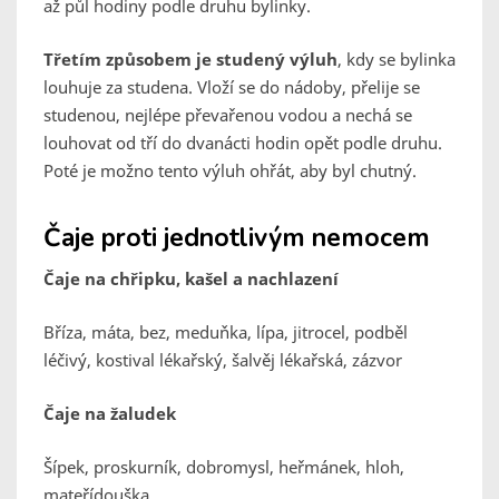
až půl hodiny podle druhu bylinky.
Třetím způsobem je studený výluh
, kdy se bylinka
louhuje za studena. Vloží se do nádoby, přelije se
studenou, nejlépe převařenou vodou a nechá se
louhovat od tří do dvanácti hodin opět podle druhu.
Poté je možno tento výluh ohřát, aby byl chutný.
Čaje proti jednotlivým nemocem
Čaje na chřipku, kašel a nachlazení
Bříza, máta, bez, meduňka, lípa, jitrocel, podběl
léčivý, kostival lékařský, šalvěj lékařská, zázvor
Čaje na žaludek
Šípek, proskurník, dobromysl, heřmánek, hloh,
mateřídouška