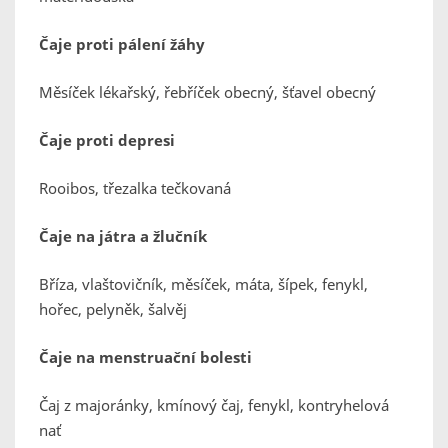
Čaje proti pálení žáhy
Měsíček lékařský, řebříček obecný, šťavel obecný
Čaje proti depresi
Rooibos, třezalka tečkovaná
Čaje na játra a žlučník
Bříza, vlaštovičník, měsíček, máta, šípek, fenykl,
hořec, pelyněk, šalvěj
Čaje na menstruační bolesti
Čaj z majoránky, kmínový čaj, fenykl, kontryhelová
nať