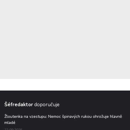
Šéfredaktor
doporučuje
Žloutenka na vzestupu: Nemoc špinavých rukou ohrožuje hlavně
mladé
22.09.2025