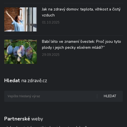
Jak na zdravý domov: teplota, vlhkost a čistý
vzduch
01.10.2025
Babí léto ve znamení švestek: Proč jsou tyto
plody i jejich pecky elixírem mládí?“
29.09.2025
Hledat
na zdravě.cz
HLEDAT
Partnerské
weby