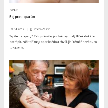
OPAR
Boj proti oparům
19.04.2012
ZDRAVĚ.CZ
Trpíte na opary? Pak jistě víte, jak takový malý flíček dokáže
potrápit. Někteří mají opar každou chvíli, jiní téměř nevědí, co
to opar je.