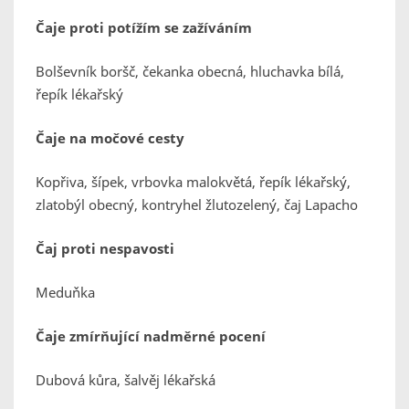
Čaje proti potížím se zažíváním
Bolševník boršč, čekanka obecná, hluchavka bílá,
řepík lékařský
Čaje na močové cesty
Kopřiva, šípek, vrbovka malokvětá, řepík lékařský,
zlatobýl obecný, kontryhel žlutozelený, čaj Lapacho
Čaj proti nespavosti
Meduňka
Čaje zmírňující nadměrné pocení
Dubová kůra, šalvěj lékařská