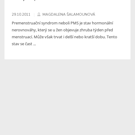
29.10.2011
MAGDALENA ŠALAMOUNOVÁ
Premenstruační syndrom neboli PMS je stav hormonální
nerovnováhy, který se u žen objevuje zhruba týden před
menstruací. Může však trvat i delší nebo kratší dobu. Tento
stav se čast ...