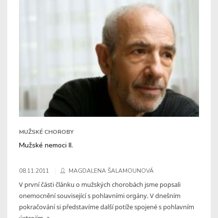
MUŽSKÉ CHOROBY
Mužské nemoci II.
08.11.2011
MAGDALENA ŠALAMOUNOVÁ
V první části článku o mužských chorobách jsme popsali
onemocnění související s pohlavními orgány. V dnešním
pokračování si představíme další potíže spojené s pohlavním
ústrojím, a ...