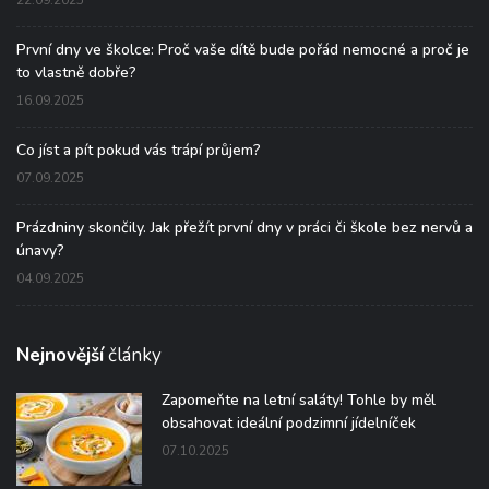
První dny ve školce: Proč vaše dítě bude pořád nemocné a proč je
to vlastně dobře?
16.09.2025
Co jíst a pít pokud vás trápí průjem?
07.09.2025
Prázdniny skončily. Jak přežít první dny v práci či škole bez nervů a
únavy?
04.09.2025
Nejnovější
články
Zapomeňte na letní saláty! Tohle by měl
obsahovat ideální podzimní jídelníček
07.10.2025