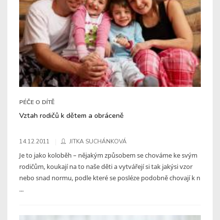
PÉČE O DÍTĚ
Vztah rodičů k dětem a obráceně
14.12.2011
JITKA SUCHÁNKOVÁ
Je to jako koloběh – nějakým způsobem se chováme ke svým
rodičům, koukají na to naše děti a vytvářejí si tak jakýsi vzor
nebo snad normu, podle které se posléze podobně chovají k n
...