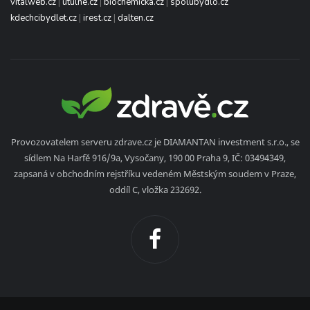
vitalweb.cz
|
utulne.cz
|
biochemicka.cz
|
spolubydlo.cz
kdechcibydlet.cz
|
irest.cz
|
dalten.cz
Provozovatelem serveru zdrave.cz je DIAMANTAN investment s.r.o., se
sídlem Na Harfě 916/9a, Vysočany, 190 00 Praha 9, IČ: 03494349,
zapsaná v obchodním rejstříku vedeném Městským soudem v Praze,
oddíl C, vložka 232692.