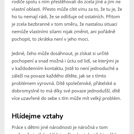
rodiče spolu s ním přestěhovali do zcela jiné a jim ne
vlastní oblasti. Přesto může cítit vinu za to, že tu je, že
ho tu nemají rádi, že se odlišuje od ostatních. Přitom
je zcela bezbranné v tom směru, že nastalou situaci
nemůže vlastními silami nijak změnit, ani pořádně
pochopit, to zkrátka není v jeho moci.
Jediné, čeho může dosáhnout, je získat si určité
pochopení a snad možná i úctu od lidí, se kterými je
v každodenním kontaktu. Jistě to není jednoduché a
záleží na povaze každého dítěte, jak se s tímto
problémem vyrovná. Dítě společenské, přátelské a
dobromyslné to má díky své povaze jednodušší, dítě
více uzavřené do sebe s tím může mít velký problém.
Hlídejme vztahy
Práce s dětmi jiné národnosti je náročná v tom