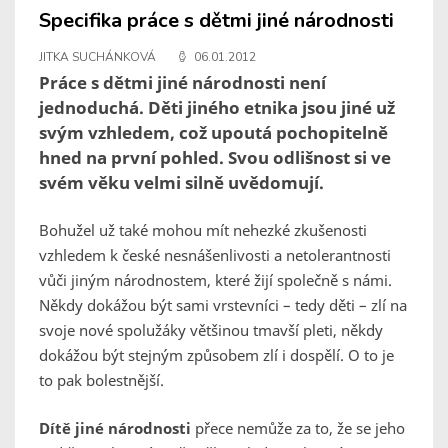
Specifika práce s dětmi jiné národnosti
JITKA SUCHÁNKOVÁ
06.01.2012
Práce s dětmi jiné národnosti není
jednoduchá. Děti jiného etnika jsou jiné už
svým vzhledem, což upoutá pochopitelně
hned na první pohled. Svou odlišnost si ve
svém věku velmi silně uvědomují.
Bohužel už také mohou mít nehezké zkušenosti
vzhledem k české nesnášenlivosti a netolerantnosti
vůči jiným národnostem, které žijí společně s námi.
Někdy dokážou být sami vrstevníci – tedy děti – zlí na
svoje nové spolužáky většinou tmavší pleti, někdy
dokážou být stejným způsobem zlí i dospělí. O to je
to pak bolestnější.
Dítě jiné národnosti
přece nemůže za to, že se jeho