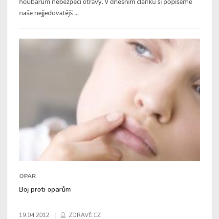
houbařům nebezpečí otravy. V dnešním článku si popíšeme
naše nejjedovatějš ...
OPAR
Boj proti oparům
19.04.2012
ZDRAVĚ.CZ