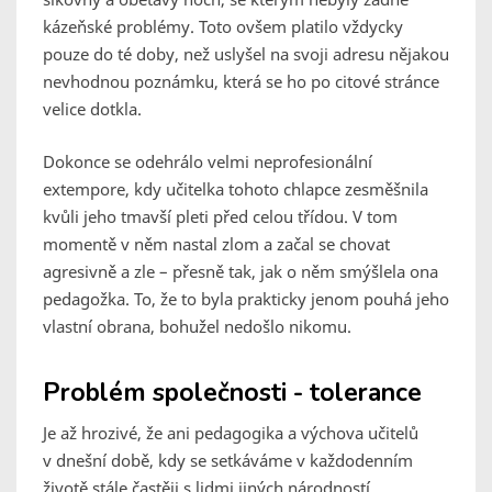
kázeňské problémy. Toto ovšem platilo vždycky
pouze do té doby, než uslyšel na svoji adresu nějakou
nevhodnou poznámku, která se ho po citové stránce
velice dotkla.
Dokonce se odehrálo velmi neprofesionální
extempore, kdy učitelka tohoto chlapce zesměšnila
kvůli jeho tmavší pleti před celou třídou. V tom
momentě v něm nastal zlom a začal se chovat
agresivně a zle – přesně tak, jak o něm smýšlela ona
pedagožka. To, že to byla prakticky jenom pouhá jeho
vlastní obrana, bohužel nedošlo nikomu.
Problém společnosti - tolerance
Je až hrozivé, že ani pedagogika a výchova učitelů
v dnešní době, kdy se setkáváme v každodenním
životě stále častěji s lidmi jiných národností,