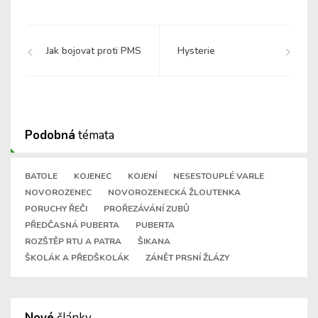
Jak bojovat proti PMS
Hysterie
Podobná
témata
BATOLE
KOJENEC
KOJENÍ
NESESTOUPLÉ VARLE
NOVOROZENEC
NOVOROZENECKÁ ŽLOUTENKA
PORUCHY ŘEČI
PROŘEZÁVÁNÍ ZUBŮ
PŘEDČASNÁ PUBERTA
PUBERTA
ROZŠTĚP RTU A PATRA
ŠIKANA
ŠKOLÁK A PŘEDŠKOLÁK
ZÁNĚT PRSNÍ ŽLÁZY
Nové
články