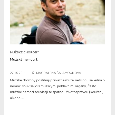
MUŽSKÉ CHOROBY
Mužské nemoci I.
27.10.2011
MAGDALENA ŠALAMOUNOVÁ
Mužské choroby postihují převážně muže, většinou se jedná o
nemoci související s mužskými pohlavními orgány. Často
mužské nemoci souvisejí se špatnou životosprávou (kouření,
alkoho ...