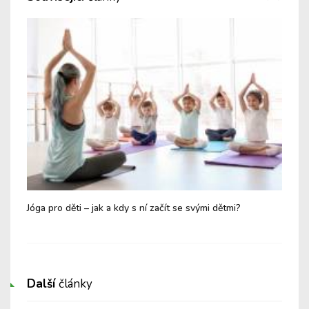
Jóga pro děti – jak a kdy s ní začít se svými dětmi?
Kdy
k l
Další
články