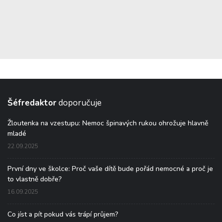
Šéfredaktor
doporučuje
Žloutenka na vzestupu: Nemoc špinavých rukou ohrožuje hlavně
mladé
22.09.2025
První dny ve školce: Proč vaše dítě bude pořád nemocné a proč je
to vlastně dobře?
16.09.2025
Co jíst a pít pokud vás trápí průjem?