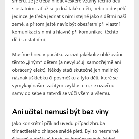
směru, že je třeba hlídat veškeré vztahy těchto dětí
s ostatními, ať už se jedná také o děti, nebo o dospělé
jedince. Je třeba jednat s nimi stejně jako s dětmi naší
země, a přitom ještě navíc být obezřetní při vlastní
komunikaci s nimi a hlavně při komunikaci těchto
dětí s ostatními.
Musíme hned v počátku zarazit jakékoliv ubližování
těmto „jiným“ dětem (a nevylučuji samozřejmě ani
obrácený efekt). Někdy stačí skutečně jen malinký
náznak úšklebku či posměšku a tyto děti, které se
vymykají našim zažitým zvyklostem, se uzavřou
samy do sebe a zatvrdí se vůči všem a všemu.
Ani učitel nemusí být bez viny
Jako konkrétní příklad uvedu případ zhruba
třináctiletého chlapce snědé pleti. Byl to nesmírně
šikovný a obětavý hoch, se kterým nebyly žádné