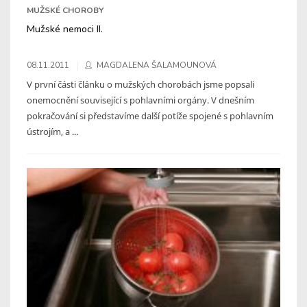
MUŽSKÉ CHOROBY
Mužské nemoci II.
08.11.2011
MAGDALENA ŠALAMOUNOVÁ
V první části článku o mužských chorobách jsme popsali
onemocnění související s pohlavními orgány. V dnešním
pokračování si představíme další potíže spojené s pohlavním
ústrojím, a ...