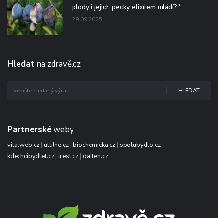
plody i jejich pecky elixírem mládí?“
29.09.2025
Hledat
na zdravě.cz
HLEDAT
Partnerské
weby
vitalweb.cz
|
utulne.cz
|
biochemicka.cz
|
spolubydlo.cz
kdechcibydlet.cz
|
irest.cz
|
dalten.cz