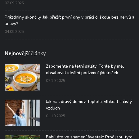
07.09.2025
Prázdniny skončily. Jak přežít první dny v práci či škole bez nervů a
únavy?
04.09.2025
Nejnovější
články
Zapomeňte na letní saláty! Tohle by měl
obsahovat ideální podzimní jídelníček
07.10.2025
Jak na zdravý domov: teplota, vlhkost a čistý
vzduch
01.10.2025
Babí léto ve znamení švestek: Proč jsou tyto