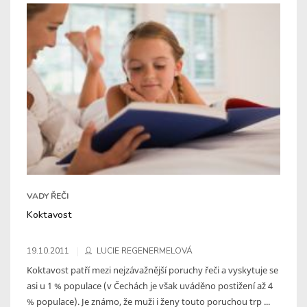
VADY ŘEČI
Koktavost
19.10.2011
LUCIE REGENERMELOVÁ
Koktavost patří mezi nejzávažnější poruchy řeči a vyskytuje se
asi u 1 % populace (v Čechách je však uváděno postižení až 4
% populace). Je známo, že muži i ženy touto poruchou trp ...