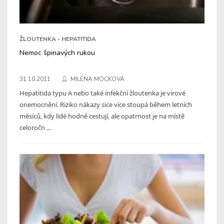
ŽLOUTENKA - HEPATITIDA
Nemoc špinavých rukou
31.10.2011
MILENA MOCKOVÁ
Hepatitida typu A nebo také infekční žloutenka je virové
onemocnění. Riziko nákazy sice více stoupá během letních
měsíců, kdy lidé hodně cestují, ale opatrnost je na místě
celoročn ...