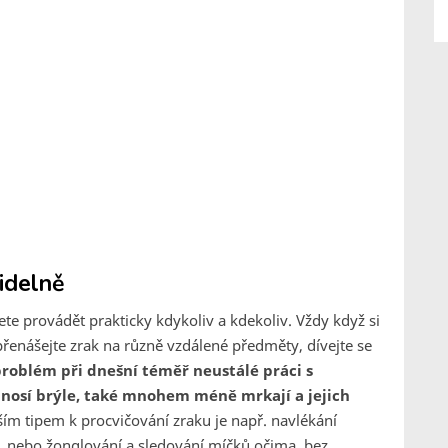
idelně
žete provádět prakticky kdykoliv a kdekoliv. Vždy když si
přenášejte zrak na různě vzdálené předměty, dívejte se
problém při dnešní téměř neustálé práci s
ří nosí brýle, také mnohem méně mrkají a jejich
ím tipem k procvičování zraku je např. navlékání
, nebo žonglování a sledování míčků očima, bez