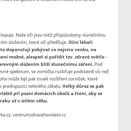
klopuje. Naše oči jsou totiž přizpůsobeny slunečnímu
ním složením, které oči přetěžuje.
Oční lékaři
oto doporučují pobývat co nejvíce venku, na
ní možné, alespoň si pořídit tzv. zdravé světlo -
barevným složením blíží slunečnímu záření.
Pod
né spektrum, se zornička rozšiřuje podstatně víc než
oho může být pak trvalé rozšíření zorniček, které
 k predispozici zeleného zákalu.
Velký důraz se pak
vláště při psaní domácích úkolů a čtení, aby se
raku už v útlém věku.
orka.cz, centrumzdravehovideni.cz