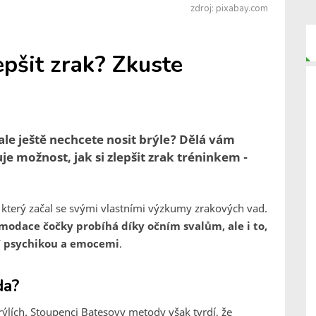
zdroj: pixabay.com
epšit zrak? Zkuste
, ale ještě nechcete nosit brýle? Dělá vám
e možnost, jak si zlepšit zrak tréninkem -
, který začal se svými vlastními výzkumy zrakových vad.
modace čočky probíhá díky očním svalům, ale i to,
aší psychikou a emocemi
.
da?
lích. Stoupenci Batesovy metody však tvrdí, že