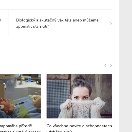
m
Biologický a skutečný věk těla aneb můžeme
zpomalit stárnutí?
napomáhá přírodě
Co všechno nevíte o schopnostech
Jak déle