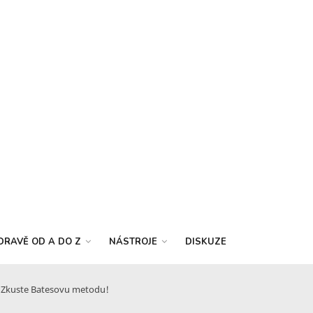
DRAVĚ OD A DO Z
NÁSTROJE
DISKUZE
k? Zkuste Batesovu metodu!