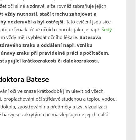
 oči silné a zdravé, a že rovněž zabraňuje jejich
t vždy nutností, stačí trochu zabojovat a
by nezlenivěl a byl ostřejší.
Tato cvičení jsou sice
roto určena k léčbě očních chorob, jako je např.
šedý
m vždy měli vyhledat očního lékaře.
Batesova
zdravého zraku a oddálení např. vzniku
 únavy zraku při pravidelné práci s počítačem.
tupující krátkozrakosti či dalekozrakosti.
 doktora Batese
ání očí ve snaze krátkodobě jim ulevit od všech
ci, proplachování očí střídavě studenou a teplou vodou,
dokola, zaostřování na předměty a tzv. vizualizaci
 barvy se zakrytýma očima zlepšujeme jejich další