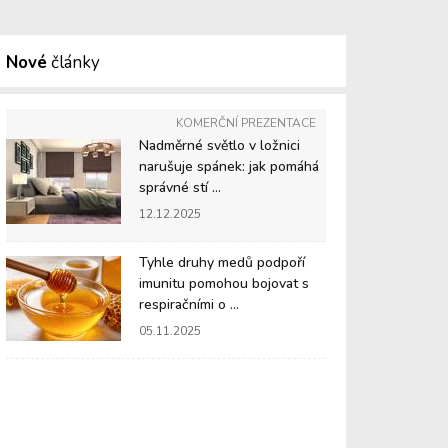
Nové
články
KOMERČNÍ PREZENTACE
Nadměrné světlo v ložnici
narušuje spánek: jak pomáhá
správné stí ...
12.12.2025
Tyhle druhy medů podpoří
imunitu pomohou bojovat s
respiračními o ...
05.11.2025