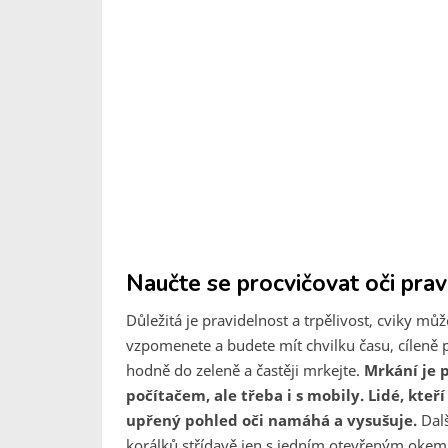
Naučte se procvičovat oči prav
Důležitá je pravidelnost a trpělivost, cviky mů
vzpomenete a budete mít chvilku času, cíleně 
hodně do zeleně a častěji mrkejte.
Mrkání je 
počítačem, ale třeba i s mobily. Lidé, kte
upřený pohled oči namáhá a vysušuje.
Dalš
korálků střídavě jen s jedním otevřeným okem