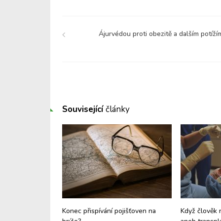
Ájurvédou proti obezitě a dalším potíží
Související
články
 sluneční brýle?
Konec přispívání pojišťoven na
Když člověk 