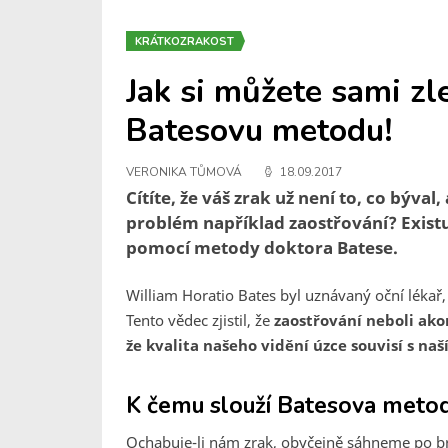
KRÁTKOZRAKOST
Jak si můžete sami zl
Batesovu metodu!
VERONIKA TŮMOVÁ
18.09.2017
Cítíte, že váš zrak už není to, co býval
problém například zaostřování? Existuj
pomocí metody doktora Batese.
William Horatio Bates byl uznávaný oční lékař
Tento vědec zjistil, že
zaostřování neboli ako
že kvalita našeho vidění úzce souvisí s n
K čemu slouží Batesova meto
Ochabuje-li nám zrak, obyčejně sáhneme po brý