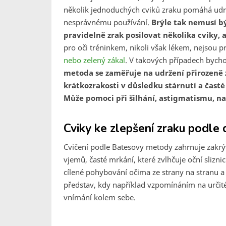
několik jednoduchých cviků zraku pomáhá udržet
nesprávnému používání.
Brýle tak nemusí bý
pravidelně zrak posilovat několika cviky, a
pro oči tréninkem, nikoli však lékem, nejsou p
nebo zelený zákal
. V takových případech bycho
metoda se zaměřuje na udržení přirozeně 
krátkozrakosti v důsledku stárnutí a časté
Může pomoci při šilhání, astigmatismu, nas
Cviky ke zlepšení zraku podle
Cvičení podle Batesovy metody zahrnuje zakrýv
vjemů, časté mrkání, které zvlhčuje oční slizni
cílené pohybování očima ze strany na stranu a 
představ, kdy například vzpomínáním na určité
vnímání kolem sebe.