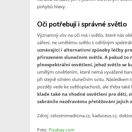
pohybů hlavy.
Oči potřebují i správné světlo
Významný vliv na oči má i světlo, které nás ob
záření, ne umělému světlu s odlišným spektrál
uznávající i alternativní způsoby léčby pr
přirozeném slunečním světle. A pokud to ne
plnospektrální osvětlení, jehož světlo se 
umělým osvětlením, které nemá vyvážené barev
při stejně silném slunečním svitu. Následkem t
později vede ke světloplachosti, ale třeba také
klade také na vhodné osvětlení pro děti, z
zabránilo nezdravému přetěžování jejich z
Zdroj: celostnimedicina.cz, kaduceus.cz, dokt
Foto:
Pixabay.com