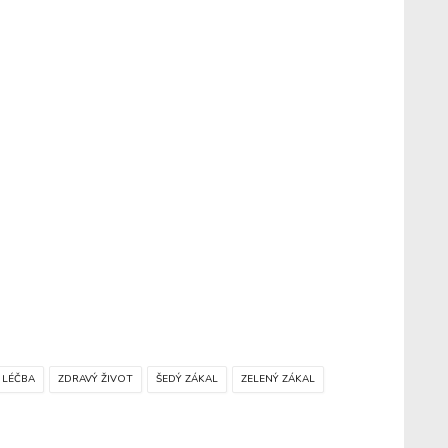
 LÉČBA
ZDRAVÝ ŽIVOT
ŠEDÝ ZÁKAL
ZELENÝ ZÁKAL