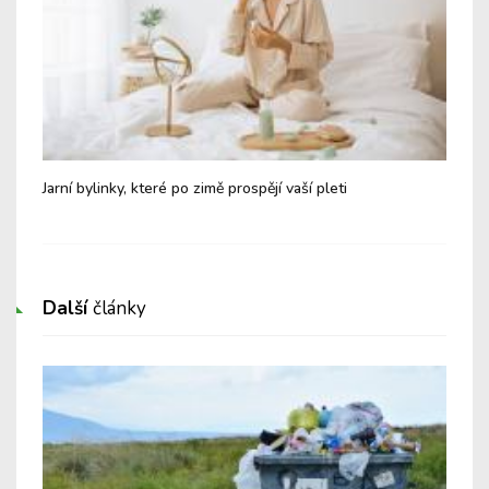
dit
Jarní bylinky, které po zimě prospějí vaší pleti
Tip
pot
Další
články