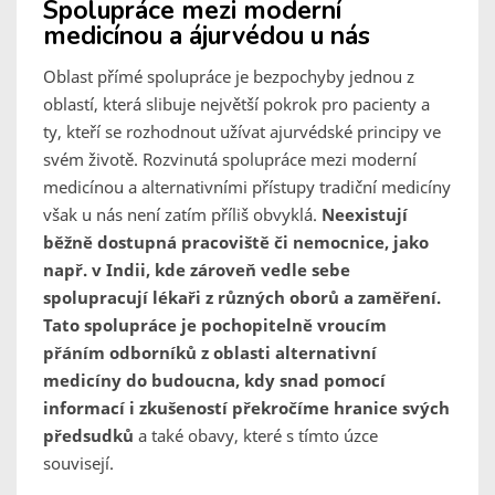
Spolupráce mezi moderní
medicínou a ájurvédou u nás
Oblast přímé spolupráce je bezpochyby jednou z
oblastí, která slibuje největší pokrok pro pacienty a
ty, kteří se rozhodnout užívat ajurvédské principy ve
svém životě. Rozvinutá spolupráce mezi moderní
medicínou a alternativními přístupy tradiční medicíny
však u nás není zatím příliš obvyklá.
Neexistují
běžně dostupná pracoviště či nemocnice, jako
např. v Indii, kde zároveň vedle sebe
spolupracují lékaři z různých oborů a zaměření.
Tato spolupráce je pochopitelně vroucím
přáním odborníků z oblasti alternativní
medicíny do budoucna, kdy snad pomocí
informací i zkušeností překročíme hranice svých
předsudků
a také obavy, které s tímto úzce
souvisejí.