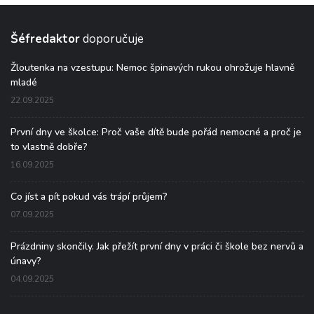
Šéfredaktor
doporučuje
Žloutenka na vzestupu: Nemoc špinavých rukou ohrožuje hlavně
mladé
22.09.2025
První dny ve školce: Proč vaše dítě bude pořád nemocné a proč je
to vlastně dobře?
16.09.2025
Co jíst a pít pokud vás trápí průjem?
07.09.2025
Prázdniny skončily. Jak přežít první dny v práci či škole bez nervů a
únavy?
04.09.2025