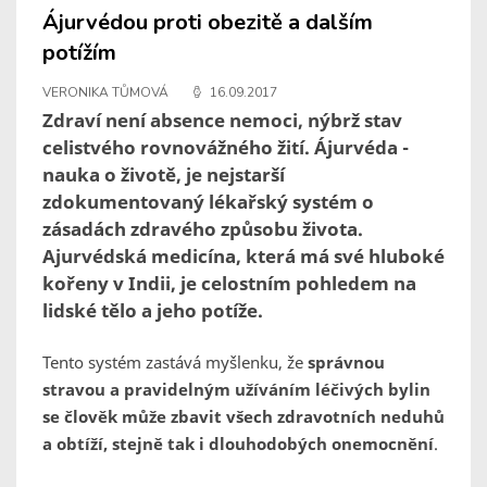
Ájurvédou proti obezitě a dalším
potížím
VERONIKA TŮMOVÁ
16.09.2017
Zdraví není absence nemoci, nýbrž stav
celistvého rovnovážného žití. Ájurvéda -
nauka o životě, je nejstarší
zdokumentovaný lékařský systém o
zásadách zdravého způsobu života.
Ajurvédská medicína, která má své hluboké
kořeny v Indii, je celostním pohledem na
lidské tělo a jeho potíže.
Tento systém zastává myšlenku, že
správnou
stravou a pravidelným užíváním léčivých bylin
se člověk může zbavit všech zdravotních neduhů
a obtíží, stejně tak i dlouhodobých onemocnění
.