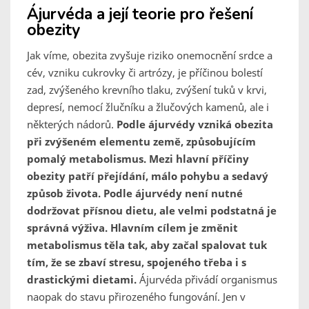
Ájurvéda a její teorie pro řešení
obezity
Jak víme, obezita zvyšuje riziko onemocnění srdce a
cév, vzniku cukrovky či artrózy, je příčinou bolestí
zad, zvýšeného krevního tlaku, zvýšení tuků v krvi,
depresí, nemocí žlučníku a žlučových kamenů, ale i
některých nádorů.
Podle ájurvédy vzniká obezita
při zvýšeném elementu země, způsobujícím
pomalý metabolismus. Mezi hlavní příčiny
obezity patří přejídání, málo pohybu a sedavý
způsob života. Podle ájurvédy není nutné
dodržovat přísnou dietu, ale velmi podstatná je
správná výživa. Hlavním cílem je změnit
metabolismus těla tak, aby začal spalovat tuk
tím, že se zbaví stresu, spojeného třeba i s
drastickými dietami.
Ájurvéda přivádí organismus
naopak do stavu přirozeného fungování. Jen v