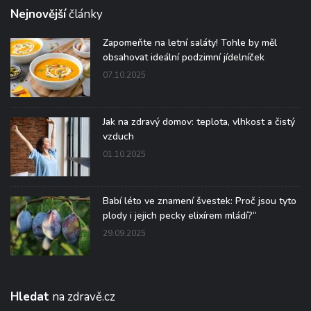
Nejnovější
články
Zapomeňte na letní saláty! Tohle by měl
obsahovat ideální podzimní jídelníček
07.10.2025
Jak na zdravý domov: teplota, vlhkost a čistý
vzduch
01.10.2025
Babí léto ve znamení švestek: Proč jsou tyto
plody i jejich pecky elixírem mládí?“
29.09.2025
Hledat
na zdravě.cz