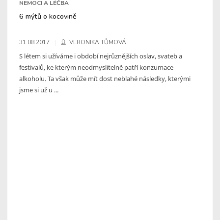
NEMOCI A LÉČBA
6 mýtů o kocovině
31.08.2017
VERONIKA TŮMOVÁ
S létem si užíváme i období nejrůznějších oslav, svateb a
festivalů, ke kterým neodmyslitelně patří konzumace
alkoholu. Ta však může mít dost neblahé následky, kterými
jsme si už u ...