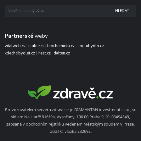
HLEDAT
Partnerské
weby
vitalweb.cz
|
utulne.cz
|
biochemicka.cz
|
spolubydlo.cz
kdechcibydlet.cz
|
irest.cz
|
dalten.cz
Provozovatelem serveru zdrave.cz je DIAMANTAN investment s.r.o., se
sídlem Na Harfě 916/9a, Vysočany, 190 00 Praha 9, IČ: 03494349,
zapsaná v obchodním rejstříku vedeném Městským soudem v Praze,
oddíl C, vložka 232692.