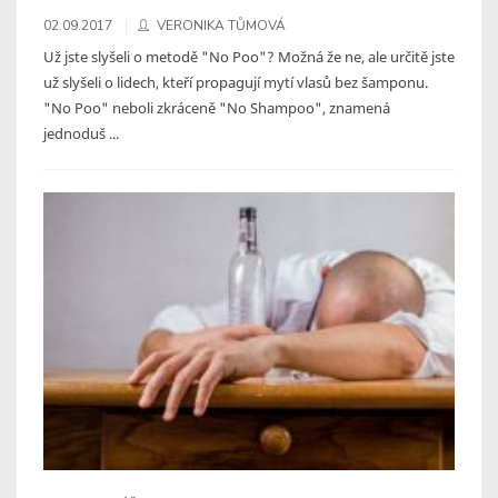
02.09.2017
VERONIKA TŮMOVÁ
Už jste slyšeli o metodě "No Poo"? Možná že ne, ale určitě jste
už slyšeli o lidech, kteří propagují mytí vlasů bez šamponu.
"No Poo" neboli zkráceně "No Shampoo", znamená
jednoduš ...