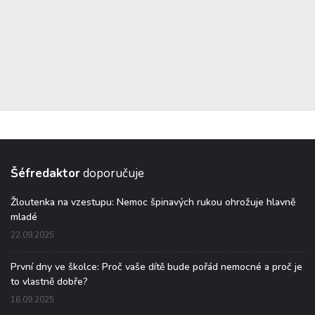
Šéfredaktor
doporučuje
Žloutenka na vzestupu: Nemoc špinavých rukou ohrožuje hlavně
mladé
22.09.2025
První dny ve školce: Proč vaše dítě bude pořád nemocné a proč je
to vlastně dobře?
16.09.2025