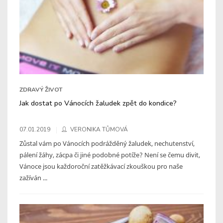
ZDRAVÝ ŽIVOT
Jak dostat po Vánocích žaludek zpět do kondice?
07.01.2019
VERONIKA TŮMOVÁ
Zůstal vám po Vánocích podrážděný žaludek, nechutenství,
pálení žáhy, zácpa či jiné podobné potíže? Není se čemu divit,
Vánoce jsou každoroční zatěžkávací zkouškou pro naše
zažíván ...