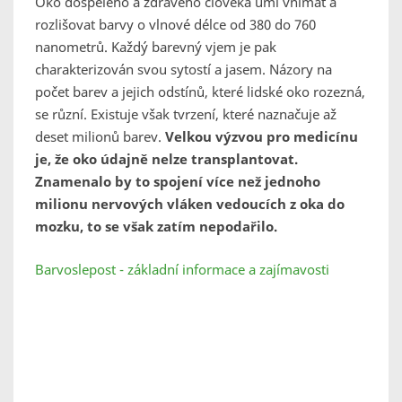
Oko dospělého a zdravého člověka umí vnímat a
rozlišovat barvy o vlnové délce od 380 do 760
nanometrů. Každý barevný vjem je pak
charakterizován svou sytostí a jasem. Názory na
počet barev a jejich odstínů, které lidské oko rozezná,
se různí. Existuje však tvrzení, které naznačuje až
deset milionů barev.
Velkou výzvou pro medicínu
je, že oko údajně nelze transplantovat.
Znamenalo by to spojení více než jednoho
milionu nervových vláken vedoucích z oka do
mozku, to se však zatím nepodařilo.
Barvoslepost - základní informace a zajímavosti