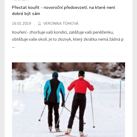
Přestat kouřit - novoroční předsevzetí, na které není
dobré být sám
16.01.2019
VERONIKA TŮMOVÁ
Kouření - zhoršuje vaši kondici, zatěžuje vaši peněženku,
obtěžuje vaše okolí. Je to zlozvyk, který zkrátka nemá žádná p
...