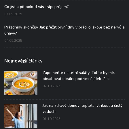
Co jíst a pít pokud vás trápí průjem?
07.09.2025
Prázdniny skončily. Jak přežít první dny v práci či škole bez nervů a
únavy?
04.09.2025
Nejnovější
články
Zapomeňte na letní saláty! Tohle by měl
obsahovat ideální podzimní jídelníček
07.10.2025
Jak na zdravý domov: teplota, vlhkost a čistý
vzduch
01.10.2025