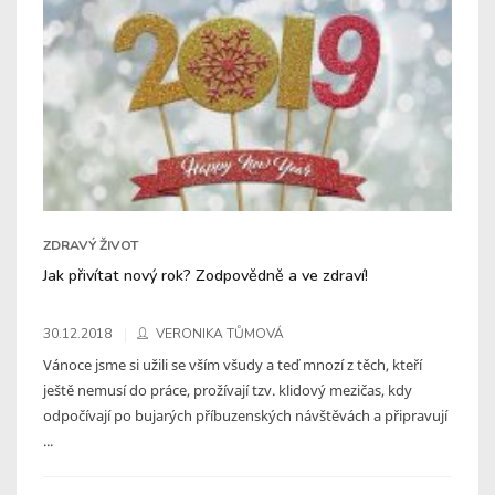
ZDRAVÝ ŽIVOT
Jak přivítat nový rok? Zodpovědně a ve zdraví!
30.12.2018
VERONIKA TŮMOVÁ
Vánoce jsme si užili se vším všudy a teď mnozí z těch, kteří
ještě nemusí do práce, prožívají tzv. klidový mezičas, kdy
odpočívají po bujarých příbuzenských návštěvách a připravují
...