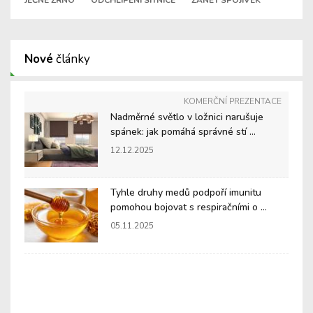
JEČNÉ ZRNO
ODCHLÍPENÍ SÍTNICE
ZÁNĚT SPOJIVEK
Nové
články
KOMERČNÍ PREZENTACE
Nadměrné světlo v ložnici narušuje
spánek: jak pomáhá správné stí ...
12.12.2025
Tyhle druhy medů podpoří imunitu
pomohou bojovat s respiračními o ...
05.11.2025