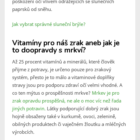
poškození očí vlivem odrážejících se slunečních
paprsků od sněhu.
Jak vybrat správné sluneční brýle?
Vitamíny pro náš zrak aneb jak je
to doopravdy s mrkví?
Až 25 procent vitamínů a minerálů, které člověk
přijme z potravy, je určeno pouze pro zrakový
systém, přesto je to málo a vitaminové doplňky
stravy jsou pro podporu zdraví očí velmi vhodné. A
co ten mýtus o prospěšnosti mrkve?
Mrkev je pro
zrak opravdu prospěšná, ne ale o moc víc než řada
jiných potravin.
Látky podporující dobrý zrak jsou
hojně obsaženy také v kurkumě, ovoci, zelenině,
obilných produktech či vaječném žloutku a mléčných
výrobcích.