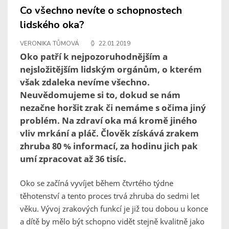
Co všechno nevíte o schopnostech
lidského oka?
VERONIKA TŮMOVÁ
22.01.2019
Oko patří k nejpozoruhodnějším a
nejsložitějším lidským orgánům, o kterém
však zdaleka nevíme všechno.
Neuvědomujeme si to, dokud se nám
nezačne horšit zrak či nemáme s očima jiný
problém. Na zdraví oka má kromě jiného
vliv mrkání a pláč. Člověk získává zrakem
zhruba 80 % informací, za hodinu jich pak
umí zpracovat až 36 tisíc.
Oko se začíná vyvíjet během čtvrtého týdne
těhotenství a tento proces trvá zhruba do sedmi let
věku. Vývoj zrakových funkcí je již tou dobou u konce
a dítě by mělo být schopno vidět stejně kvalitně jako