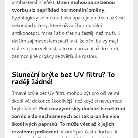
antibakteriální efekt.
U žen mohou za sníženou
tvorbu slz například hormonální změny.
Fyziologicky se mrknutí oka opakuje po třech až šesti
sekundách. Ženy, které užívají hormonální
antikoncepci, mrkají až o třetinu častěji než muži. K
dalším zajímavostem patří fakt, že oční bulvy mají
stále stejnou velikost, a to od narození až do smrti,
zatímco jiné orgány se zvětšují a rostou.
Sluneční brýle bez UV filtru? To
raději žádné!
Tmavé brýle bez UV filtru mohou být pro oči velmi
škodlivé, dokonce škodlivější než když si nevezmete
brýle žádné.
Pod tmavými skly dochází k rozšíření
zornic a do nechráněných očí tak proniká více
škodlivých paprsků. To může vést až k jejich
trvalému poškození.
V zimě pak často dochází k