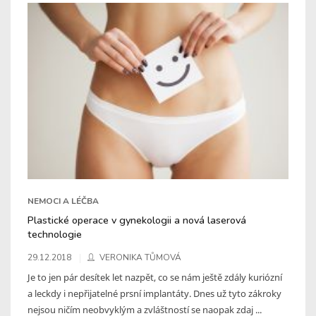
NEMOCI A LÉČBA
Plastické operace v gynekologii a nová laserová
technologie
29.12.2018
VERONIKA TŮMOVÁ
Je to jen pár desítek let nazpět, co se nám ještě zdály kuriózní
a leckdy i nepřijatelné prsní implantáty. Dnes už tyto zákroky
nejsou ničím neobvyklým a zvláštností se naopak zdaj ...