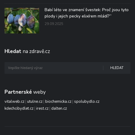
Babí léto ve znamení švestek: Proč jsou tyto
plody i jejich pecky elixírem mládí?“
29.09.2025
Hledat
na zdravě.cz
HLEDAT
Partnerské
weby
vitalweb.cz
|
utulne.cz
|
biochemicka.cz
|
spolubydlo.cz
kdechcibydlet.cz
|
irest.cz
|
dalten.cz