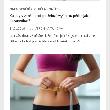
ONEMOCNĚNÍ KLOUBŮ A KONČETIN
Klouby v zimě - proč potřebují zvýšenou péči a jak ji
nezanedbat?
14.01.2019
VERONIKA TŮMOVÁ
Bolí vás klouby? Říkáte si, že přece ještě nejste tak staří, ale
cítíte, že bolest je v těchto zimních měsících a při zv ...