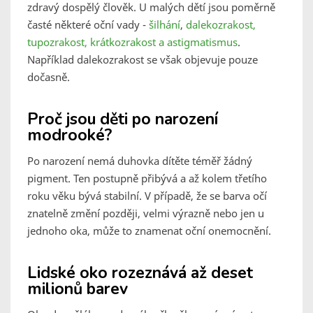
zdravý dospělý člověk. U malých dětí jsou poměrně
časté některé oční vady -
šilhání
,
dalekozrakost,
tupozrakost, krátkozrakost a astigmatismus
.
Například dalekozrakost se však objevuje pouze
dočasně.
Proč jsou děti po narození
modrooké?
Po narození nemá duhovka dítěte téměř žádný
pigment. Ten postupně přibývá a až kolem třetího
roku věku bývá stabilní. V případě, že se barva očí
znatelně změní později, velmi výrazně nebo jen u
jednoho oka, může to znamenat oční onemocnění.
Lidské oko rozeznává až deset
milionů barev