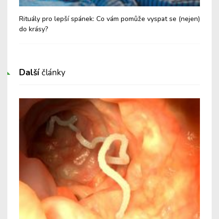
Rituály pro lepší spánek: Co vám pomůže vyspat se (nejen)
Zás
do krásy?
Další
články