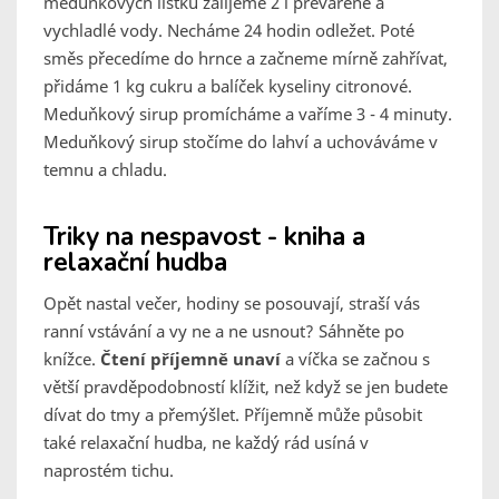
meduňkových lístků zalijeme 2 l převařené a
vychladlé vody. Necháme 24 hodin odležet. Poté
směs přecedíme do hrnce a začneme mírně zahřívat,
přidáme 1 kg cukru a balíček kyseliny citronové.
Meduňkový sirup promícháme a vaříme 3 - 4 minuty.
Meduňkový sirup stočíme do lahví a uchováváme v
temnu a chladu.
Triky na nespavost - kniha a
relaxační hudba
Opět nastal večer, hodiny se posouvají, straší vás
ranní vstávání a vy ne a ne usnout? Sáhněte po
knížce.
Čtení příjemně unaví
a víčka se začnou s
větší pravděpodobností klížit, než když se jen budete
dívat do tmy a přemýšlet. Příjemně může působit
také relaxační hudba, ne každý rád usíná v
naprostém tichu.