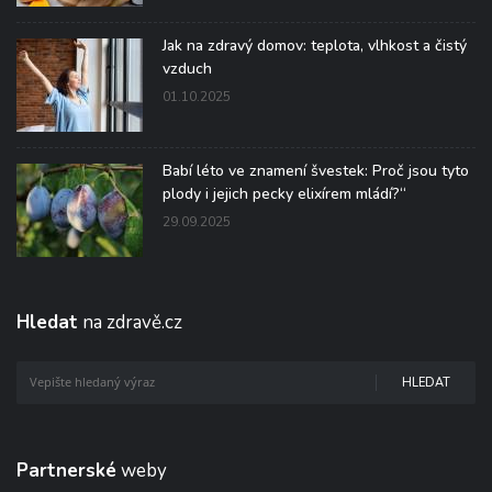
Jak na zdravý domov: teplota, vlhkost a čistý
vzduch
01.10.2025
Babí léto ve znamení švestek: Proč jsou tyto
plody i jejich pecky elixírem mládí?“
29.09.2025
Hledat
na zdravě.cz
HLEDAT
Partnerské
weby