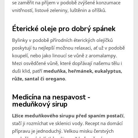
se zaměřit na příjem v podobě zvýšené konzumace
vnitřností, listové zeleniny, luštěnin a oříšků.
Éterické oleje pro dobrý spánek
Bylinky v podobě přírodních éterických olejíčků
poskytují tu nejlepší možnou relaxaci, ať už v podobě
koupelí, nebo jako linoucí se vůně z aromalampy.
Mezi osvědčené vůně, které dopřávají našemu tělu i
duši klid, patří
meduňka, heřmánek, eukalyptus,
růže, santal či oregano
.
Medicína na nespavost -
meduňkový sirup
Lžíce meduňkového sirupu před spaním postačí
,
stačí ji rozmíchat ve sklenici vody. Recept na domácí
přípravu je jednoduchý. Velkou misku čerstvých