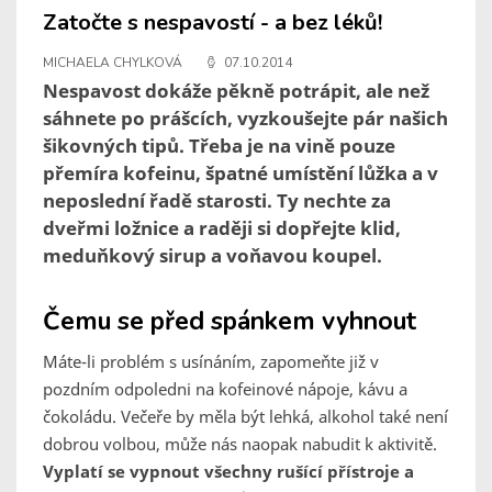
Zatočte s nespavostí - a bez léků!
MICHAELA CHYLKOVÁ
07.10.2014
Nespavost dokáže pěkně potrápit, ale než
sáhnete po prášcích, vyzkoušejte pár našich
šikovných tipů. Třeba je na vině pouze
přemíra kofeinu, špatné umístění lůžka a v
neposlední řadě starosti. Ty nechte za
dveřmi ložnice a raději si dopřejte klid,
meduňkový sirup a voňavou koupel.
Čemu se před spánkem vyhnout
Máte-li problém s usínáním, zapomeňte již v
pozdním odpoledni na kofeinové nápoje, kávu a
čokoládu. Večeře by měla být lehká, alkohol také není
dobrou volbou, může nás naopak nabudit k aktivitě.
Vyplatí se vypnout všechny rušící přístroje a