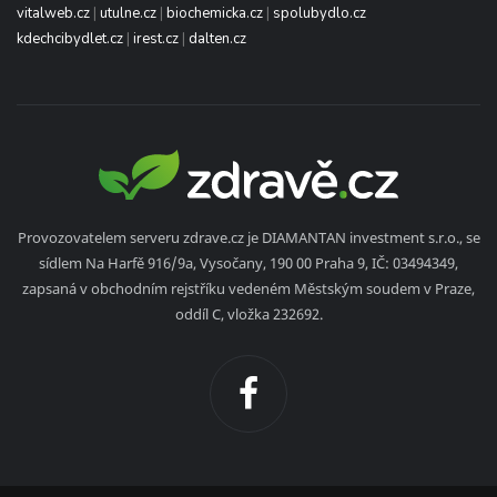
vitalweb.cz
|
utulne.cz
|
biochemicka.cz
|
spolubydlo.cz
kdechcibydlet.cz
|
irest.cz
|
dalten.cz
Provozovatelem serveru zdrave.cz je DIAMANTAN investment s.r.o., se
sídlem Na Harfě 916/9a, Vysočany, 190 00 Praha 9, IČ: 03494349,
zapsaná v obchodním rejstříku vedeném Městským soudem v Praze,
oddíl C, vložka 232692.