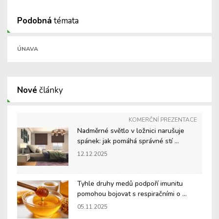
Podobná
témata
ÚNAVA
Nové
články
KOMERČNÍ PREZENTACE
Nadměrné světlo v ložnici narušuje
spánek: jak pomáhá správné stí ...
12.12.2025
Tyhle druhy medů podpoří imunitu
pomohou bojovat s respiračními o ...
05.11.2025