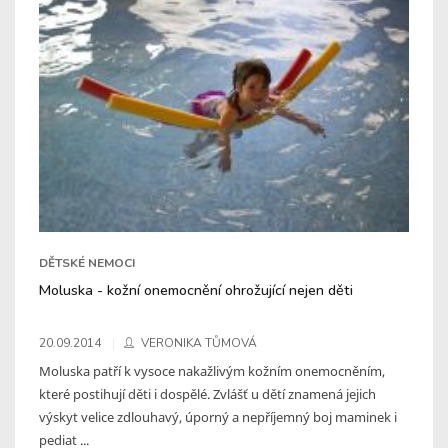
DĚTSKÉ NEMOCI
Moluska - kožní onemocnění ohrožující nejen děti
20.09.2014
VERONIKA TŮMOVÁ
Moluska patří k vysoce nakažlivým kožním onemocněním,
které postihují děti i dospělé. Zvlášť u dětí znamená jejich
výskyt velice zdlouhavý, úporný a nepříjemný boj maminek i
pediat ...