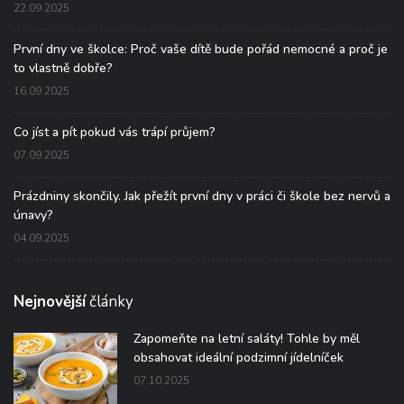
22.09.2025
První dny ve školce: Proč vaše dítě bude pořád nemocné a proč je
to vlastně dobře?
16.09.2025
Co jíst a pít pokud vás trápí průjem?
07.09.2025
Prázdniny skončily. Jak přežít první dny v práci či škole bez nervů a
únavy?
04.09.2025
Nejnovější
články
Zapomeňte na letní saláty! Tohle by měl
obsahovat ideální podzimní jídelníček
07.10.2025