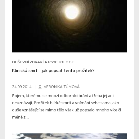
DUŠEVNÍ ZDRAVÍ A PSYCHOLOGIE
Klinická smrt - jak popsat tento prožitek?
24.09.2014
VERONIKA TŮMOVÁ
Pojem, kterému se mnozí odborníci brání a třeba jej ani
neuznávají. Prožitek blízké smrti a vnímání sebe sama jako
duše vznášející se mimo tělo však už popsalo mnoho více či
méně z ...