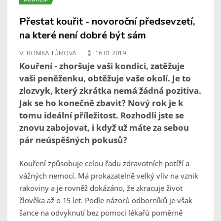
Přestat kouřit - novoroční předsevzetí,
na které není dobré být sám
VERONIKA TŮMOVÁ
16.01.2019
Kouření - zhoršuje vaši kondici, zatěžuje
vaši peněženku, obtěžuje vaše okolí. Je to
zlozvyk, který zkrátka nemá žádná pozitiva.
Jak se ho konečně zbavit? Nový rok je k
tomu ideální příležitost. Rozhodli jste se
znovu zabojovat, i když už máte za sebou
pár neúspěšných pokusů?
Kouření způsobuje celou řadu zdravotních potíží a
vážných nemocí. Má prokazatelně velký vliv na vznik
rakoviny a je rovněž dokázáno, že zkracuje život
člověka až o 15 let. Podle názorů odborníků je však
šance na odvyknutí bez pomoci lékařů poměrně