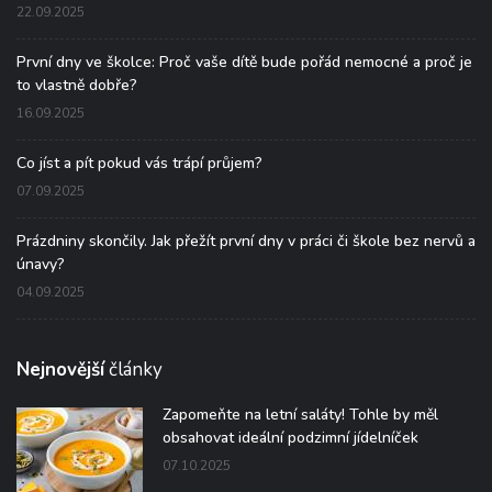
22.09.2025
První dny ve školce: Proč vaše dítě bude pořád nemocné a proč je
to vlastně dobře?
16.09.2025
Co jíst a pít pokud vás trápí průjem?
07.09.2025
Prázdniny skončily. Jak přežít první dny v práci či škole bez nervů a
únavy?
04.09.2025
Nejnovější
články
Zapomeňte na letní saláty! Tohle by měl
obsahovat ideální podzimní jídelníček
07.10.2025