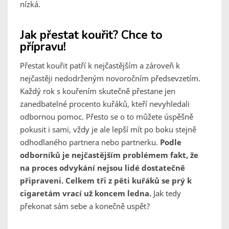
nízká.
Jak přestat kouřit? Chce to
přípravu!
Přestat kouřit patří k nejčastějším a zároveň k
nejčastěji nedodrženým novoročním předsevzetím.
Každý rok s kouřením skutečně přestane jen
zanedbatelné procento kuřáků, kteří nevyhledali
odbornou pomoc. Přesto se o to můžete úspěšně
pokusit i sami, vždy je ale lepší mít po boku stejně
odhodlaného partnera nebo partnerku.
Podle
odborníků je nejčastějším problémem fakt, že
na proces odvykání nejsou lidé dostatečně
připraveni. Celkem tři z pěti kuřáků se prý k
cigaretám vrací už koncem ledna.
Jak tedy
překonat sám sebe a konečně uspět?