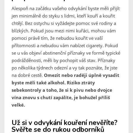
Alespoň na začátku vašeho odvykání byste měli přijít
jen minimálně do styku s lidmi, kteří kouří a kouřit
chtějí. Bez ostychu si vyžádejte pomoc své rodiny a
blízkých. Pokud jsou mezi nimi kuřáci, mohou vám
pomoci právě tím, že nebudou kouřit ve vaší
přítomnosti a nebudou vám nabízet cigarety. Pokud
se u vás objeví abstinenční příznaky ve formě typické
podrážděnosti, měli by pochopit váš stav. Příznaky
po několika týdnech odezní a vy tak poznáte, že jste
na dobré cestě.
Omezit nebo raději úplně vysadit
byste měli také alkohol. Riziko ztráty
sebekontroly a toho, že si k pivu nebo dvojce
vína znovu s chutí zapálíte, je bohužel příliš
velké.
Už si v odvykání kouření nevěříte?
Svěřte se do rukou odborníků