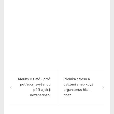
Klouby v zimě - proč
Přemíra stresu a
potřebují zvýšenou
vytížení aneb když
péči a jak ji
organismus říká -
nezanedbat?
dost!