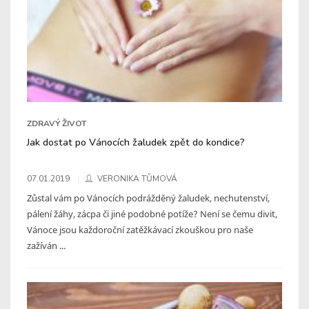
ZDRAVÝ ŽIVOT
Jak dostat po Vánocích žaludek zpět do kondice?
07.01.2019
VERONIKA TŮMOVÁ
Zůstal vám po Vánocích podrážděný žaludek, nechutenství,
pálení žáhy, zácpa či jiné podobné potíže? Není se čemu divit,
Vánoce jsou každoroční zatěžkávací zkouškou pro naše
zažíván ...