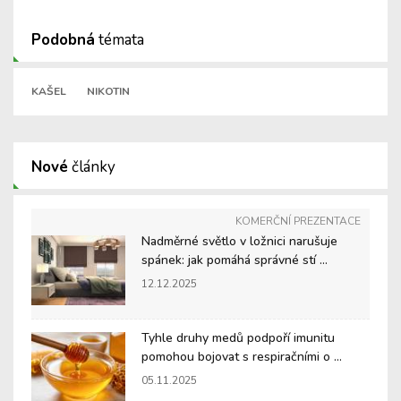
Podobná
témata
KAŠEL
NIKOTIN
Nové
články
KOMERČNÍ PREZENTACE
Nadměrné světlo v ložnici narušuje
spánek: jak pomáhá správné stí ...
12.12.2025
Tyhle druhy medů podpoří imunitu
pomohou bojovat s respiračními o ...
05.11.2025