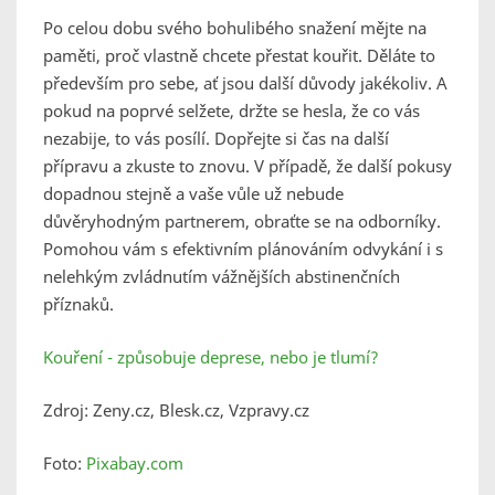
Po celou dobu svého bohulibého snažení mějte na
paměti, proč vlastně chcete přestat kouřit. Děláte to
především pro sebe, ať jsou další důvody jakékoliv. A
pokud na poprvé selžete, držte se hesla, že co vás
nezabije, to vás posílí. Dopřejte si čas na další
přípravu a zkuste to znovu. V případě, že další pokusy
dopadnou stejně a vaše vůle už nebude
důvěryhodným partnerem, obraťte se na odborníky.
Pomohou vám s efektivním plánováním odvykání i s
nelehkým zvládnutím vážnějších abstinenčních
příznaků.
Kouření - způsobuje deprese, nebo je tlumí?
Zdroj: Zeny.cz, Blesk.cz, Vzpravy.cz
Foto:
Pixabay.com