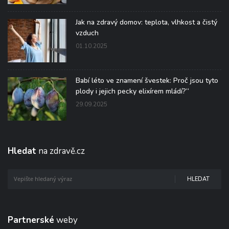
Jak na zdravý domov: teplota, vlhkost a čistý
vzduch
01.10.2025
Babí léto ve znamení švestek: Proč jsou tyto
plody i jejich pecky elixírem mládí?“
29.09.2025
Hledat
na zdravě.cz
HLEDAT
Partnerské
weby