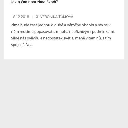
Jak a čím nám zima škodí?
18.12.2018
VERONIKA TŮMOVÁ
Zima bude zase jednou dlouhé a náročné období a my se v
něm musíme popasovat s mnoha nepříznivými podmínkami.
Silně nás ovlivňuje nedostatek světla, méně vitaminů, s tím
spojená ča ...