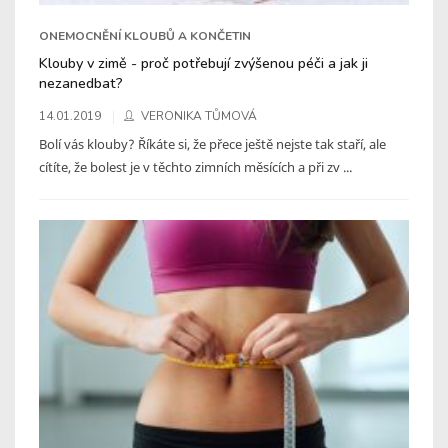
ONEMOCNĚNÍ KLOUBŮ A KONČETIN
Klouby v zimě - proč potřebují zvýšenou péči a jak ji
nezanedbat?
14.01.2019
VERONIKA TŮMOVÁ
Bolí vás klouby? Říkáte si, že přece ještě nejste tak staří, ale
cítíte, že bolest je v těchto zimních měsících a při zv ...