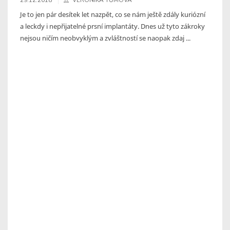
Je to jen pár desítek let nazpět, co se nám ještě zdály kuriózní
a leckdy i nepřijatelné prsní implantáty. Dnes už tyto zákroky
nejsou ničím neobvyklým a zvláštností se naopak zdaj ...