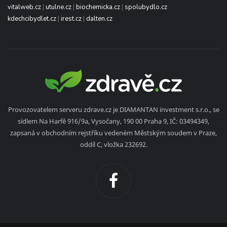
vitalweb.cz
|
utulne.cz
|
biochemicka.cz
|
spolubydlo.cz
kdechcibydlet.cz
|
irest.cz
|
dalten.cz
Provozovatelem serveru zdrave.cz je DIAMANTAN investment s.r.o., se
sídlem Na Harfě 916/9a, Vysočany, 190 00 Praha 9, IČ: 03494349,
zapsaná v obchodním rejstříku vedeném Městským soudem v Praze,
oddíl C, vložka 232692.