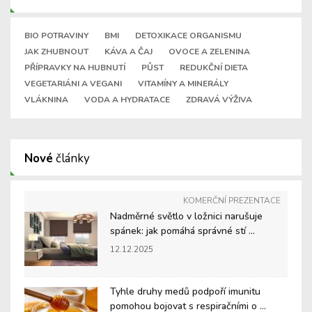
BIO POTRAVINY
BMI
DETOXIKACE ORGANISMU
JAK ZHUBNOUT
KÁVA A ČAJ
OVOCE A ZELENINA
PŘÍPRAVKY NA HUBNUTÍ
PŮST
REDUKČNÍ DIETA
VEGETARIÁNI A VEGANI
VITAMÍNY A MINERÁLY
VLÁKNINA
VODA A HYDRATACE
ZDRAVÁ VÝŽIVA
Nové
články
KOMERČNÍ PREZENTACE
Nadměrné světlo v ložnici narušuje
spánek: jak pomáhá správné stí ...
12.12.2025
Tyhle druhy medů podpoří imunitu
pomohou bojovat s respiračními o ...