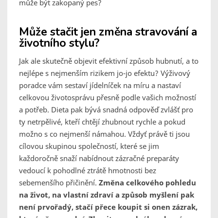
může být zakopaný pes?
Může stačit jen změna stravování a
životního stylu?
Jak ale skutečně objevit efektivní způsob hubnutí, a to
nejlépe s nejmenším rizikem jo-jo efektu? Výživový
poradce vám sestaví jídelníček na míru a nastaví
celkovou životosprávu přesně podle vašich možností
a potřeb. Dieta pak bývá snadná odpověď zvlášť pro
ty netrpělivé, kteří chtějí zhubnout rychle a pokud
možno s co nejmenší námahou. Vždyť právě ti jsou
cílovou skupinou společností, které se jim
každoročně snaží nabídnout zázračné preparáty
vedoucí k pohodlné ztrátě hmotnosti bez
sebemenšího přičinění.
Změna celkového pohledu
na život, na vlastní zdraví a způsob myšlení pak
není prvořadý, stačí přece koupit si onen zázrak,