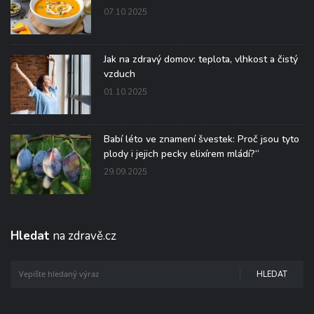
07.10.2025
Jak na zdravý domov: teplota, vlhkost a čistý
vzduch
01.10.2025
Babí léto ve znamení švestek: Proč jsou tyto
plody i jejich pecky elixírem mládí?“
29.09.2025
Hledat
na zdravě.cz
HLEDAT