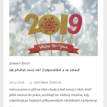
ZDRAVÝ ŽIVOT
Jak přivítat nový rok? Zodpovědně a ve zdraví!
30.12.2018
VERONIKA TŮMOVÁ
Vánoce jsme si užili se vším všudy a teď mnozí z těch, kteří
ještě nemusí do práce, prožívají tzv. klidový mezičas, kdy
odpočívají po bujarých příbuzenských návštěvách a připravují
...