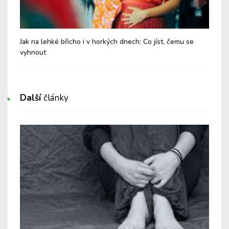
Jak na lehké břicho i v horkých dnech: Co jíst, čemu se
Chy
vyhnout
Další
články