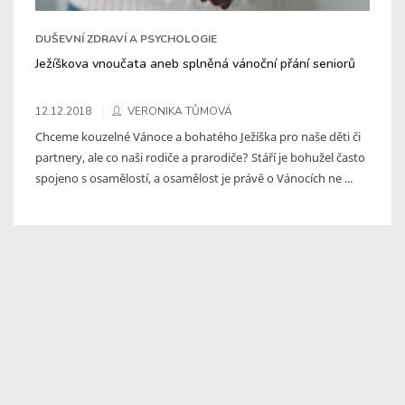
DUŠEVNÍ ZDRAVÍ A PSYCHOLOGIE
Ježíškova vnoučata aneb splněná vánoční přání seniorů
12.12.2018
VERONIKA TŮMOVÁ
Chceme kouzelné Vánoce a bohatého Ježíška pro naše děti či
partnery, ale co naši rodiče a prarodiče? Stáří je bohužel často
spojeno s osamělostí, a osamělost je právě o Vánocích ne ...