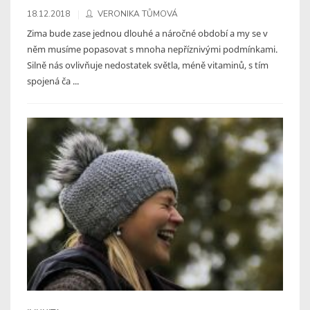
18.12.2018
VERONIKA TŮMOVÁ
Zima bude zase jednou dlouhé a náročné období a my se v
něm musíme popasovat s mnoha nepříznivými podmínkami.
Silně nás ovlivňuje nedostatek světla, méně vitaminů, s tím
spojená ča ...