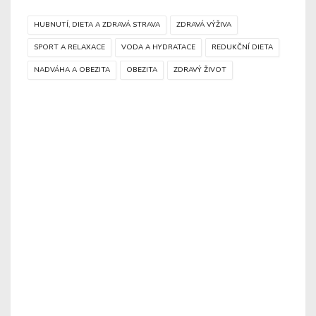
HUBNUTÍ, DIETA A ZDRAVÁ STRAVA
ZDRAVÁ VÝŽIVA
SPORT A RELAXACE
VODA A HYDRATACE
REDUKČNÍ DIETA
NADVÁHA A OBEZITA
OBEZITA
ZDRAVÝ ŽIVOT