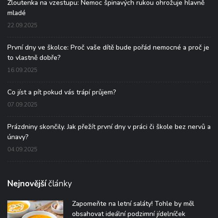
Žloutenka na vzestupu: Nemoc špinavých rukou ohrožuje hlavně
mladé
22.09.2025
První dny ve školce: Proč vaše dítě bude pořád nemocné a proč je
to vlastně dobře?
16.09.2025
Co jíst a pít pokud vás trápí průjem?
07.09.2025
Prázdniny skončily. Jak přežít první dny v práci či škole bez nervů a
únavy?
04.09.2025
Nejnovější
články
Zapomeňte na letní saláty! Tohle by měl
obsahovat ideální podzimní jídelníček