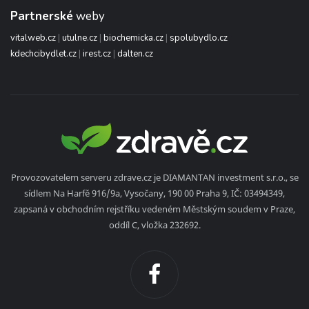
Partnerské
weby
vitalweb.cz
|
utulne.cz
|
biochemicka.cz
|
spolubydlo.cz
kdechcibydlet.cz
|
irest.cz
|
dalten.cz
Provozovatelem serveru zdrave.cz je DIAMANTAN investment s.r.o., se
sídlem Na Harfě 916/9a, Vysočany, 190 00 Praha 9, IČ: 03494349,
zapsaná v obchodním rejstříku vedeném Městským soudem v Praze,
oddíl C, vložka 232692.