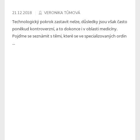
21.12.2018
VERONIKA TŮMOVÁ
Technologický pokrok zastavit nelze, důsledky jsou však často
poněkud kontroverzní, a to dokonce i v oblasti medicíny.
Pojďme se seznámit s těmi, které se ve specializovaných ordin
...