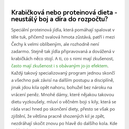
Krabičková nebo proteinová dieta -
neustálý boj a díra do rozpočtu?
Speciální proteinová jídla, která pomáhají spalovat v
těle tuk, přičemž svalová hmota zůstává, patří i mezi
Čechy k velmi oblíbeným, ale rozhodně není
zadarmo. Stejně tak jídla připravovaná a dovážená v
krabičkách něco stojí. A ti, co s nimi mají zkušenost,
často mají zkušenost i s obávaným jo-jo efektem
.
Každý takový specializovaný program jednou skončí
a všechno pak závisí na dalším postupu a disciplíně,
jinak jdou kila opět nahoru, bohužel bez nároku na
vrácení peněz. Mnohé dámy, které nějakou takovou
dietu vyzkoušely, mluví o věčném boji s kily, která se
ráda vrací hned po skončení diety, přesto se však po
zjištění, že většina pracně shozených kil je zpět,
nezdráhají skočit znovu po hlavě do dalšího kola. Kde