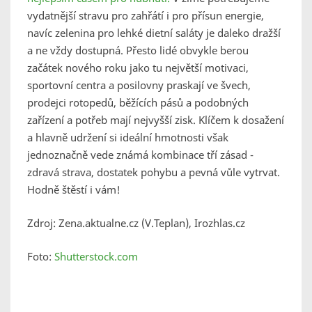
vydatnější stravu pro zahřátí i pro přísun energie,
navíc zelenina pro lehké dietní saláty je daleko dražší
a ne vždy dostupná. Přesto lidé obvykle berou
začátek nového roku jako tu největší motivaci,
sportovní centra a posilovny praskají ve švech,
prodejci rotopedů, běžících pásů a podobných
zařízení a potřeb mají nejvyšší zisk. Klíčem k dosažení
a hlavně udržení si ideální hmotnosti však
jednoznačně vede známá kombinace tří zásad -
zdravá strava, dostatek pohybu a pevná vůle vytrvat.
Hodně štěstí i vám!
Zdroj: Zena.aktualne.cz (V.Teplan), Irozhlas.cz
Foto:
Shutterstock.com