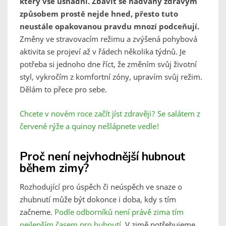
který vše usnadní. Zbavit se nadváhy zdravým
způsobem prostě nejde hned, přesto tuto
neustále opakovanou pravdu mnozí podceňují.
Změny ve stravovacím režimu a zvýšená pohybová
aktivita se projeví až v řádech několika týdnů. Je
potřeba si jednoho dne říct, že změním svůj životní
styl, vykročím z komfortní zóny, upravím svůj režim.
Dělám to přece pro sebe.
Chcete v novém roce začít jíst zdravěji? Se salátem z
červené rýže a quinoy nešlápnete vedle!
Proč není nejvhodnější hubnout
během zimy?
Rozhodující pro úspěch či neúspěch ve snaze o
zhubnutí může být dokonce i doba, kdy s tím
začneme.
Podle odborníků není právě zima tím
nejlepším časem pro hubnutí.
V zimě potřebujeme