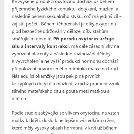
Ke zvýšené produkci oxytocinu dochází už během
příjemného fyzického kontaktu, dotýkání, mazlení a
následně během sexuálního styku, což má jediný cíl –
zajistit početí. Během těhotenství je díky oxytocinu
plod bezpečně udržován v děloze, díky stahům
směřujícím dovnitř.
Při porodu oxytocin určuje
sílu a intervaly kontrakcí
, má dále zásadní vliv na
vypuzení placenty a následné zavinování dělohy.
K vyvrcholení a nejvyšší produkci hormonu dochází
při položení novorozeného miminka matce na hruď.
Následující okamžiky jsou pak plné prvních,
láskyplných dotyků a mazlení, z nichž pramení vznik
silného mateřského citu a pouta mezi matkou a
dítětem.
Podle studie zabývající se vlivem oxytocinu na vztah
matky k dítěti, došlo k nejlepším výsledkům u žen,
které měly vysoký obsah hormonu v krvi už během