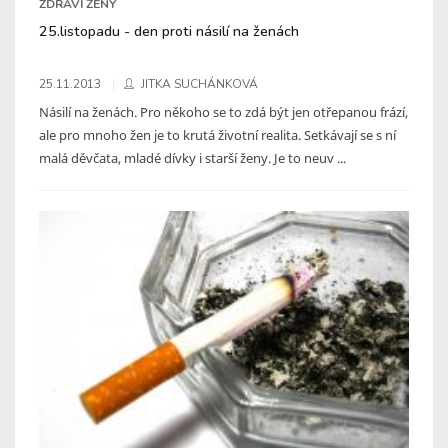
ZDRAVÍ ŽENY
25.listopadu - den proti násilí na ženách
25.11.2013
JITKA SUCHÁNKOVÁ
Násilí na ženách. Pro někoho se to zdá být jen otřepanou frází,
ale pro mnoho žen je to krutá životní realita. Setkávají se s ní
malá děvčata, mladé dívky i starší ženy. Je to neuv ...