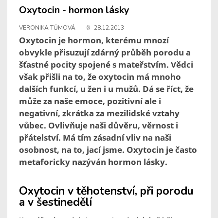
Oxytocin - hormon lásky
VERONIKA TŮMOVÁ
28.12.2013
Oxytocin je hormon, kterému mnozí
obvykle přisuzují zdárný průběh porodu a
šťastné pocity spojené s mateřstvím. Vědci
však přišli na to, že oxytocin má mnoho
dalších funkcí, u žen i u mužů. Dá se říct, že
může za naše emoce, pozitivní ale i
negativní, zkrátka za mezilidské vztahy
vůbec. Ovlivňuje naši důvěru, věrnost i
přátelství. Má tím zásadní vliv na naši
osobnost, na to, jací jsme. Oxytocin je často
metaforicky nazýván hormon lásky.
Oxytocin v těhotenství, při porodu
a v šestinedělí