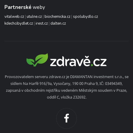
Partnerské
weby
vitalweb.cz
|
utulne.cz
|
biochemicka.cz
|
spolubydlo.cz
kdechcibydlet.cz
|
irest.cz
|
dalten.cz
Provozovatelem serveru zdrave.cz je DIAMANTAN investment s.r.o., se
sídlem Na Harfě 916/9a, Vysočany, 190 00 Praha 9, IČ: 03494349,
zapsaná v obchodním rejstříku vedeném Městským soudem v Praze,
oddíl C, vložka 232692.