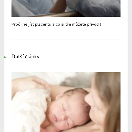
Proč (ne)jíst placentu a co si tím můžete přivodit
Cvi
Další
články