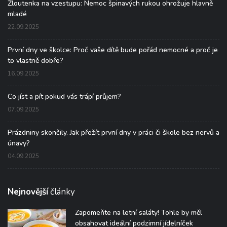
Žloutenka na vzestupu: Nemoc špinavých rukou ohrožuje hlavně
mladé
22.09.2025
První dny ve školce: Proč vaše dítě bude pořád nemocné a proč je
to vlastně dobře?
16.09.2025
Co jíst a pít pokud vás trápí průjem?
07.09.2025
Prázdniny skončily. Jak přežít první dny v práci či škole bez nervů a
únavy?
04.09.2025
Nejnovější
články
Zapomeňte na letní saláty! Tohle by měl
obsahovat ideální podzimní jídelníček