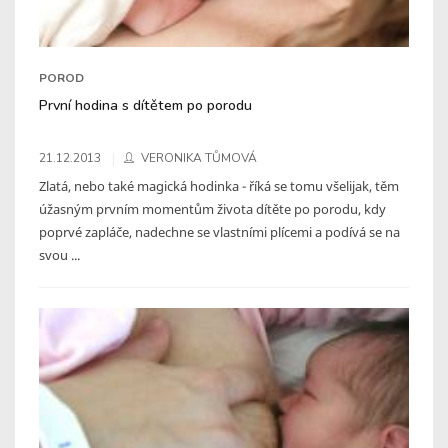
POROD
První hodina s dítětem po porodu
21.12.2013
VERONIKA TŮMOVÁ
Zlatá, nebo také magická hodinka - říká se tomu všelijak, těm
úžasným prvním momentům života dítěte po porodu, kdy
poprvé zapláče, nadechne se vlastními plícemi a podívá se na
svou ...