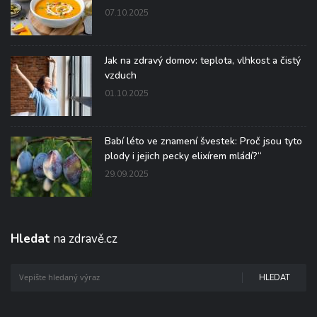
07.10.2025
Jak na zdravý domov: teplota, vlhkost a čistý
vzduch
01.10.2025
Babí léto ve znamení švestek: Proč jsou tyto
plody i jejich pecky elixírem mládí?“
29.09.2025
Hledat
na zdravě.cz
HLEDAT