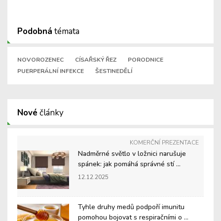
Podobná
témata
NOVOROZENEC
CÍSAŘSKÝ ŘEZ
PORODNICE
PUERPERÁLNÍ INFEKCE
ŠESTINEDĚLÍ
Nové
články
KOMERČNÍ PREZENTACE
Nadměrné světlo v ložnici narušuje
spánek: jak pomáhá správné stí ...
12.12.2025
Tyhle druhy medů podpoří imunitu
pomohou bojovat s respiračními o ...