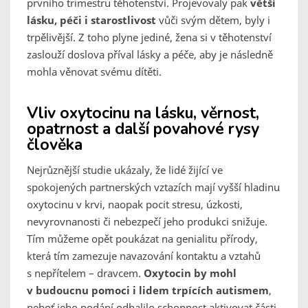
prvního trimestru těhotenství. Projevovaly pak
větší
lásku, péči i starostlivost
vůči svým dětem, byly i
trpělivější. Z toho plyne jediné, žena si v těhotenství
zaslouží doslova příval lásky a péče, aby je následně
mohla věnovat svému dítěti.
Vliv oxytocinu na lásku, věrnost,
opatrnost a další povahové rysy
člověka
Nejrůznější studie ukázaly, že lidé žijící ve
spokojených partnerských vztazích mají vyšší hladinu
oxytocinu v krvi, naopak pocit stresu, úzkosti,
nevyrovnanosti či nebezpečí jeho produkci snižuje.
Tím můžeme opět poukázat na genialitu přírody,
která tím zamezuje navazování kontaktu a vztahů
s nepřítelem – dravcem.
Oxytocin by mohl
v budoucnu pomoci i lidem trpících autismem
,
neboť jeho podání odhalilo schopnost aktivovat části