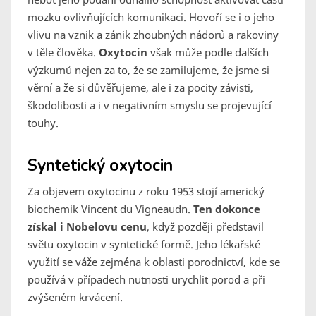
mozku ovlivňujících komunikaci. Hovoří se i o jeho
vlivu na vznik a zánik zhoubných nádorů a rakoviny
v těle člověka.
Oxytocin
však může podle dalších
výzkumů nejen za to, že se zamilujeme, že jsme si
věrní a že si důvěřujeme, ale i za pocity závisti,
škodolibosti a i v negativním smyslu se projevující
touhy.
Syntetický oxytocin
Za objevem oxytocinu z roku 1953 stojí americký
biochemik Vincent du Vigneaudn.
Ten dokonce
získal i Nobelovu cenu
, když později představil
světu oxytocin v syntetické formě. Jeho lékařské
využití se váže zejména k oblasti porodnictví, kde se
používá v případech nutnosti urychlit porod a při
zvýšeném krvácení.