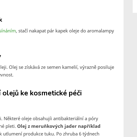
k
sínáním
, stačí nakapat pár kapek oleje do aromalampy
y
leji. Olej se získává ze semen kamelií, výrazně posiluje
evnost.
í olejů ke kosmetické péči
. Některé oleje obsahujíi antibakteriální a póry
né pleti.
Olej z meruňkových jader například
k utlumení produkce tuku. Po zhruba 6 týdnech