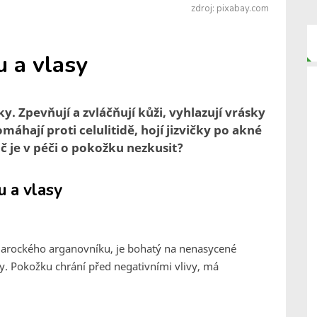
zdroj: pixabay.com
u a vlasy
ky. Zpevňují a zvláčňují kůži, vyhlazují vrásky
áhají proti celulitidě, hojí jizvičky po akné
oč je v péči o pokožku nezkusit?
u a vlasy
marockého arganovníku, je bohatý na nenasycené
ky. Pokožku chrání před negativními vlivy, má
.