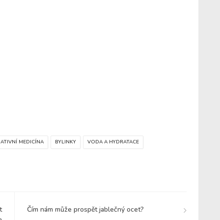
ATIVNÍ MEDICÍNA
BYLINKY
VODA A HYDRATACE
t
Čím nám může prospět jablečný ocet?
m