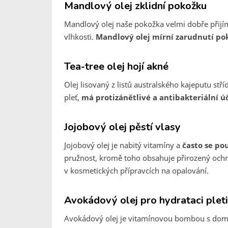
Mandlový olej zklidní pokožku
Mandlový olej naše pokožka velmi dobře přijím
vlhkosti.
Mandlový olej mírní zarudnutí pok
Tea-tree olej hojí akné
Olej lisovaný z listů australského kajeputu st
pleť,
má protizánětlivé a antibakteriální ú
Jojobový olej pěstí vlasy
Jojobový olej je nabitý vitamíny a
často se pou
pružnost, kromě toho obsahuje přirozený ochra
v kosmetických přípravcích na opalování.
Avokádový olej pro hydrataci pleti
Avokádový olej je vitamínovou bombou s doma