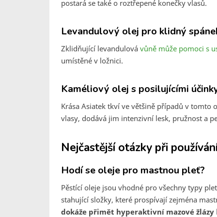
postará se také o roztřepené konečky vlasů.
Levandulový olej pro klidný spáne
Zklidňující levandulová
vůně může pomoci s u
umístěné v ložnici.
Kaméliový olej s posilujícími účink
Krása Asiatek tkví ve většině případů v tomto o
vlasy, dodává jim intenzivní lesk, pružnost a p
Nejčastější otázky při používán
Hodí se oleje pro mastnou pleť?
Pěstící oleje jsou vhodné pro všechny typy pleti
stahující složky, které prospívají zejména mast
dokáže přimět hyperaktivní mazové žlázy