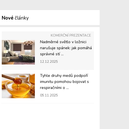
Nové
články
KOMERČNÍ PREZENTACE
Nadměrné světlo v ložnici
narušuje spánek: jak pomáhá
správné stí ...
12.12.2025
Tyhle druhy medů podpoří
imunitu pomohou bojovat s
respiračními o ...
05.11.2025