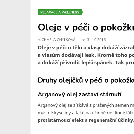
RELAXACE A WELLNESS
Oleje v péči o pokožk
MICHAELA CHYLKOVÁ
31.10.2016
Oleje v péči o tělo a vlasy dokáží zázra
a vlasům dodávají lesk. Kromě toho pom
a dokáží přivodit lepší spánek. Tak pr
Druhy olejíčků v péči o pokožk
Arganový olej zastaví stárnutí
Arganový olej se získává z pražených semen 
mastné kyseliny a také na účinné rostlinné lát
protistárnoucí efekt a regenerační účinky