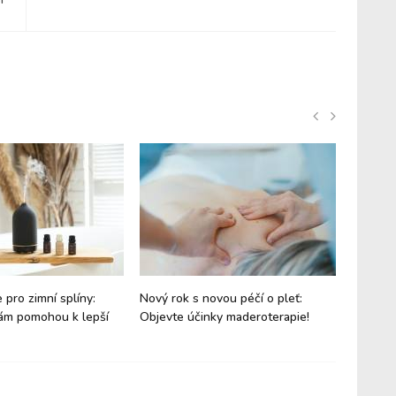
 pro zimní splíny:
Nový rok s novou péčí o pleť:
Synteti
ám pomohou k lepší
Objevte účinky maderoterapie!
během a
zdraví 