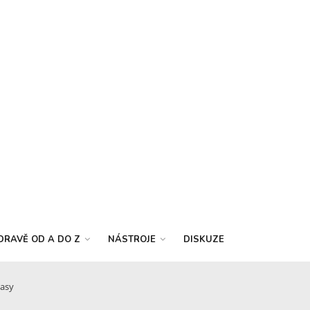
DRAVĚ OD A DO Z
NÁSTROJE
DISKUZE
lasy