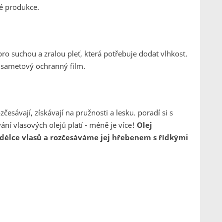
vé produkce.
?
pro suchou a zralou pleť, která potřebuje dodat vlhkost.
ní sametový ochranný film.
zčesávají, získávají na pružnosti a lesku. poradí si s
ání vlasových olejů platí - méně je více!
Olej
délce vlasů a rozčesáváme jej hřebenem s řídkými