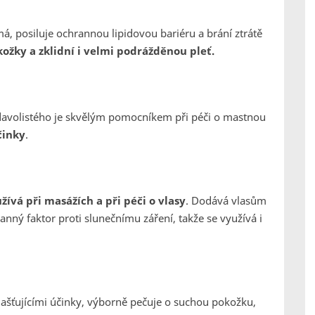
á, posiluje ochrannou lipidovou bariéru a brání ztrátě
ožky a zklidní i velmi podrážděnou pleť.
řídavolistého je skvělým pomocníkem při péči o mastnou
činky
.
žívá při masážích a při péči o vlasy
. Dodává vlasům
nný faktor proti slunečnímu záření, takže se využívá i
šťujícími účinky, výborně pečuje o suchou pokožku,