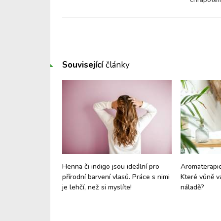
Související
články
 své zdraví jen
Henna či indigo jsou ideální pro
Aromaterapie
přírodní barvení vlasů. Práce s nimi
Které vůně v
je lehčí, než si myslíte!
náladě?