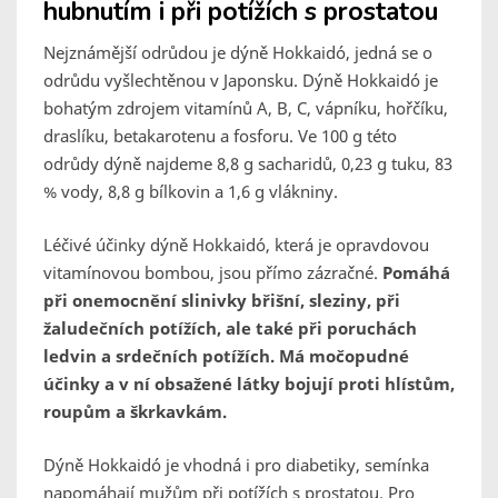
hubnutím i při potížích s prostatou
Nejznámější odrůdou je dýně Hokkaidó, jedná se o
odrůdu vyšlechtěnou v Japonsku. Dýně Hokkaidó je
bohatým zdrojem vitamínů A, B, C, vápníku, hořčíku,
draslíku, betakarotenu a fosforu. Ve 100 g této
odrůdy dýně najdeme 8,8 g sacharidů, 0,23 g tuku, 83
% vody, 8,8 g bílkovin a 1,6 g vlákniny.
Léčivé účinky dýně Hokkaidó, která je opravdovou
vitamínovou bombou, jsou přímo zázračné.
Pomáhá
při onemocnění slinivky břišní, sleziny, při
žaludečních potížích, ale také při poruchách
ledvin a srdečních potížích. Má močopudné
účinky a v ní obsažené látky bojují proti hlístům,
roupům a škrkavkám.
Dýně Hokkaidó je vhodná i pro diabetiky, semínka
napomáhají mužům při potížích s prostatou. Pro