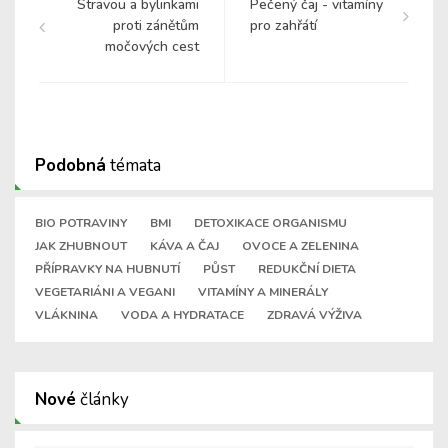
Stravou a bylinkami
Pečený čaj - vitamíny
proti zánětům
pro zahřátí
močových cest
Podobná
témata
BIO POTRAVINY
BMI
DETOXIKACE ORGANISMU
JAK ZHUBNOUT
KÁVA A ČAJ
OVOCE A ZELENINA
PŘÍPRAVKY NA HUBNUTÍ
PŮST
REDUKČNÍ DIETA
VEGETARIÁNI A VEGANI
VITAMÍNY A MINERÁLY
VLÁKNINA
VODA A HYDRATACE
ZDRAVÁ VÝŽIVA
Nové
články