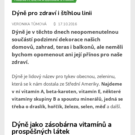
Dýně pro zdraví i štíhlou linii
VERONIKA TŮMOVÁ
17.10.2016
Dýně je v těchto dnech neopomenutelnou
součástí podzimní dekorace našich
domovů, zahrad, teras i balkonů, ale neměli
bychom opomenout ani její přínos pro naše
zdraví.
Dýně je lidový název pro tykev obecnou, zeleninu,
která se k nám dostala ze Střední Ameriky.
Najdeme
v ní vitamín A, beta-karoten, vitamín E, některé
vitamíny skupiny B a spoustu minerálů, jedná se
třeba o draslík, hořčík, železo, selen, měď
a další.
Dýně jako zásobárna vitamínů a
prospěšných látek