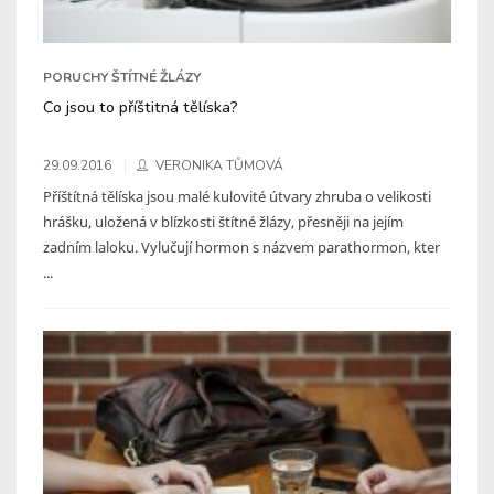
PORUCHY ŠTÍTNÉ ŽLÁZY
Co jsou to příštitná tělíska?
29.09.2016
VERONIKA TŮMOVÁ
Příštítná tělíska jsou malé kulovité útvary zhruba o velikosti
hrášku, uložená v blízkosti štítné žlázy, přesněji na jejím
zadním laloku. Vylučují hormon s názvem parathormon, kter
...