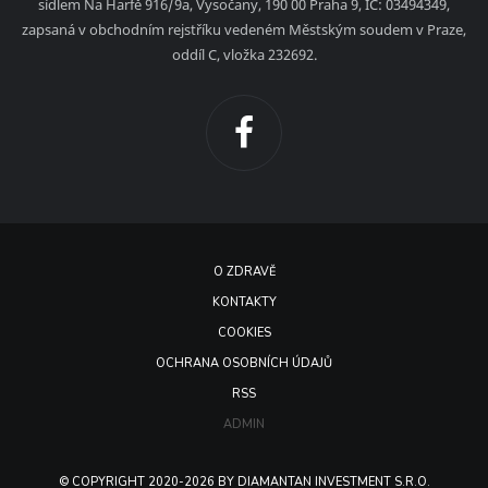
sídlem Na Harfě 916/9a, Vysočany, 190 00 Praha 9, IČ: 03494349,
zapsaná v obchodním rejstříku vedeném Městským soudem v Praze,
oddíl C, vložka 232692.
O ZDRAVĚ
KONTAKTY
COOKIES
OCHRANA OSOBNÍCH ÚDAJŮ
RSS
ADMIN
© COPYRIGHT 2020-2026 BY DIAMANTAN INVESTMENT S.R.O.