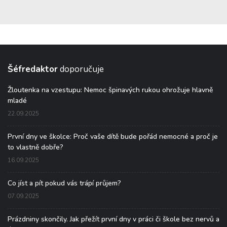
Šéfredaktor
doporučuje
Žloutenka na vzestupu: Nemoc špinavých rukou ohrožuje hlavně
mladé
22.09.2025
První dny ve školce: Proč vaše dítě bude pořád nemocné a proč je
to vlastně dobře?
16.09.2025
Co jíst a pít pokud vás trápí průjem?
07.09.2025
Prázdniny skončily. Jak přežít první dny v práci či škole bez nervů a