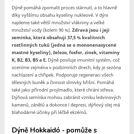
Dýně pomáhá zpomalit proces stárnutí, a to hlavně
díky vyššímu obsahu kyseliny nukleové. V dýni
najdeme také větší množství vlákniny a velké
množství vody (kolem 90 %).
Zdravá jsou i její
semínka, která obsahují 37,5 % kvalitních
rostlinných tuků (jedná se o mononenasycené
mastné kyseliny), železo, fosfor, zinek, vitamíny
K, B2, B3, B5 a E.
Dýně posiluje imunitní systém, což
oceníme zejména v podzimních dnech, kdy je sezóna
nachlazení a chřipek. Podporuje regeneraci všech
tělesných buněk a činnost slinivky břišní. Pomáhá
také jako přírodní projímadlo, které chrání střeva.
Dýňová semínka mohou zabránit vzniku ledvinových
kamenů, zánětů a dokonce i depresi, dýňový olej má
blahodárné účinky při léčbě ekzémů.
Dýně Hokkaidó - pomůže s