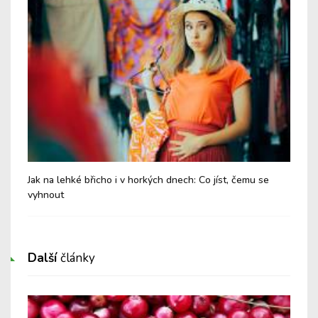
Jak na lehké břicho i v horkých dnech: Co jíst, čemu se
Chy
vyhnout
Další
články