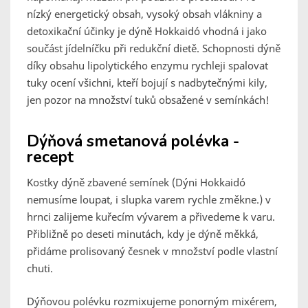
nízký energetický obsah, vysoký obsah vlákniny a
detoxikační účinky je dýně Hokkaidó vhodná i jako
součást jídelníčku při redukční dietě. Schopnosti dýně
díky obsahu lipolytického enzymu rychleji spalovat
tuky ocení všichni, kteří bojují s nadbytečnými kily,
jen pozor na množství tuků obsažené v semínkách!
Dýňová smetanová polévka -
recept
Kostky dýně zbavené semínek (Dýni Hokkaidó
nemusíme loupat, i slupka varem rychle změkne.) v
hrnci zalijeme kuřecím vývarem a přivedeme k varu.
Přibližně po deseti minutách, kdy je dýně měkká,
přidáme prolisovaný česnek v množství podle vlastní
chuti.
Dýňovou polévku rozmixujeme ponorným mixérem,