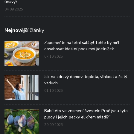
únavy?
04.09.2025
Nejnovější
články
Zapomeňte na letní saláty! Tohle by měl
obsahovat ideální podzimní jídelníček
07.10.2025
Jak na zdravý domov: teplota, vlhkost a čistý
vzduch
01.10.2025
Babí léto ve znamení švestek: Proč jsou tyto
plody i jejich pecky elixírem mládí?“
29.09.2025