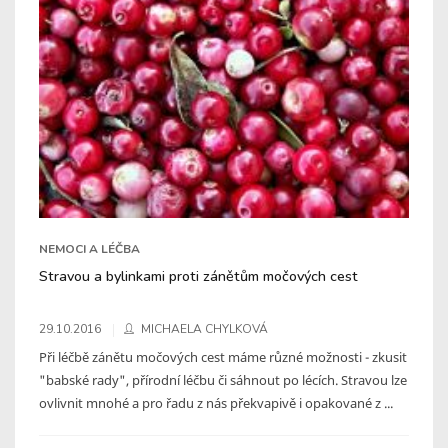
NEMOCI A LÉČBA
Stravou a bylinkami proti zánětům močových cest
29.10.2016
MICHAELA CHYLKOVÁ
Při léčbě zánětu močových cest máme různé možnosti - zkusit
"babské rady", přírodní léčbu či sáhnout po lécích. Stravou lze
ovlivnit mnohé a pro řadu z nás překvapivě i opakované z ...